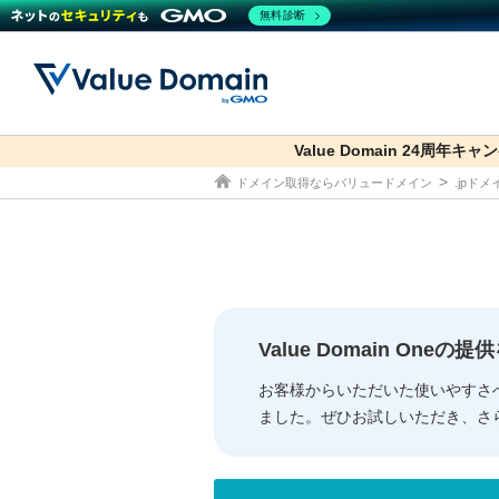
無料診断
Value Domain 24周年キャ
co.jp
ドメイン取得ならバリュードメイン
.jpド
ドメイン
レンタルサーバー
セキュリティ
サービス
ドメイ
コアサ
Value
お得意
従来のバリュー
従来のバリュー
DOMAIN
RENTAL SERVER
SECURITY
SERVICE
ドメイ
One
紹介制
ドメイントップ
サーバートップ
セキュリティトップ
サービストップ
gTLD
ドメイ
Value 
Value
Value Domain One
外部サービスでの登録が一部未対
外部サービスでの登録が一部未対
人気ド
お客様からいただいた使いやすさ
ました。ぜひお試しいただき、さ