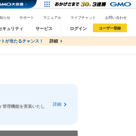
知らせ
サポート
マニュアル
ライブチャット
お問い合わせ
セキュリティ
サービス
ログイン
ユーザー登録
トが当たるチャンス！
無料
詳細
詳細
ドメイン移管
XREA
サイトロック
ポイント制度
ーを含む最新の機能を使う方
ーを含む最新の機能を使う方
.jpドメインオークション
ドメイン・ホスティングOEM
プレミアムドメイン
Value AI Writer
neアカウント作成
Oneにログイン
詳細
イン可能
録可能
ィ管理機能を実装いたし
GMO ID
GMO ID
Amazon
Amazon
n Oneのアカウント作成画面へ遷移します
main Oneのログイン画面へ遷移します