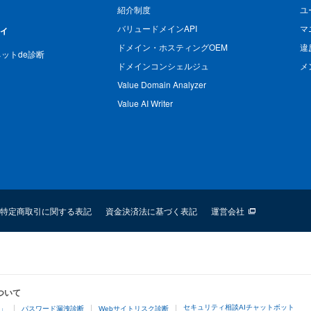
紹介制度
ユ
バリュードメインAPI
マ
ィ
ドメイン・ホスティングOEM
違
n ネットde診断
ドメインコンシェルジュ
メ
Value Domain Analyzer
Value AI Writer
特定商取引に関する表記
資金決済法に基づく表記
運営会社
ついて
セキュリティ相談AIチャットボット
4」
パスワード漏洩診断
Webサイトリスク診断