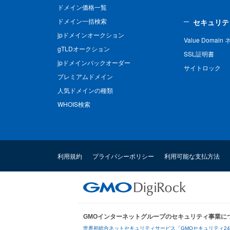
ドメイン価格一覧
ドメイン一括検索
セキュリテ
jpドメインオークション
Value Domai
gTLDオークション
SSL証明書
jpドメインバックオーダー
サイトロック
プレミアムドメイン
人気ドメインの種類
WHOIS検索
利用規約
プライバシーポリシー
利用可能な支払方法
GMOインターネットグループのセキュリティ事業に
世界初総合ネットセキュリティサービス「GMOセキュリティ2