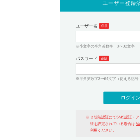
ユーザー登録
ユーザー名
必須
※小文字の半角英数字 3〜32文字
パスワード
必須
※半角英数字3〜64文字（使える記号 ! # $ %
２段階認証にてSMS認証・
証を設定されている場合は
V
利用ください。