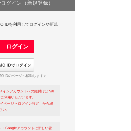
でログイン（新規登録）
DやGMO IDを利用してログインや新規
GMO IDでログイン
O IDのページへ移動します＞
メインアカウントへの紐付けは
Val
ご利用いただけます。
イページ > ログイン設定
」から紐
さい。
ント・Googleアカウントは新しい管