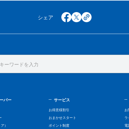
facebook
x
copy
シェア
ーバー
サービス
お得意様割引
お
ー
おまかせスタート
ラ
リア）
ポイント制度
電