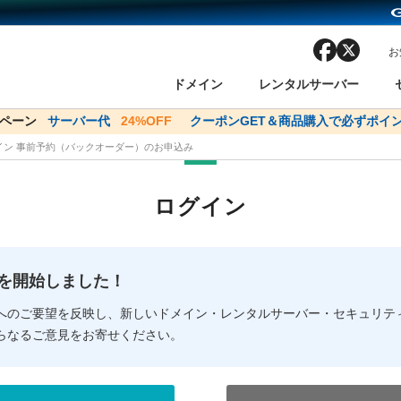
facebook
x
お
ドメイン
レンタルサーバー
ンペーン
ドメイン✕コアサーバーV2ビジネス応援キャンペーン
サーバー代
24%OFF
クーポンGET＆商品購入で必ずポイン
サーバー料金1年間
メイン 事前予約（バックオーダー）のお申込み
ン検索
ーバー
 Domain ネットde診断
様割引
ドメイン登録
バリューサーバー
SSL証明書
おまかせスタート
ドメインをご利用希望の方
ドメインをご利用希望の方
One レンタルサーバ
One レンタルサーバ
おすすめ
おすすめ
ログイン
ン価格一覧
レンタルサーバー
度
ドメイン一括検索
バリュードメインAPI
オークション
ンコンシェルジュ
.jpドメインバックオーダー
Value Domain Analyzer
Domainユーザー登録
 Domainにログイン
Value Domain O
Value Domain 
NEW!
の提供を開始しました！
応（Google等）
応（Google等）
メインの種類
WHOIS検索
以下でもログ
以下でも登
へのご要望を反映し、新しいドメイン・レンタルサーバー・セキュリテ
らなるご意見をお寄せください。
Google
Google
Yahoo!
Yahoo!
※AmazonはValue Domai
※AmazonはValue Do