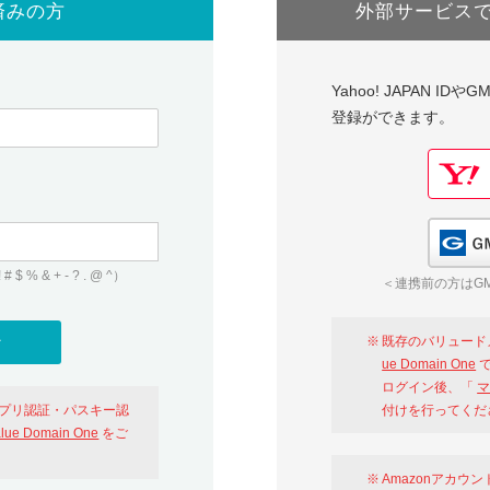
済みの方
外部サービス
Yahoo! JAPAN I
登録ができます。
 & + - ? . @ ^）
＜連携前の方はGM
既存のバリュード
ue Domain One
で
ログイン後、「
マ
アプリ認証・パスキー認
付けを行ってくだ
alue Domain One
をご
Amazonアカウ