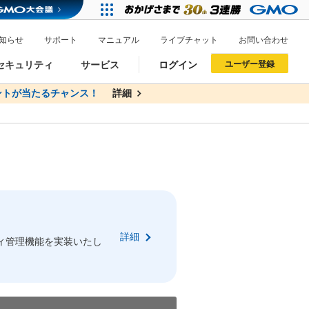
知らせ
サポート
マニュアル
ライブチャット
お問い合わせ
セキュリティ
サービス
ログイン
ユーザー登録
トが当たるチャンス！
無料
詳細
詳細
ドメイン移管
XREA
サイトロック
ポイント制度
ーを含む最新の機能を使う方
ーを含む最新の機能を使う方
.jpドメインオークション
ドメイン・ホスティングOEM
プレミアムドメイン
Value AI Writer
neアカウント作成
Oneにログイン
詳細
イン可能
録可能
ィ管理機能を実装いたし
GMO ID
GMO ID
Amazon
Amazon
n Oneのアカウント作成画面へ遷移します
main Oneのログイン画面へ遷移します