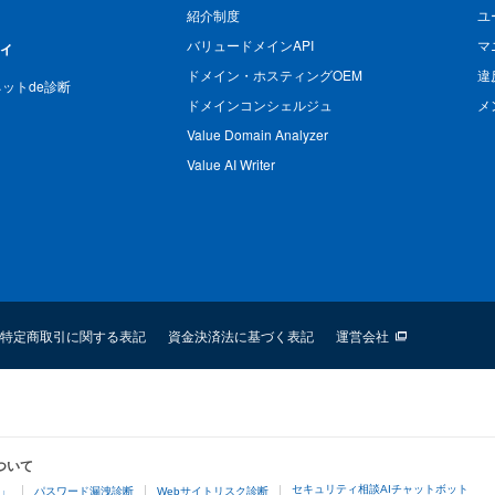
紹介制度
ユ
バリュードメインAPI
マ
ィ
ドメイン・ホスティングOEM
違
n ネットde診断
ドメインコンシェルジュ
メ
Value Domain Analyzer
Value AI Writer
特定商取引に関する表記
資金決済法に基づく表記
運営会社
ついて
セキュリティ相談AIチャットボット
4」
パスワード漏洩診断
Webサイトリスク診断