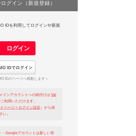
でログイン（新規登録）
DやGMO IDを利用してログインや新規
GMO IDでログイン
O IDのページへ移動します＞
メインアカウントへの紐付けは
Val
ご利用いただけます。
イページ > ログイン設定
」から紐
さい。
ント・Googleアカウントは新しい管