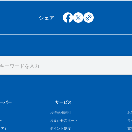
facebook
x
copy
シェア
ーバー
サービス
お得意様割引
お
ー
おまかせスタート
ラ
リア）
ポイント制度
電