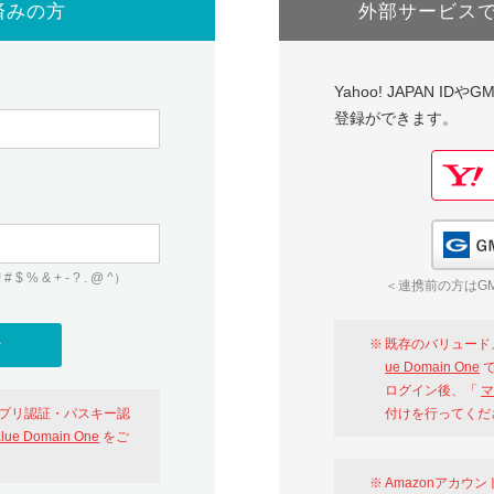
済みの方
外部サービス
Yahoo! JAPAN I
登録ができます。
 & + - ? . @ ^）
＜連携前の方はGM
既存のバリュード
ue Domain One
で
ログイン後、「
マ
アプリ認証・パスキー認
付けを行ってくだ
alue Domain One
をご
Amazonアカウ