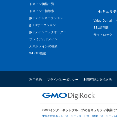
ドメイン価格一覧
ドメイン一括検索
セキュリテ
jpドメインオークション
Value Domai
gTLDオークション
SSL証明書
jpドメインバックオーダー
サイトロック
プレミアムドメイン
人気ドメインの種類
WHOIS検索
利用規約
プライバシーポリシー
利用可能な支払方法
GMOインターネットグループのセキュリティ事業に
世界初総合ネットセキュリティサービス「GMOセキュリティ2