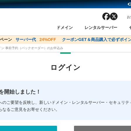
facebook
x
お
ドメイン
レンタルサーバー
ンペーン
ドメイン✕コアサーバーV2ビジネス応援キャンペーン
サーバー代
24%OFF
クーポンGET＆商品購入で必ずポイン
サーバー料金1年間
メイン 事前予約（バックオーダー）のお申込み
ン検索
ーバー
 Domain ネットde診断
様割引
ドメイン登録
バリューサーバー
SSL証明書
おまかせスタート
ドメインをご利用希望の方
ドメインをご利用希望の方
One レンタルサーバ
One レンタルサーバ
おすすめ
おすすめ
ログイン
ン価格一覧
レンタルサーバー
度
ドメイン一括検索
バリュードメインAPI
オークション
ンコンシェルジュ
.jpドメインバックオーダー
Value Domain Analyzer
Domainユーザー登録
 Domainにログイン
Value Domain O
Value Domain 
NEW!
の提供を開始しました！
応（Google等）
応（Google等）
メインの種類
WHOIS検索
以下でもログ
以下でも登
へのご要望を反映し、新しいドメイン・レンタルサーバー・セキュリテ
らなるご意見をお寄せください。
Google
Google
Yahoo!
Yahoo!
※AmazonはValue Domai
※AmazonはValue Do