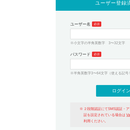
ユーザー登録
ユーザー名
必須
※小文字の半角英数字 3〜32文字
パスワード
必須
※半角英数字3〜64文字（使える記号 ! # $ %
２段階認証にてSMS認証・
証を設定されている場合は
V
利用ください。