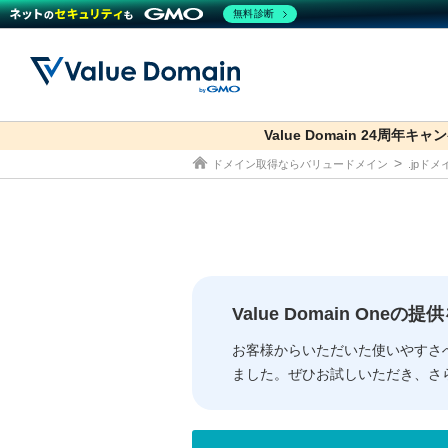
無料診断
Value Domain 24周年キャ
co.jp
ドメイン取得ならバリュードメイン
.jpド
ドメイン
レンタルサーバー
セキュリティ
サービス
ドメイ
コアサ
Value
お得意
従来のバリュー
従来のバリュー
DOMAIN
RENTAL SERVER
SECURITY
SERVICE
ドメイ
One
紹介制
ドメイントップ
サーバートップ
セキュリティトップ
サービストップ
gTLD
ドメイ
Value 
Value
Value Domain One
外部サービスでの登録が一部未対
外部サービスでの登録が一部未対
人気ド
お客様からいただいた使いやすさ
ました。ぜひお試しいただき、さ