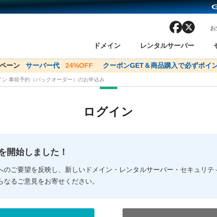
facebook
x
お
ドメイン
レンタルサーバー
ンペーン
ドメイン✕コアサーバーV2ビジネス応援キャンペーン
サーバー代
24%OFF
クーポンGET＆商品購入で必ずポイン
サーバー料金1年間
メイン 事前予約（バックオーダー）のお申込み
ン検索
ーバー
 Domain ネットde診断
様割引
ドメイン登録
バリューサーバー
SSL証明書
おまかせスタート
ドメインをご利用希望の方
ドメインをご利用希望の方
One レンタルサーバ
One レンタルサーバ
おすすめ
おすすめ
ログイン
ン価格一覧
レンタルサーバー
度
ドメイン一括検索
バリュードメインAPI
オークション
ンコンシェルジュ
.jpドメインバックオーダー
Value Domain Analyzer
Domainユーザー登録
 Domainにログイン
Value Domain O
Value Domain 
NEW!
の提供を開始しました！
応（Google等）
応（Google等）
メインの種類
WHOIS検索
以下でもログ
以下でも登
へのご要望を反映し、新しいドメイン・レンタルサーバー・セキュリテ
らなるご意見をお寄せください。
Google
Google
Yahoo!
Yahoo!
※AmazonはValue Domai
※AmazonはValue Do