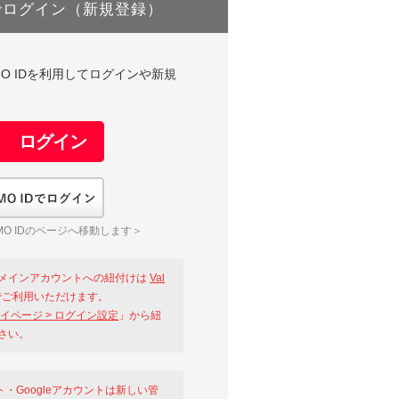
でログイン（新規登録）
DやGMO IDを利用してログインや新規
GMO IDでログイン
O IDのページへ移動します＞
メインアカウントへの紐付けは
Val
ご利用いただけます。
イページ > ログイン設定
」から紐
さい。
ント・Googleアカウントは新しい管