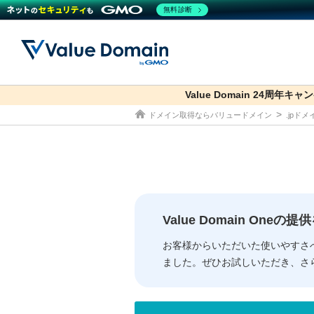
無料診断
Value Domain 24周年キャ
co.jp
ドメイン取得ならバリュードメイン
.jpド
ドメイン
レンタルサーバー
セキュリティ
サービス
ドメイ
コアサ
Value
お得意
従来のバリュー
従来のバリュー
DOMAIN
RENTAL SERVER
SECURITY
SERVICE
ドメイ
One
紹介制
ドメイントップ
サーバートップ
セキュリティトップ
サービストップ
gTLD
ドメイ
Value 
Value
Value Domain One
外部サービスでの登録が一部未対
外部サービスでの登録が一部未対
人気ド
お客様からいただいた使いやすさ
ました。ぜひお試しいただき、さ