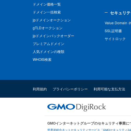
ドメイン価格一覧
ドメイン一括検索
セキュリテ
jpドメインオークション
Value Domai
gTLDオークション
SSL証明書
jpドメインバックオーダー
サイトロック
プレミアムドメイン
人気ドメインの種類
WHOIS検索
利用規約
プライバシーポリシー
利用可能な支払方法
GMOインターネットグループのセキュリティ事業に
世界初総合ネットセキュリティサービス「GMOセキュリティ2