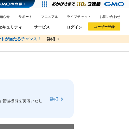
知らせ
サポート
マニュアル
ライブチャット
お問い合わせ
セキュリティ
サービス
ログイン
ユーザー登録
トが当たるチャンス！
無料
詳細
詳細
ドメイン移管
XREA
サイトロック
ポイント制度
ーを含む最新の機能を使う方
ーを含む最新の機能を使う方
.jpドメインオークション
ドメイン・ホスティングOEM
プレミアムドメイン
Value AI Writer
neアカウント作成
Oneにログイン
詳細
イン可能
録可能
ィ管理機能を実装いたし
GMO ID
GMO ID
Amazon
Amazon
n Oneのアカウント作成画面へ遷移します
main Oneのログイン画面へ遷移します