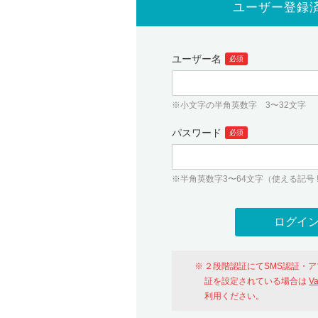
ユーザー登録
ユーザー名
必須
※小文字の半角英数字 3〜32文字
パスワード
必須
※半角英数字3〜64文字（使える記号 ! # $ %
２段階認証にてSMS認証・
証を設定されている場合は
V
利用ください。