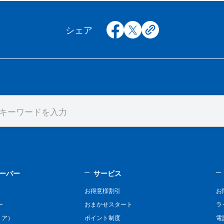
facebook
x
copy
シェア
ーバー
サービス
お得意様割引
お
ー
おまかせスタート
ラ
リア）
ポイント制度
電