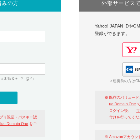
済みの方
外部サービス
Yahoo! JAPAN I
登録ができます。
 & + - ? . @ ^）
＜連携前の方はGM
既存のバリュード
ue Domain One
で
ログイン後、「
マ
アプリ認証・パスキー認
付けを行ってくだ
alue Domain One
をご
Amazonアカウ