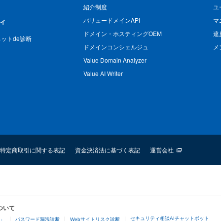
紹介制度
ユ
バリュードメインAPI
マ
ィ
ドメイン・ホスティングOEM
違
n ネットde診断
ドメインコンシェルジュ
メ
Value Domain Analyzer
Value AI Writer
特定商取引に関する表記
資金決済法に基づく表記
運営会社
ついて
セキュリティ相談AIチャットボット
4」
パスワード漏洩診断
Webサイトリスク診断