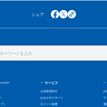
facebook
x
copy
シェア
ーバー
サービス
お得意様割引
お
ー
おまかせスタート
ラ
リア）
ポイント制度
電