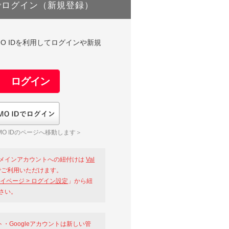
でログイン（新規登録）
DやGMO IDを利用してログインや新規
GMO IDでログイン
O IDのページへ移動します＞
メインアカウントへの紐付けは
Val
ご利用いただけます。
イページ > ログイン設定
」から紐
さい。
ント・Googleアカウントは新しい管