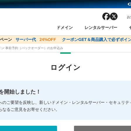
facebook
x
お
ドメイン
レンタルサーバー
ンペーン
ドメイン✕コアサーバーV2ビジネス応援キャンペーン
サーバー代
24%OFF
クーポンGET＆商品購入で必ずポイン
サーバー料金1年間
メイン 事前予約（バックオーダー）のお申込み
ン検索
ーバー
 Domain ネットde診断
様割引
ドメイン登録
バリューサーバー
SSL証明書
おまかせスタート
ドメインをご利用希望の方
ドメインをご利用希望の方
One レンタルサーバ
One レンタルサーバ
おすすめ
おすすめ
ログイン
ン価格一覧
レンタルサーバー
度
ドメイン一括検索
バリュードメインAPI
オークション
ンコンシェルジュ
.jpドメインバックオーダー
Value Domain Analyzer
Domainユーザー登録
 Domainにログイン
Value Domain O
Value Domain 
NEW!
の提供を開始しました！
応（Google等）
応（Google等）
メインの種類
WHOIS検索
以下でもログ
以下でも登
へのご要望を反映し、新しいドメイン・レンタルサーバー・セキュリテ
らなるご意見をお寄せください。
Google
Google
Yahoo!
Yahoo!
※AmazonはValue Domai
※AmazonはValue Do