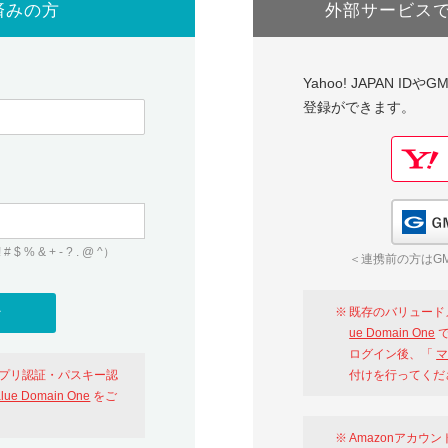
済みの方
外部サービス
Yahoo! JAPAN I
登録ができます。
 & + - ? . @ ^）
＜連携前の方はGM
既存のバリュード
ue Domain One
で
ログイン後、「
マ
アプリ認証・パスキー認
付けを行ってくだ
alue Domain One
をご
Amazonアカウ