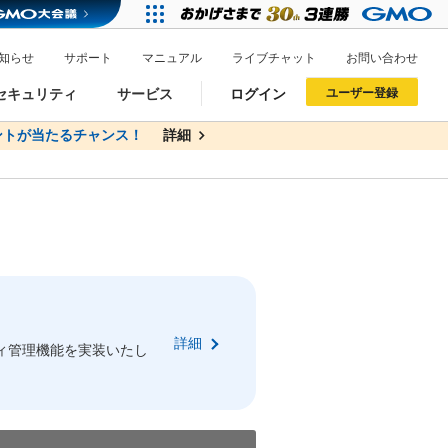
知らせ
サポート
マニュアル
ライブチャット
お問い合わせ
セキュリティ
サービス
ログイン
ユーザー登録
トが当たるチャンス！
無料
詳細
詳細
ドメイン移管
XREA
サイトロック
ポイント制度
ーを含む最新の機能を使う方
ーを含む最新の機能を使う方
.jpドメインオークション
ドメイン・ホスティングOEM
プレミアムドメイン
Value AI Writer
neアカウント作成
Oneにログイン
詳細
イン可能
録可能
ィ管理機能を実装いたし
GMO ID
GMO ID
Amazon
Amazon
n Oneのアカウント作成画面へ遷移します
main Oneのログイン画面へ遷移します