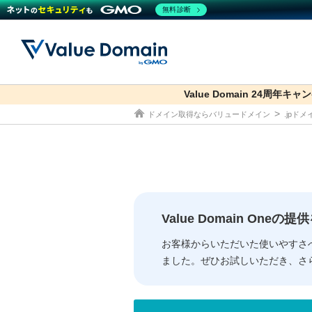
無料診断
Value Domain 24周年キャ
co.jp
ドメイン取得ならバリュードメイン
.jpド
ドメイン
レンタルサーバー
セキュリティ
サービス
ドメイ
コアサ
Value
お得意
従来のバリュー
従来のバリュー
DOMAIN
RENTAL SERVER
SECURITY
SERVICE
ドメイ
One
紹介制
ドメイントップ
サーバートップ
セキュリティトップ
サービストップ
gTLD
ドメイ
Value 
Value
Value Domain One
外部サービスでの登録が一部未対
外部サービスでの登録が一部未対
人気ド
お客様からいただいた使いやすさ
ました。ぜひお試しいただき、さ