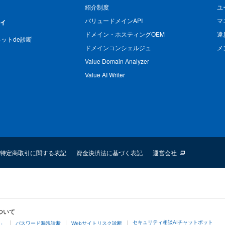
紹介制度
ユ
バリュードメインAPI
マ
ィ
ドメイン・ホスティングOEM
違
n ネットde診断
ドメインコンシェルジュ
メ
Value Domain Analyzer
Value AI Writer
特定商取引に関する表記
資金決済法に基づく表記
運営会社
ついて
セキュリティ相談AIチャットボット
4」
パスワード漏洩診断
Webサイトリスク診断