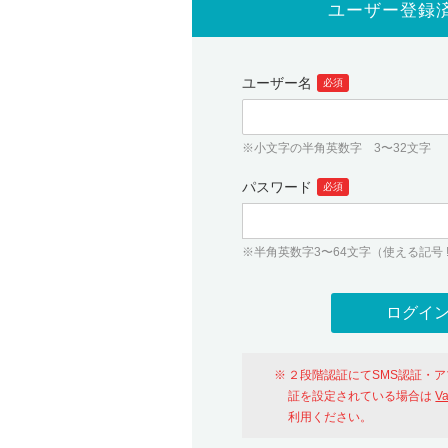
ユーザー登録
ユーザー名
必須
※小文字の半角英数字 3〜32文字
パスワード
必須
※半角英数字3〜64文字（使える記号 ! # $ %
２段階認証にてSMS認証・
証を設定されている場合は
V
利用ください。