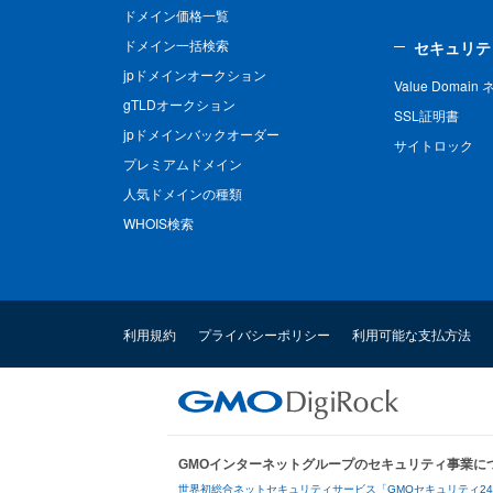
ドメイン価格一覧
ドメイン一括検索
セキュリテ
jpドメインオークション
Value Domai
gTLDオークション
SSL証明書
jpドメインバックオーダー
サイトロック
プレミアムドメイン
人気ドメインの種類
WHOIS検索
利用規約
プライバシーポリシー
利用可能な支払方法
GMOインターネットグループのセキュリティ事業に
世界初総合ネットセキュリティサービス「GMOセキュリティ2