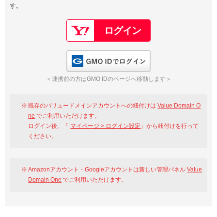
す。
以下でもログイン可能
Google
Yahoo!
以下でも登録可能
GMO ID
Amazon
Google
Yahoo!
GMO IDでログイン
※AmazonはValue Domain Oneのログイン画面へ遷移します
GMO ID
Amazon
＜連携前の方はGMO IDのページへ移動します＞
※AmazonはValue Domain Oneのアカウント作成画面へ遷移します
既存のバリュードメインアカウントへの紐付けは
Value Domain O
ne
でご利用いただけます。
ログイン後、「
マイページ > ログイン設定
」から紐付けを行って
ください。
Amazonアカウント・Googleアカウントは新しい管理パネル
Value
Domain One
でご利用いただけます。