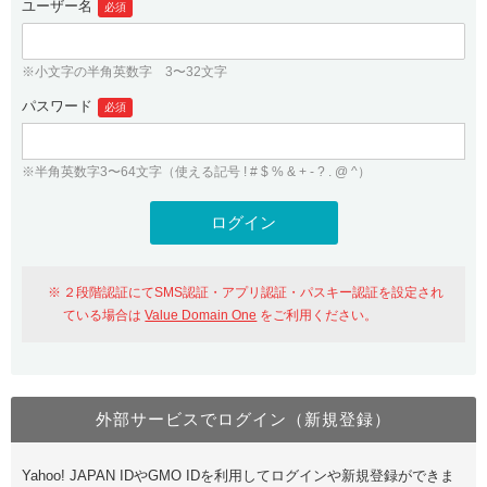
ユーザー名
必須
紹介制度
.jpドメインバックオーダー
ログイン
バリュードメインAPI
プレミアムドメイン
※小文字の半角英数字 3〜32文字
従来のバリュードメインをご利用希望の方
ユーザー登録
ドメイン・ホスティングOEM
パスワード
人気ドメインの種類
必須
従来のバリュードメインをご利用希望の方
ドメインコンシェルジュ
WHOIS検索
※半角英数字3〜64文字（使える記号 ! # $ % & + - ? . @ ^）
Value Domain Analyzer
Value Domainにログイン
Value AI Writer
外部サービスでの登録が一部未対応（Google等）
Value Domainユーザー登録
２段階認証にてSMS認証・アプリ認証・パスキー認証を設定され
外部サービスでの登録が一部未対応（Google等）
One レンタルサーバーを含む最新の機能を使う方
おすすめ
ている場合は
Value Domain One
をご利用ください。
One レンタルサーバーを含む最新の機能を使う方
おすすめ
外部サービスでログイン（新規登録）
Value Domain Oneにログイン
Yahoo! JAPAN IDやGMO IDを利用してログインや新規登録ができま
Value Domain Oneアカウント作成