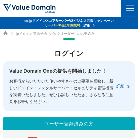
co.jpドメイン✕コアサーバーV2ビジネス応援キャンペーン
ドメイン
サーバー料金1年間無料
詳細
ドメイン取得ならバリュードメイン
.jpドメイン 事前予約（バックオーダー）のお申込み
ドメイントップ
レンタルサーバー
ログイン
ドメイン検索
サーバートップ
セキュリティ
ドメイン登録
コアサーバー
Value Domain Oneの提供を開始しました！
セキュリティトップ
サービス
ドメイン移管
お客様からいただいた使いやすさへのご要望を反映し、新
バリューサーバー
Value Domain ネットde診断
詳細
しいドメイン・レンタルサーバー・セキュリティ管理機能
サービストップ
facebook
x
ドメイン価格一覧
XREA
を実装いたしました。ぜひお試しいただき、さらなるご意
SSL証明書
見をお寄せください。
お得意様割引
ドメイン一括検索
お知らせ
サポート
Oneレンタルサーバー
サイトロック
おまかせスタート
.jpドメインオークション
マニュアル
ライブチャット
ユーザー登録済みの方
ポイント制度
gTLDオークション
NEW!
お問い合わせ