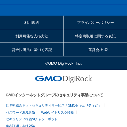
利用規約
プライバシーポリシー
利用可能な支払方法
特定商取引に関する表記
資金決済法に基づく表記
運営会社
©GMO DigiRock, Inc.
GMOインターネットグループのセキュリティ事業について
世界初総合ネットセキュリティサービス「GMOセキュリティ24」
パスワード漏洩診断
Webサイトリスク診断
セキュリティ相談AIチャットボット
実在証明・盗聴対策