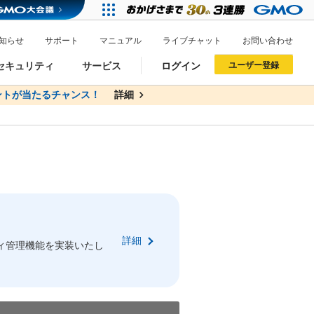
知らせ
サポート
マニュアル
ライブチャット
お問い合わせ
セキュリティ
サービス
ログイン
ユーザー登録
トが当たるチャンス！
無料
詳細
詳細
ドメイン移管
XREA
サイトロック
ポイント制度
ーを含む最新の機能を使う方
ーを含む最新の機能を使う方
.jpドメインオークション
ドメイン・ホスティングOEM
プレミアムドメイン
Value AI Writer
neアカウント作成
Oneにログイン
詳細
イン可能
録可能
ィ管理機能を実装いたし
GMO ID
GMO ID
Amazon
Amazon
n Oneのアカウント作成画面へ遷移します
main Oneのログイン画面へ遷移します