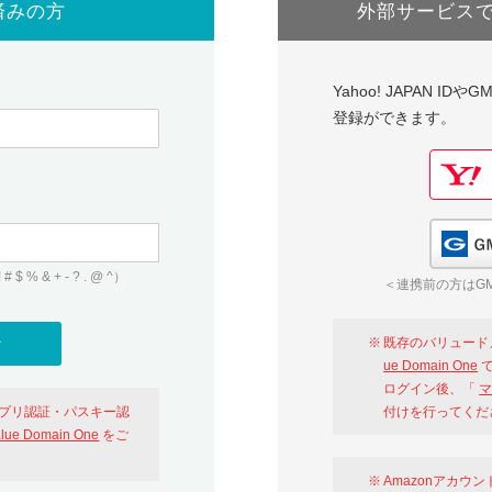
済みの方
外部サービス
Yahoo! JAPAN I
登録ができます。
 & + - ? . @ ^）
＜連携前の方はGM
既存のバリュード
ue Domain One
で
ログイン後、「
マ
アプリ認証・パスキー認
付けを行ってくだ
alue Domain One
をご
Amazonアカウ