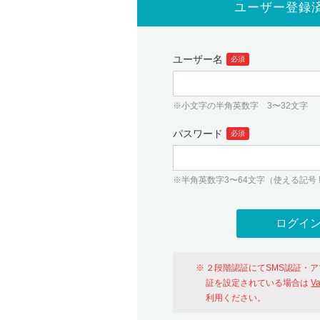
ユーザー登録
ユーザー名
必須
※小文字の半角英数字 3〜32文字
パスワード
必須
※半角英数字3〜64文字（使える記号 ! # $ %
２段階認証にてSMS認証・
証を設定されている場合は
V
利用ください。