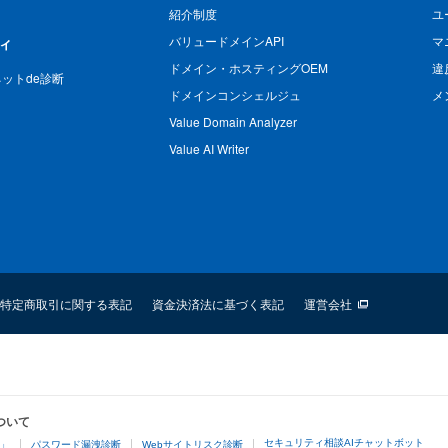
紹介制度
ユ
バリュードメインAPI
マ
ィ
ドメイン・ホスティングOEM
違
n ネットde診断
ドメインコンシェルジュ
メ
Value Domain Analyzer
Value AI Writer
特定商取引に関する表記
資金決済法に基づく表記
運営会社
ついて
セキュリティ相談AIチャットボット
4」
パスワード漏洩診断
Webサイトリスク診断