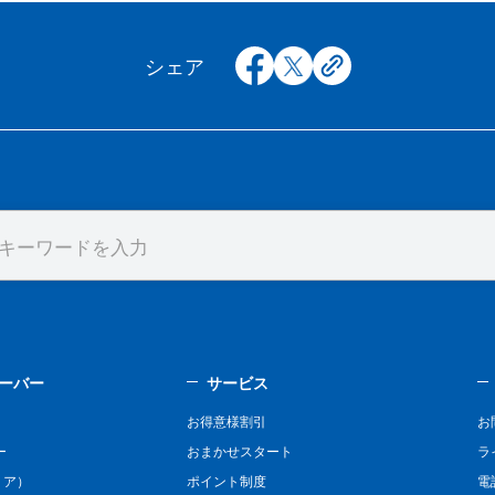
facebook
x
copy
シェア
ーバー
サービス
お得意様割引
お
ー
おまかせスタート
ラ
リア）
ポイント制度
電