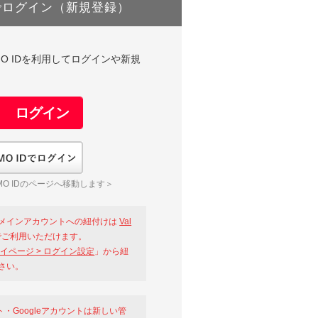
でログイン（新規登録）
DやGMO IDを利用してログインや新規
GMO IDでログイン
O IDのページへ移動します＞
メインアカウントへの紐付けは
Val
ご利用いただけます。
イページ > ログイン設定
」から紐
さい。
ント・Googleアカウントは新しい管