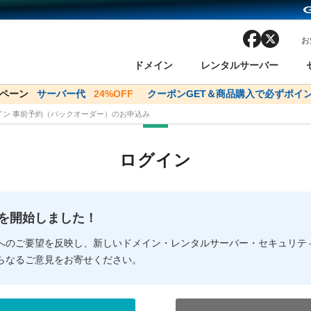
facebook
x
お
ドメイン
レンタルサーバー
ンペーン
ドメイン✕コアサーバーV2ビジネス応援キャンペーン
サーバー代
24%OFF
クーポンGET＆商品購入で必ずポイン
サーバー料金1年間
メイン 事前予約（バックオーダー）のお申込み
ン検索
ーバー
 Domain ネットde診断
様割引
ドメイン登録
バリューサーバー
SSL証明書
おまかせスタート
ドメインをご利用希望の方
ドメインをご利用希望の方
One レンタルサーバ
One レンタルサーバ
おすすめ
おすすめ
ログイン
ン価格一覧
レンタルサーバー
度
ドメイン一括検索
バリュードメインAPI
オークション
ンコンシェルジュ
.jpドメインバックオーダー
Value Domain Analyzer
Domainユーザー登録
 Domainにログイン
Value Domain O
Value Domain 
NEW!
の提供を開始しました！
応（Google等）
応（Google等）
メインの種類
WHOIS検索
以下でもログ
以下でも登
へのご要望を反映し、新しいドメイン・レンタルサーバー・セキュリテ
らなるご意見をお寄せください。
Google
Google
Yahoo!
Yahoo!
※AmazonはValue Domai
※AmazonはValue Do