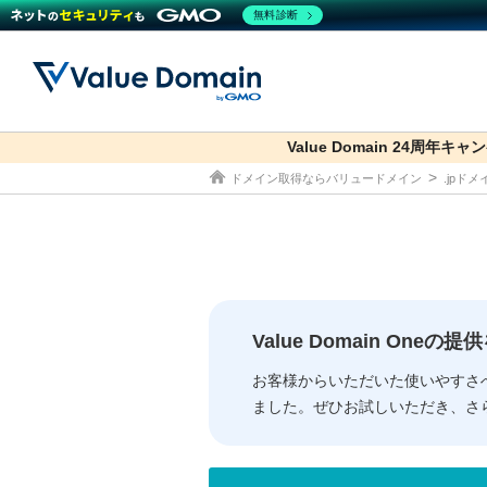
無料診断
Value Domain 24周年キャ
co.jp
ドメイン取得ならバリュードメイン
.jpド
ドメイン
レンタルサーバー
セキュリティ
サービス
ドメイ
コアサ
Value
お得意
従来のバリュー
従来のバリュー
DOMAIN
RENTAL SERVER
SECURITY
SERVICE
ドメイ
One
紹介制
ドメイントップ
サーバートップ
セキュリティトップ
サービストップ
gTLD
ドメイ
Value 
Value
Value Domain One
外部サービスでの登録が一部未対
外部サービスでの登録が一部未対
人気ド
お客様からいただいた使いやすさ
ました。ぜひお試しいただき、さ