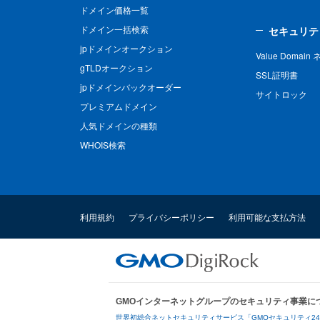
ドメイン価格一覧
ドメイン一括検索
セキュリテ
jpドメインオークション
Value Domai
gTLDオークション
SSL証明書
jpドメインバックオーダー
サイトロック
プレミアムドメイン
人気ドメインの種類
WHOIS検索
利用規約
プライバシーポリシー
利用可能な支払方法
GMOインターネットグループのセキュリティ事業に
世界初総合ネットセキュリティサービス「GMOセキュリティ2