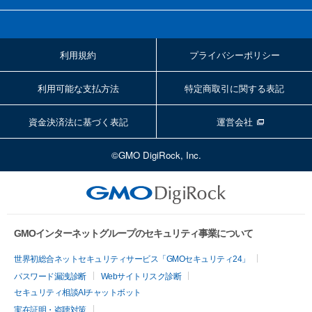
利用規約
プライバシーポリシー
利用可能な支払方法
特定商取引に関する表記
資金決済法に基づく表記
運営会社
©GMO DigiRock, Inc.
GMOインターネットグループのセキュリティ事業について
世界初総合ネットセキュリティサービス「GMOセキュリティ24」
パスワード漏洩診断
Webサイトリスク診断
セキュリティ相談AIチャットボット
実在証明・盗聴対策