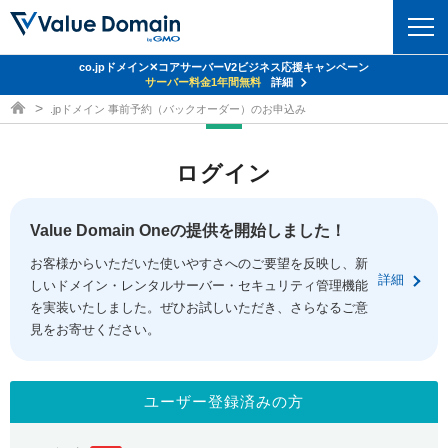
co.jpドメイン✕コアサーバーV2ビジネス応援キャンペーン
ドメイン
サーバー料金1年間無料
詳細
ドメイン取得ならバリュードメイン
.jpドメイン 事前予約（バックオーダー）のお申込み
ドメイントップ
レンタルサーバー
ログイン
ドメイン検索
サーバートップ
セキュリティ
ドメイン登録
コアサーバー
Value Domain Oneの提供を開始しました！
セキュリティトップ
サービス
ドメイン移管
お客様からいただいた使いやすさへのご要望を反映し、新
バリューサーバー
Value Domain ネットde診断
詳細
しいドメイン・レンタルサーバー・セキュリティ管理機能
サービストップ
facebook
x
ドメイン価格一覧
XREA
を実装いたしました。ぜひお試しいただき、さらなるご意
SSL証明書
見をお寄せください。
お得意様割引
ドメイン一括検索
お知らせ
サポート
Oneレンタルサーバー
サイトロック
おまかせスタート
.jpドメインオークション
マニュアル
ライブチャット
ユーザー登録済みの方
ポイント制度
gTLDオークション
NEW!
お問い合わせ