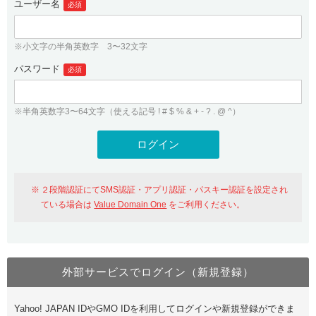
ユーザー名
必須
紹介制度
.jpドメインバックオーダー
ログイン
バリュードメインAPI
プレミアムドメイン
※小文字の半角英数字 3〜32文字
従来のバリュードメインをご利用希望の方
ユーザー登録
ドメイン・ホスティングOEM
パスワード
人気ドメインの種類
必須
従来のバリュードメインをご利用希望の方
ドメインコンシェルジュ
WHOIS検索
※半角英数字3〜64文字（使える記号 ! # $ % & + - ? . @ ^）
Value Domain Analyzer
Value Domainにログイン
Value AI Writer
外部サービスでの登録が一部未対応（Google等）
Value Domainユーザー登録
２段階認証にてSMS認証・アプリ認証・パスキー認証を設定され
外部サービスでの登録が一部未対応（Google等）
One レンタルサーバーを含む最新の機能を使う方
おすすめ
ている場合は
Value Domain One
をご利用ください。
One レンタルサーバーを含む最新の機能を使う方
おすすめ
外部サービスでログイン（新規登録）
Value Domain Oneにログイン
Yahoo! JAPAN IDやGMO IDを利用してログインや新規登録ができま
Value Domain Oneアカウント作成