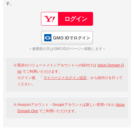
す。
以下でもログイン可能
Google
Yahoo!
以下でも登録可能
GMO ID
Amazon
Google
Yahoo!
GMO IDでログイン
※AmazonはValue Domain Oneのログイン画面へ遷移します
GMO ID
Amazon
＜連携前の方はGMO IDのページへ移動します＞
※AmazonはValue Domain Oneのアカウント作成画面へ遷移します
既存のバリュードメインアカウントへの紐付けは
Value Domain O
ne
でご利用いただけます。
ログイン後、「
マイページ > ログイン設定
」から紐付けを行って
ください。
Amazonアカウント・Googleアカウントは新しい管理パネル
Value
Domain One
でご利用いただけます。