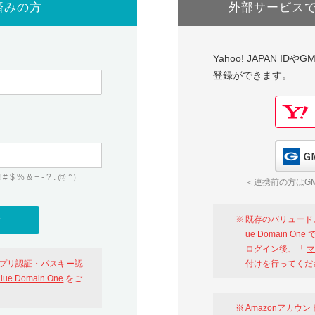
済みの方
外部サービス
Yahoo! JAPAN I
登録ができます。
 & + - ? . @ ^）
＜連携前の方はGM
既存のバリュード
ue Domain One
で
ログイン後、「
マ
アプリ認証・パスキー認
付けを行ってくだ
alue Domain One
をご
Amazonアカウ