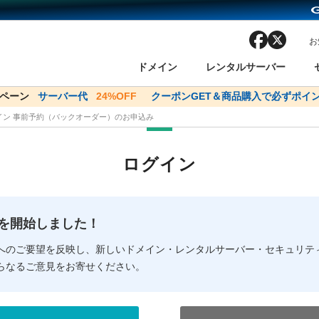
facebook
x
お
ドメイン
レンタルサーバー
ンペーン
ドメイン✕コアサーバーV2ビジネス応援キャンペーン
サーバー代
24%OFF
クーポンGET＆商品購入で必ずポイン
サーバー料金1年間
メイン 事前予約（バックオーダー）のお申込み
ン検索
ーバー
 Domain ネットde診断
様割引
ドメイン登録
バリューサーバー
SSL証明書
おまかせスタート
ドメインをご利用希望の方
ドメインをご利用希望の方
One レンタルサーバ
One レンタルサーバ
おすすめ
おすすめ
ログイン
ン価格一覧
レンタルサーバー
度
ドメイン一括検索
バリュードメインAPI
オークション
ンコンシェルジュ
.jpドメインバックオーダー
Value Domain Analyzer
Domainユーザー登録
 Domainにログイン
Value Domain O
Value Domain 
NEW!
の提供を開始しました！
応（Google等）
応（Google等）
メインの種類
WHOIS検索
以下でもログ
以下でも登
へのご要望を反映し、新しいドメイン・レンタルサーバー・セキュリテ
らなるご意見をお寄せください。
Google
Google
Yahoo!
Yahoo!
※AmazonはValue Domai
※AmazonはValue Do