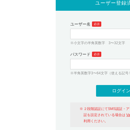
ユーザー登録
ユーザー名
必須
※小文字の半角英数字 3〜32文字
パスワード
必須
※半角英数字3〜64文字（使える記号 ! # $ %
２段階認証にてSMS認証・
証を設定されている場合は
V
利用ください。