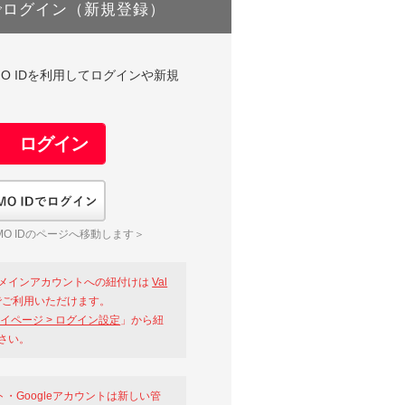
でログイン（新規登録）
DやGMO IDを利用してログインや新規
GMO IDでログイン
O IDのページへ移動します＞
メインアカウントへの紐付けは
Val
ご利用いただけます。
イページ > ログイン設定
」から紐
さい。
ント・Googleアカウントは新しい管