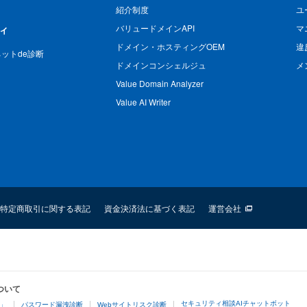
紹介制度
ユ
バリュードメインAPI
マ
ィ
ドメイン・ホスティングOEM
違
n ネットde診断
ドメインコンシェルジュ
メ
Value Domain Analyzer
Value AI Writer
特定商取引に関する表記
資金決済法に基づく表記
運営会社
ついて
セキュリティ相談AIチャットボット
4」
パスワード漏洩診断
Webサイトリスク診断