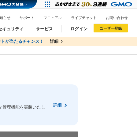
知らせ
サポート
マニュアル
ライブチャット
お問い合わせ
セキュリティ
サービス
ログイン
ユーザー登録
トが当たるチャンス！
無料
詳細
詳細
ドメイン移管
XREA
サイトロック
ポイント制度
ーを含む最新の機能を使う方
ーを含む最新の機能を使う方
.jpドメインオークション
ドメイン・ホスティングOEM
プレミアムドメイン
Value AI Writer
neアカウント作成
Oneにログイン
詳細
イン可能
録可能
ィ管理機能を実装いたし
GMO ID
GMO ID
Amazon
Amazon
n Oneのアカウント作成画面へ遷移します
main Oneのログイン画面へ遷移します