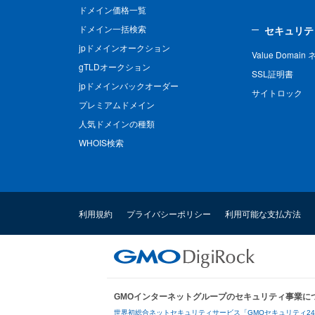
ドメイン価格一覧
ドメイン一括検索
セキュリテ
jpドメインオークション
Value Domai
gTLDオークション
SSL証明書
jpドメインバックオーダー
サイトロック
プレミアムドメイン
人気ドメインの種類
WHOIS検索
利用規約
プライバシーポリシー
利用可能な支払方法
GMOインターネットグループのセキュリティ事業に
世界初総合ネットセキュリティサービス「GMOセキュリティ2