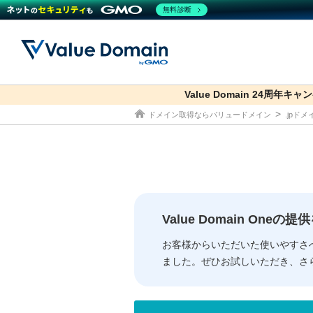
無料診断
Value Domain 24周年キャ
co.jp
ドメイン取得ならバリュードメイン
.jpド
ドメイン
レンタルサーバー
セキュリティ
サービス
ドメイ
コアサ
Value
お得意
従来のバリュー
従来のバリュー
DOMAIN
RENTAL SERVER
SECURITY
SERVICE
ドメイ
One
紹介制
ドメイントップ
サーバートップ
セキュリティトップ
サービストップ
gTLD
ドメイ
Value 
Value
Value Domain One
外部サービスでの登録が一部未対
外部サービスでの登録が一部未対
人気ド
お客様からいただいた使いやすさ
ました。ぜひお試しいただき、さ