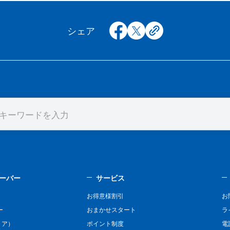
facebook
x
copy
シェア
ーバー
サービス
お得意様割引
お
ー
おまかせスタート
ラ
リア）
ポイント制度
電