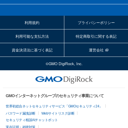
利用規約
プライバシーポリシー
利用可能な支払方法
特定商取引に関する表記
資金決済法に基づく表記
運営会社
©GMO DigiRock, Inc.
GMOインターネットグループのセキュリティ事業について
世界初総合ネットセキュリティサービス「GMOセキュリティ24」
パスワード漏洩診断
Webサイトリスク診断
セキュリティ相談AIチャットボット
実在証明・盗聴対策