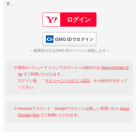
す。
以下でもログイン可能
Google
Yahoo!
以下でも登録可能
GMO ID
Amazon
Google
Yahoo!
GMO IDでログイン
※AmazonはValue Domain Oneのログイン画面へ遷移します
GMO ID
Amazon
＜連携前の方はGMO IDのページへ移動します＞
※AmazonはValue Domain Oneのアカウント作成画面へ遷移します
既存のバリュードメインアカウントへの紐付けは
Value Domain O
ne
でご利用いただけます。
ログイン後、「
マイページ > ログイン設定
」から紐付けを行って
ください。
Amazonアカウント・Googleアカウントは新しい管理パネル
Value
Domain One
でご利用いただけます。