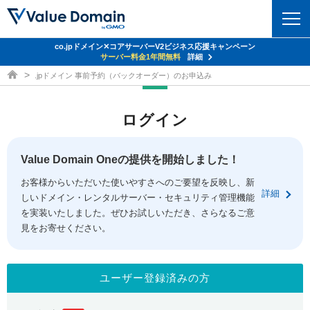
co.jpドメイン✕コアサーバーV2ビジネス応援キャンペーン
ドメイン
サーバー料金1年間無料
詳細
ドメイン取得ならバリュードメイン
.jpドメイン 事前予約（バックオーダー）のお申込み
ドメイントップ
レンタルサーバー
ログイン
ドメイン検索
サーバートップ
セキュリティ
ドメイン登録
コアサーバー
Value Domain Oneの提供を開始しました！
セキュリティトップ
サービス
ドメイン移管
お客様からいただいた使いやすさへのご要望を反映し、新
バリューサーバー
Value Domain ネットde診断
詳細
しいドメイン・レンタルサーバー・セキュリティ管理機能
サービストップ
facebook
x
ドメイン価格一覧
XREA
を実装いたしました。ぜひお試しいただき、さらなるご意
SSL証明書
見をお寄せください。
お得意様割引
ドメイン一括検索
お知らせ
サポート
Oneレンタルサーバー
サイトロック
おまかせスタート
.jpドメインオークション
マニュアル
ライブチャット
ユーザー登録済みの方
ポイント制度
gTLDオークション
NEW!
お問い合わせ