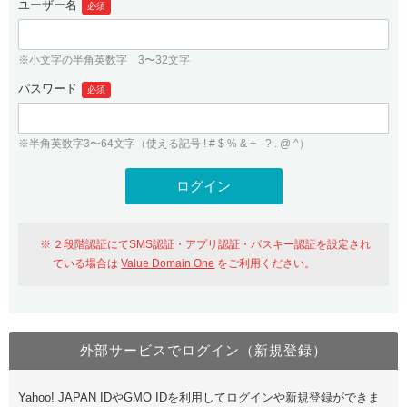
ユーザー名
必須
紹介制度
.jpドメインバックオーダー
ログイン
バリュードメインAPI
プレミアムドメイン
※小文字の半角英数字 3〜32文字
従来のバリュードメインをご利用希望の方
ユーザー登録
ドメイン・ホスティングOEM
パスワード
人気ドメインの種類
必須
従来のバリュードメインをご利用希望の方
ドメインコンシェルジュ
WHOIS検索
※半角英数字3〜64文字（使える記号 ! # $ % & + - ? . @ ^）
Value Domain Analyzer
Value Domainにログイン
Value AI Writer
外部サービスでの登録が一部未対応（Google等）
Value Domainユーザー登録
２段階認証にてSMS認証・アプリ認証・パスキー認証を設定され
外部サービスでの登録が一部未対応（Google等）
One レンタルサーバーを含む最新の機能を使う方
おすすめ
ている場合は
Value Domain One
をご利用ください。
One レンタルサーバーを含む最新の機能を使う方
おすすめ
外部サービスでログイン（新規登録）
Value Domain Oneにログイン
Yahoo! JAPAN IDやGMO IDを利用してログインや新規登録ができま
Value Domain Oneアカウント作成