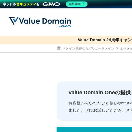
無料診断
Value Domain 24周年キャ
co.jp
ドメイン取得ならバリュードメイン
.jpド
ドメイン
レンタルサーバー
セキュリティ
サービス
ドメイ
コアサ
Value
お得意
従来のバリュー
従来のバリュー
DOMAIN
RENTAL SERVER
SECURITY
SERVICE
ドメイ
One
紹介制
ドメイントップ
サーバートップ
セキュリティトップ
サービストップ
gTLD
ドメイ
Value 
Value
Value Domain One
外部サービスでの登録が一部未対
外部サービスでの登録が一部未対
人気ド
お客様からいただいた使いやすさ
ました。ぜひお試しいただき、さ