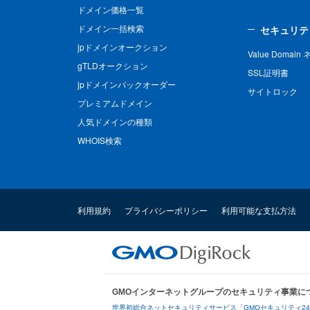
ドメイン価格一覧
ドメイン一括検索
セキュリテ
jpドメインオークション
Value Domai
gTLDオークション
SSL証明書
jpドメインバックオーダー
サイトロック
プレミアムドメイン
人気ドメインの種類
WHOIS検索
利用規約
プライバシーポリシー
利用可能な支払方法
GMOインターネットグループのセキュリティ事業に
世界初総合ネットセキュリティサービス「GMOセキュリティ2