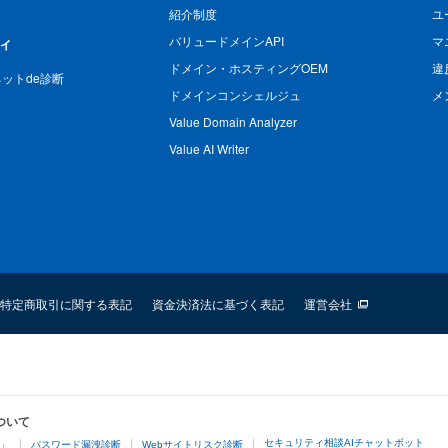
紹介制度
ユ
バリュードメインAPI
マ
ィ
ドメイン・ホスティングOEM
違
n ネットde診断
ドメインコンシェルジュ
メ
Value Domain Analyzer
Value AI Writer
特定商取引に関する表記
資金決済法に基づく表記
運営会社
ついて
セキュリティ相談AIチャットボット
4」
パスワード漏洩診断
Webサイトリスク診断