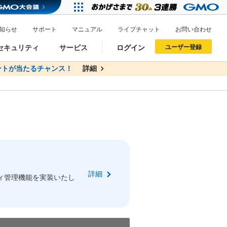
知らせ
サポート
マニュアル
ライブチャット
お問い合わせ
セキュリティ
サービス
ログイン
ユーザー登録
トが当たるチャンス！
無料
詳細
詳細
ドメイン移管
XREA
サイトロック
ポイント制度
ーを含む最新の機能を使う方
ーを含む最新の機能を使う方
.jpドメインオークション
ドメイン・ホスティングOEM
プレミアムドメイン
Value AI Writer
neアカウント作成
Oneにログイン
詳細
イン可能
録可能
ィ管理機能を実装いたし
GMO ID
GMO ID
Amazon
Amazon
n Oneのアカウント作成画面へ遷移します
main Oneのログイン画面へ遷移します