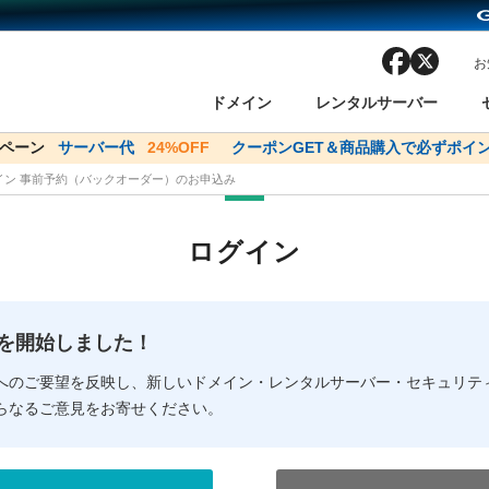
facebook
x
お
ドメイン
レンタルサーバー
ンペーン
ドメイン✕コアサーバーV2ビジネス応援キャンペーン
サーバー代
24%OFF
クーポンGET＆商品購入で必ずポイン
サーバー料金1年間
メイン 事前予約（バックオーダー）のお申込み
ン検索
ーバー
 Domain ネットde診断
様割引
ドメイン登録
バリューサーバー
SSL証明書
おまかせスタート
ドメインをご利用希望の方
ドメインをご利用希望の方
One レンタルサーバ
One レンタルサーバ
おすすめ
おすすめ
ログイン
ン価格一覧
レンタルサーバー
度
ドメイン一括検索
バリュードメインAPI
オークション
ンコンシェルジュ
.jpドメインバックオーダー
Value Domain Analyzer
Domainユーザー登録
 Domainにログイン
Value Domain O
Value Domain 
NEW!
の提供を開始しました！
応（Google等）
応（Google等）
メインの種類
WHOIS検索
以下でもログ
以下でも登
へのご要望を反映し、新しいドメイン・レンタルサーバー・セキュリテ
らなるご意見をお寄せください。
Google
Google
Yahoo!
Yahoo!
※AmazonはValue Domai
※AmazonはValue Do