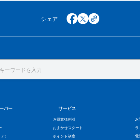
facebook
x
copy
シェア
ーバー
サービス
お得意様割引
お
ー
おまかせスタート
ラ
リア）
ポイント制度
電