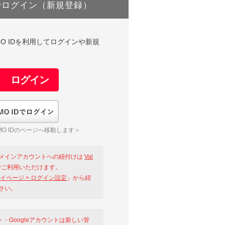
でログイン（新規登録）
DやGMO IDを利用してログインや新規
GMO IDでログイン
O IDのページへ移動します＞
メインアカウントへの紐付けは
Val
ご利用いただけます。
イページ > ログイン設定
」から紐
さい。
ント・Googleアカウントは新しい管