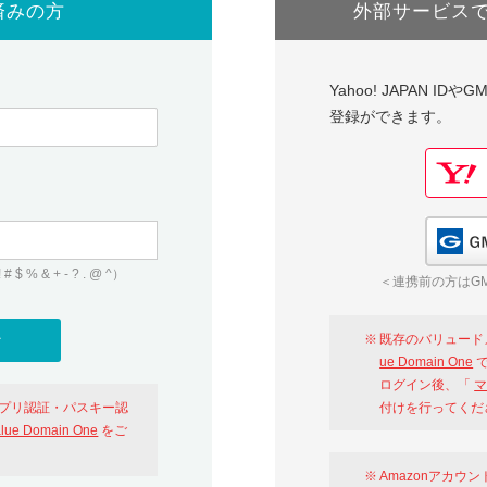
済みの方
外部サービス
Yahoo! JAPAN I
登録ができます。
 & + - ? . @ ^）
＜連携前の方はGM
既存のバリュード
ue Domain One
で
ログイン後、「
マ
アプリ認証・パスキー認
付けを行ってくだ
alue Domain One
をご
Amazonアカウ