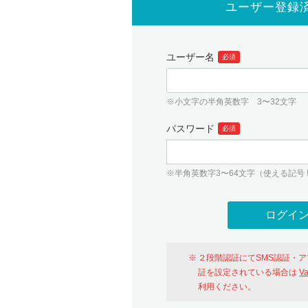
ユーザー登録
ユーザー名
必須
※小文字の半角英数字 3〜32文字
パスワード
必須
※半角英数字3〜64文字（使える記号 ! # $ %
２段階認証にてSMS認証・
証を設定されている場合は
V
利用ください。