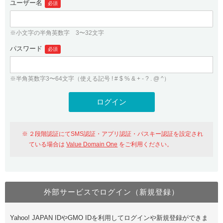
ユーザー名
必須
紹介制度
.jpドメインバックオーダー
ログイン
バリュードメインAPI
プレミアムドメイン
※小文字の半角英数字 3〜32文字
従来のバリュードメインをご利用希望の方
ユーザー登録
ドメイン・ホスティングOEM
パスワード
人気ドメインの種類
必須
従来のバリュードメインをご利用希望の方
ドメインコンシェルジュ
WHOIS検索
※半角英数字3〜64文字（使える記号 ! # $ % & + - ? . @ ^）
Value Domain Analyzer
Value Domainにログイン
Value AI Writer
外部サービスでの登録が一部未対応（Google等）
Value Domainユーザー登録
２段階認証にてSMS認証・アプリ認証・パスキー認証を設定され
外部サービスでの登録が一部未対応（Google等）
One レンタルサーバーを含む最新の機能を使う方
おすすめ
ている場合は
Value Domain One
をご利用ください。
One レンタルサーバーを含む最新の機能を使う方
おすすめ
外部サービスでログイン（新規登録）
Value Domain Oneにログイン
Yahoo! JAPAN IDやGMO IDを利用してログインや新規登録ができま
Value Domain Oneアカウント作成