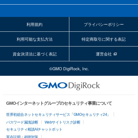
利用規約
プライバシーポリシー
利用可能な支払方法
特定商取引に関する表記
資金決済法に基づく表記
運営会社
©GMO DigiRock, Inc.
GMOインターネットグループのセキュリティ事業について
世界初総合ネットセキュリティサービス「GMOセキュリティ24」
パスワード漏洩診断
Webサイトリスク診断
セキュリティ相談AIチャットボット
実在証明・盗聴対策