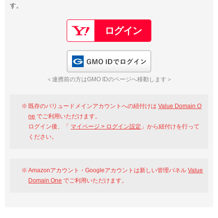
す。
以下でもログイン可能
Google
Yahoo!
以下でも登録可能
GMO ID
Amazon
Google
Yahoo!
GMO IDでログイン
※AmazonはValue Domain Oneのログイン画面へ遷移します
GMO ID
Amazon
＜連携前の方はGMO IDのページへ移動します＞
※AmazonはValue Domain Oneのアカウント作成画面へ遷移します
既存のバリュードメインアカウントへの紐付けは
Value Domain O
ne
でご利用いただけます。
ログイン後、「
マイページ > ログイン設定
」から紐付けを行って
ください。
Amazonアカウント・Googleアカウントは新しい管理パネル
Value
Domain One
でご利用いただけます。