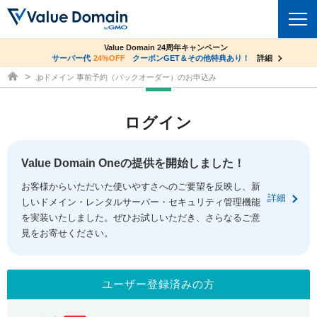
co.jpドメイン✕コアサーバーV2ビジネス応援キャンペーン
Value Domain 24周年キャンペーン
ドメイン
サーバー代
24%OFF
サーバー料金1年間無料
クーポンGET＆その他特典あり！
詳細
詳細
ドメイン取得ならバリュードメイン
.jpドメイン 事前予約（バックオーダー）のお申込み
ドメイントップ
レンタルサーバー
ログイン
ドメイン検索
サーバートップ
セキュリティ
ドメイン登録
コアサーバー
Value Domain Oneの提供を開始しました！
セキュリティトップ
サービス
ドメイン移管
お客様からいただいた使いやすさへのご要望を反映し、新
バリューサーバー
Value Domain ネットde診断
詳細
しいドメイン・レンタルサーバー・セキュリティ管理機能
サービストップ
facebook
x
ドメイン価格一覧
XREA
を実装いたしました。ぜひお試しいただき、さらなるご意
SSL証明書
見をお寄せください。
お得意様割引
ドメイン一括検索
お知らせ
サポート
Oneレンタルサーバー
サイトロック
おまかせスタート
.jpドメインオークション
マニュアル
ライブチャット
ユーザー登録済みの方
ポイント制度
gTLDオークション
NEW!
お問い合わせ