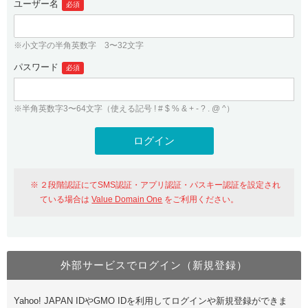
ユーザー名
必須
紹介制度
.jpドメインバックオーダー
ログイン
バリュードメインAPI
プレミアムドメイン
※小文字の半角英数字 3〜32文字
従来のバリュードメインをご利用希望の方
ユーザー登録
ドメイン・ホスティングOEM
パスワード
人気ドメインの種類
必須
従来のバリュードメインをご利用希望の方
ドメインコンシェルジュ
WHOIS検索
※半角英数字3〜64文字（使える記号 ! # $ % & + - ? . @ ^）
Value Domain Analyzer
Value Domainにログイン
Value AI Writer
外部サービスでの登録が一部未対応（Google等）
Value Domainユーザー登録
２段階認証にてSMS認証・アプリ認証・パスキー認証を設定され
外部サービスでの登録が一部未対応（Google等）
One レンタルサーバーを含む最新の機能を使う方
おすすめ
ている場合は
Value Domain One
をご利用ください。
One レンタルサーバーを含む最新の機能を使う方
おすすめ
外部サービスでログイン（新規登録）
Value Domain Oneにログイン
Yahoo! JAPAN IDやGMO IDを利用してログインや新規登録ができま
Value Domain Oneアカウント作成