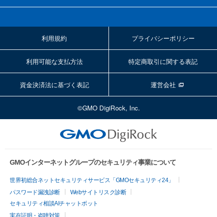
利用規約
プライバシーポリシー
利用可能な支払方法
特定商取引に関する表記
資金決済法に基づく表記
運営会社
©GMO DigiRock, Inc.
GMOインターネットグループのセキュリティ事業について
世界初総合ネットセキュリティサービス「GMOセキュリティ24」
パスワード漏洩診断
Webサイトリスク診断
セキュリティ相談AIチャットボット
実在証明・盗聴対策