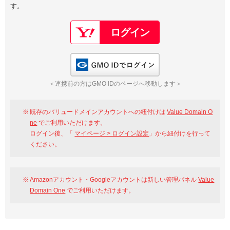
す。
以下でもログイン可能
Google
Yahoo!
以下でも登録可能
GMO ID
Amazon
Google
Yahoo!
GMO IDでログイン
※AmazonはValue Domain Oneのログイン画面へ遷移します
GMO ID
Amazon
＜連携前の方はGMO IDのページへ移動します＞
※AmazonはValue Domain Oneのアカウント作成画面へ遷移します
既存のバリュードメインアカウントへの紐付けは
Value Domain O
ne
でご利用いただけます。
ログイン後、「
マイページ > ログイン設定
」から紐付けを行って
ください。
Amazonアカウント・Googleアカウントは新しい管理パネル
Value
Domain One
でご利用いただけます。