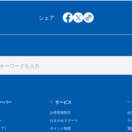
facebook
x
copy
シェア
ーバー
サービス
お得意様割引
お
ー
おまかせスタート
ラ
リア）
ポイント制度
電