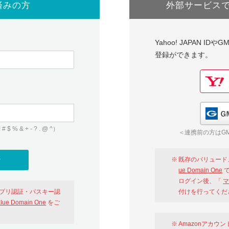
済みの方
外部サービス
Yahoo! JAPAN I
登録ができます。
 & + - ? . @ ^）
＜連携前の方はGM
既存のバリュード
ue Domain One
で
ログイン後、「
マ
アプリ認証・パスキー認
付けを行ってくだ
alue Domain One
をご
Amazonアカウ