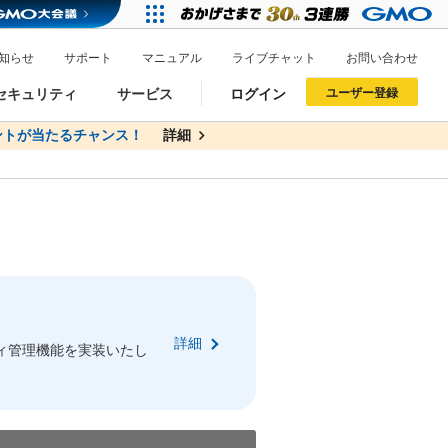
知らせ
サポート
マニュアル
ライブチャット
お問い合わせ
セキュリティ
サービス
ログイン
ユーザー登録
トが当たるチャンス！
無料
詳細
詳細
ドメイン移管
XREA
サイトロック
ポイント制度
ーを含む最新の機能を使う方
ーを含む最新の機能を使う方
.jpドメインオークション
ドメイン・ホスティングOEM
プレミアムドメイン
Value AI Writer
neアカウント作成
Oneにログイン
詳細
イン可能
録可能
ィ管理機能を実装いたし
GMO ID
GMO ID
Amazon
Amazon
n Oneのアカウント作成画面へ遷移します
main Oneのログイン画面へ遷移します