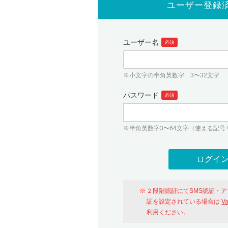
ユーザー登録
ユーザー名
必須
※小文字の半角英数字 3〜32文字
パスワード
必須
※半角英数字3〜64文字（使える記号 ! # $ %
２段階認証にてSMS認証・
証を設定されている場合は
V
利用ください。