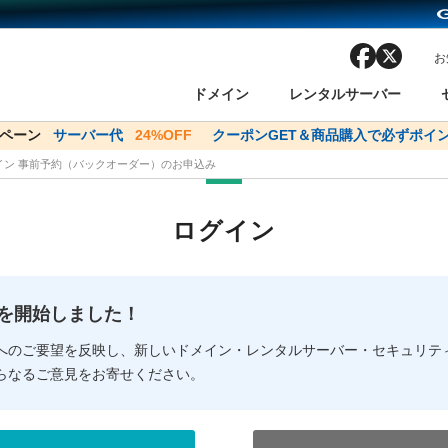
facebook
x
お
ドメイン
レンタルサーバー
ンペーン
ドメイン✕コアサーバーV2ビジネス応援キャンペーン
サーバー代
24%OFF
クーポンGET＆商品購入で必ずポイン
サーバー料金1年間
メイン 事前予約（バックオーダー）のお申込み
ン検索
ーバー
 Domain ネットde診断
様割引
ドメイン登録
バリューサーバー
SSL証明書
おまかせスタート
ドメインをご利用希望の方
ドメインをご利用希望の方
One レンタルサーバ
One レンタルサーバ
おすすめ
おすすめ
ログイン
ン価格一覧
レンタルサーバー
度
ドメイン一括検索
バリュードメインAPI
オークション
ンコンシェルジュ
.jpドメインバックオーダー
Value Domain Analyzer
Domainユーザー登録
 Domainにログイン
Value Domain O
Value Domain 
NEW!
の提供を開始しました！
応（Google等）
応（Google等）
メインの種類
WHOIS検索
以下でもログ
以下でも登
へのご要望を反映し、新しいドメイン・レンタルサーバー・セキュリテ
らなるご意見をお寄せください。
Google
Google
Yahoo!
Yahoo!
※AmazonはValue Domai
※AmazonはValue Do