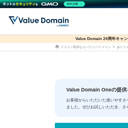
無料診断
Value Domain 24周年キャ
co.jp
ドメイン取得ならバリュードメイン
.jpド
ドメイン
レンタルサーバー
セキュリティ
サービス
ドメイ
コアサ
Value
お得意
従来のバリュー
従来のバリュー
DOMAIN
RENTAL SERVER
SECURITY
SERVICE
ドメイ
One
紹介制
ドメイントップ
サーバートップ
セキュリティトップ
サービストップ
gTLD
ドメイ
Value 
Value
Value Domain One
外部サービスでの登録が一部未対
外部サービスでの登録が一部未対
人気ド
お客様からいただいた使いやすさ
ました。ぜひお試しいただき、さ