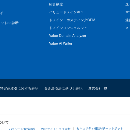
紹介制度
ユ
バリュードメインAPI
マ
ィ
ドメイン・ホスティングOEM
違
n ネットde診断
ドメインコンシェルジュ
メ
Value Domain Analyzer
Value AI Writer
特定商取引に関する表記
資金決済法に基づく表記
運営会社
ついて
セキュリティ相談AIチャットボット
4」
パスワード漏洩診断
Webサイトリスク診断