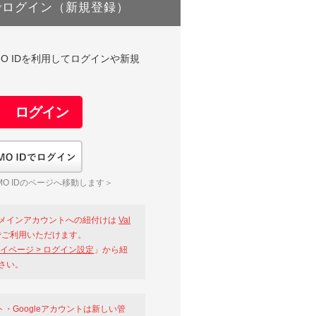
でログイン（新規登録）
DやGMO IDを利用してログインや新規
GMO IDでログイン
O IDのページへ移動します＞
メインアカウントへの紐付けは
Val
ご利用いただけます。
イページ > ログイン設定
」から紐
さい。
ント・Googleアカウントは新しい管