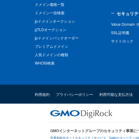
ドメイン価格一覧
ドメイン一括検索
セキュリテ
jpドメインオークション
Value Domai
gTLDオークション
SSL証明書
jpドメインバックオーダー
サイトロック
プレミアムドメイン
人気ドメインの種類
WHOIS検索
利用規約
プライバシーポリシー
利用可能な支払方法
GMOインターネットグループのセキュリティ事業に
世界初総合ネットセキュリティサービス「GMOセキュリティ2