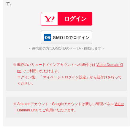
す。
以下でもログイン可能
Google
Yahoo!
以下でも登録可能
GMO ID
Amazon
Google
Yahoo!
GMO IDでログイン
※AmazonはValue Domain Oneのログイン画面へ遷移します
GMO ID
Amazon
＜連携前の方はGMO IDのページへ移動します＞
※AmazonはValue Domain Oneのアカウント作成画面へ遷移します
既存のバリュードメインアカウントへの紐付けは
Value Domain O
ne
でご利用いただけます。
ログイン後、「
マイページ > ログイン設定
」から紐付けを行って
ください。
Amazonアカウント・Googleアカウントは新しい管理パネル
Value
Domain One
でご利用いただけます。