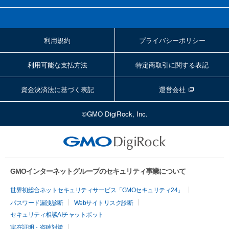
利用規約
プライバシーポリシー
利用可能な支払方法
特定商取引に関する表記
資金決済法に基づく表記
運営会社
©GMO DigiRock, Inc.
GMOインターネットグループのセキュリティ事業について
世界初総合ネットセキュリティサービス「GMOセキュリティ24」
パスワード漏洩診断
Webサイトリスク診断
セキュリティ相談AIチャットボット
実在証明・盗聴対策