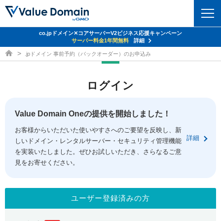
co.jpドメイン✕コアサーバーV2ビジネス応援キャンペーン
ドメイン
サーバー料金1年間無料
詳細
ドメイン取得ならバリュードメイン
.jpドメイン 事前予約（バックオーダー）のお申込み
ドメイントップ
レンタルサーバー
ログイン
ドメイン検索
サーバートップ
セキュリティ
ドメイン登録
コアサーバー
Value Domain Oneの提供を開始しました！
セキュリティトップ
サービス
ドメイン移管
お客様からいただいた使いやすさへのご要望を反映し、新
バリューサーバー
Value Domain ネットde診断
詳細
しいドメイン・レンタルサーバー・セキュリティ管理機能
サービストップ
facebook
x
ドメイン価格一覧
XREA
を実装いたしました。ぜひお試しいただき、さらなるご意
SSL証明書
見をお寄せください。
お得意様割引
ドメイン一括検索
お知らせ
サポート
Oneレンタルサーバー
サイトロック
おまかせスタート
.jpドメインオークション
マニュアル
ライブチャット
ユーザー登録済みの方
ポイント制度
gTLDオークション
NEW!
お問い合わせ