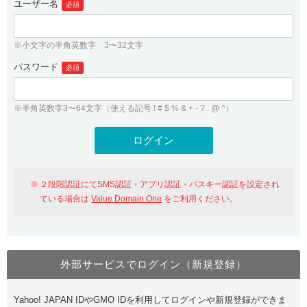
ユーザー名
必須
紹介制度
.jpドメインバックオーダー
ログイン
バリュードメインAPI
プレミアムドメイン
※小文字の半角英数字 3〜32文字
従来のバリュードメインをご利用希望の方
ユーザー登録
ドメイン・ホスティングOEM
パスワード
人気ドメインの種類
必須
従来のバリュードメインをご利用希望の方
ドメインコンシェルジュ
WHOIS検索
※半角英数字3〜64文字（使える記号 ! # $ % & + - ? . @ ^）
Value Domain Analyzer
Value Domainにログイン
Value AI Writer
外部サービスでの登録が一部未対応（Google等）
Value Domainユーザー登録
２段階認証にてSMS認証・アプリ認証・パスキー認証を設定され
外部サービスでの登録が一部未対応（Google等）
One レンタルサーバーを含む最新の機能を使う方
おすすめ
ている場合は
Value Domain One
をご利用ください。
One レンタルサーバーを含む最新の機能を使う方
おすすめ
外部サービスでログイン（新規登録）
Value Domain Oneにログイン
Yahoo! JAPAN IDやGMO IDを利用してログインや新規登録ができま
Value Domain Oneアカウント作成