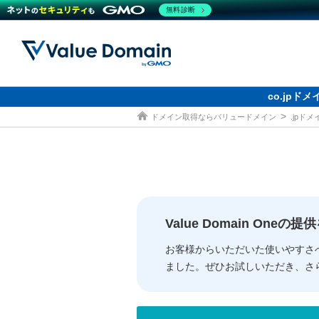
無料診断
co.jp
ドメイン取得ならバリュードメイン
.jpド
ドメイン
レンタルサーバー
セキュリティ
サービス
ドメイ
コアサ
Value
お得意
従来のバリュー
従来のバリュー
DOMAIN
RENTAL SERVER
SECURITY
SERVICE
ドメイ
One
紹介制
ドメイントップ
サーバートップ
セキュリティトップ
サービストップ
gTLD
ドメイ
Value 
Value
Value Domain One
外部サービスでの登録が一部未対
外部サービスでの登録が一部未対
人気ド
お客様からいただいた使いやすさ
ました。ぜひお試しいただき、さ