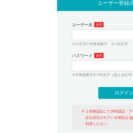
ユーザー登録
ユーザー名
必須
※小文字の半角英数字 3〜32文字
パスワード
必須
※半角英数字3〜64文字（使える記号 ! # $ %
２段階認証にてSMS認証・
証を設定されている場合は
V
利用ください。