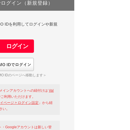
でログイン（新規登録）
DやGMO IDを利用してログインや新規
GMO IDでログイン
O IDのページへ移動します＞
メインアカウントへの紐付けは
Val
ご利用いただけます。
イページ > ログイン設定
」から紐
さい。
ント・Googleアカウントは新しい管