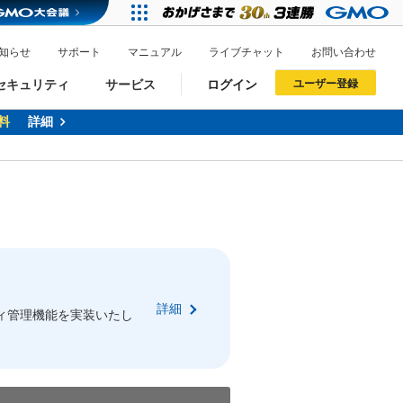
知らせ
サポート
マニュアル
ライブチャット
お問い合わせ
セキュリティ
サービス
ログイン
ユーザー登録
料
詳細
ドメイン移管
XREA
サイトロック
ポイント制度
ーを含む最新の機能を使う方
ーを含む最新の機能を使う方
.jpドメインオークション
ドメイン・ホスティングOEM
プレミアムドメイン
Value AI Writer
neアカウント作成
Oneにログイン
詳細
イン可能
録可能
ィ管理機能を実装いたし
GMO ID
GMO ID
Amazon
Amazon
n Oneのアカウント作成画面へ遷移します
main Oneのログイン画面へ遷移します