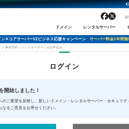
facebook
x
お
ドメイン
レンタルサーバー
ドメイン✕コアサーバーV2ビジネス応援キャンペーン
サーバー料金1年間無
メイン 事前予約（バックオーダー）のお申込み
ン検索
ーバー
 Domain ネットde診断
様割引
ドメイン登録
バリューサーバー
SSL証明書
おまかせスタート
ドメインをご利用希望の方
ドメインをご利用希望の方
One レンタルサーバ
One レンタルサーバ
おすすめ
おすすめ
ログイン
ン価格一覧
レンタルサーバー
度
ドメイン一括検索
バリュードメインAPI
オークション
ンコンシェルジュ
.jpドメインバックオーダー
Value Domain Analyzer
Domainユーザー登録
 Domainにログイン
Value Domain O
Value Domain 
NEW!
の提供を開始しました！
応（Google等）
応（Google等）
メインの種類
WHOIS検索
以下でもログ
以下でも登
へのご要望を反映し、新しいドメイン・レンタルサーバー・セキュリテ
らなるご意見をお寄せください。
Google
Google
Yahoo!
Yahoo!
※AmazonはValue Domai
※AmazonはValue Do