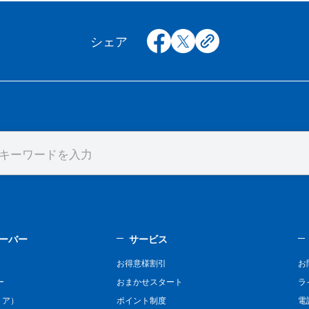
facebook
x
copy
シェア
ーバー
サービス
お得意様割引
お
ー
おまかせスタート
ラ
リア）
ポイント制度
電