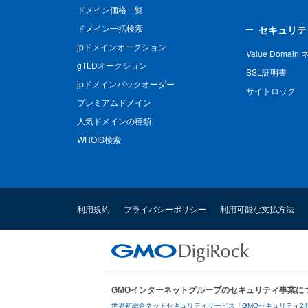
ドメイン価格一覧
ドメイン一括検索
セキュリテ
jpドメインオークション
Value Domai
gTLDオークション
SSL証明書
jpドメインバックオーダー
サイトロック
プレミアムドメイン
人気ドメインの種類
WHOIS検索
利用規約
プライバシーポリシー
利用可能な支払方法
GMOインターネットグループのセキュリティ事業に
世界初総合ネットセキュリティサービス「GMOセキュリティ2