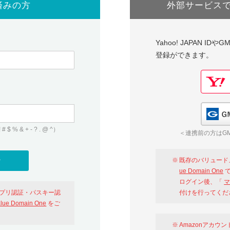
済みの方
外部サービス
Yahoo! JAPAN I
登録ができます。
 & + - ? . @ ^）
＜連携前の方はGM
既存のバリュード
ue Domain One
で
ログイン後、「
マ
アプリ認証・パスキー認
付けを行ってくだ
alue Domain One
をご
Amazonアカウ