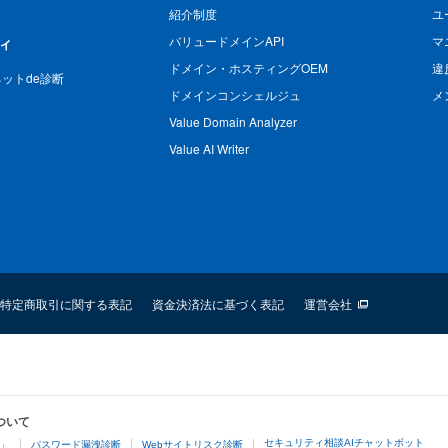
紹介制度
ユ
バリュードメインAPI
マ
ィ
ドメイン・ホスティングOEM
違
n ネットde診断
ドメインコンシェルジュ
メ
Value Domain Analyzer
Value AI Writer
特定商取引に関する表記
資金決済法に基づく表記
運営会社
ついて
セキュリティ相談AIチャットボット
4」
パスワード漏洩診断
Webサイトリスク診断