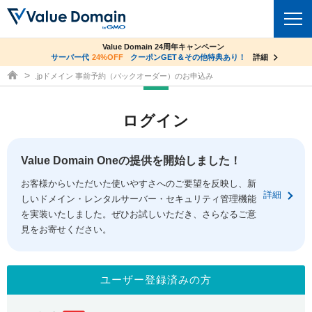
co.jpドメイン✕コアサーバーV2ビジネス応援キャンペーン
Value Domain 24周年キャンペーン
ドメイン
サーバー代
24%OFF
サーバー料金1年間無料
クーポンGET＆その他特典あり！
詳細
詳細
ドメイン取得ならバリュードメイン
.jpドメイン 事前予約（バックオーダー）のお申込み
ドメイントップ
レンタルサーバー
ログイン
ドメイン検索
サーバートップ
セキュリティ
ドメイン登録
コアサーバー
Value Domain Oneの提供を開始しました！
セキュリティトップ
サービス
ドメイン移管
お客様からいただいた使いやすさへのご要望を反映し、新
バリューサーバー
Value Domain ネットde診断
詳細
しいドメイン・レンタルサーバー・セキュリティ管理機能
サービストップ
facebook
x
ドメイン価格一覧
XREA
を実装いたしました。ぜひお試しいただき、さらなるご意
SSL証明書
見をお寄せください。
お得意様割引
ドメイン一括検索
お知らせ
サポート
Oneレンタルサーバー
サイトロック
おまかせスタート
.jpドメインオークション
マニュアル
ライブチャット
ユーザー登録済みの方
ポイント制度
gTLDオークション
NEW!
お問い合わせ