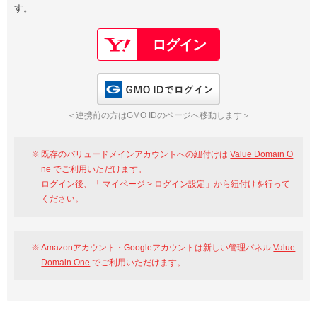
す。
以下でもログイン可能
Google
Yahoo!
以下でも登録可能
GMO ID
Amazon
Google
Yahoo!
GMO IDでログイン
※AmazonはValue Domain Oneのログイン画面へ遷移します
GMO ID
Amazon
＜連携前の方はGMO IDのページへ移動します＞
※AmazonはValue Domain Oneのアカウント作成画面へ遷移します
既存のバリュードメインアカウントへの紐付けは
Value Domain O
ne
でご利用いただけます。
ログイン後、「
マイページ > ログイン設定
」から紐付けを行って
ください。
Amazonアカウント・Googleアカウントは新しい管理パネル
Value
Domain One
でご利用いただけます。