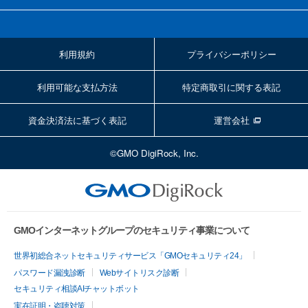
利用規約
プライバシーポリシー
利用可能な支払方法
特定商取引に関する表記
資金決済法に基づく表記
運営会社
©GMO DigiRock, Inc.
GMOインターネットグループのセキュリティ事業について
世界初総合ネットセキュリティサービス「GMOセキュリティ24」
パスワード漏洩診断
Webサイトリスク診断
セキュリティ相談AIチャットボット
実在証明・盗聴対策