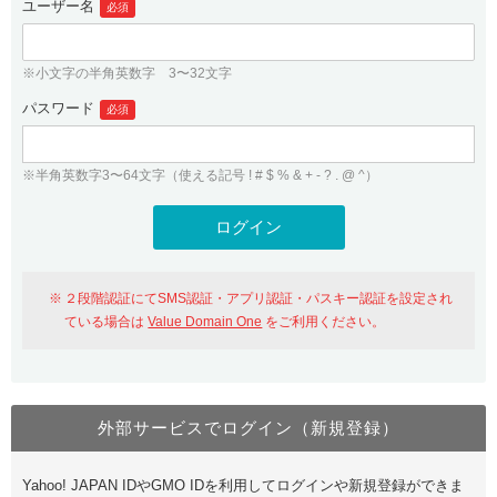
ユーザー名
必須
紹介制度
.jpドメインバックオーダー
ログイン
バリュードメインAPI
プレミアムドメイン
※小文字の半角英数字 3〜32文字
従来のバリュードメインをご利用希望の方
ユーザー登録
ドメイン・ホスティングOEM
パスワード
人気ドメインの種類
必須
従来のバリュードメインをご利用希望の方
ドメインコンシェルジュ
WHOIS検索
※半角英数字3〜64文字（使える記号 ! # $ % & + - ? . @ ^）
Value Domain Analyzer
Value Domainにログイン
Value AI Writer
外部サービスでの登録が一部未対応（Google等）
Value Domainユーザー登録
２段階認証にてSMS認証・アプリ認証・パスキー認証を設定され
外部サービスでの登録が一部未対応（Google等）
One レンタルサーバーを含む最新の機能を使う方
おすすめ
ている場合は
Value Domain One
をご利用ください。
One レンタルサーバーを含む最新の機能を使う方
おすすめ
外部サービスでログイン（新規登録）
Value Domain Oneにログイン
Yahoo! JAPAN IDやGMO IDを利用してログインや新規登録ができま
Value Domain Oneアカウント作成