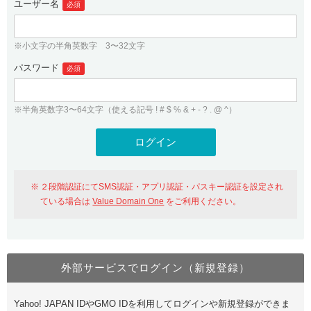
ユーザー名
必須
紹介制度
.jpドメインバックオーダー
ログイン
バリュードメインAPI
プレミアムドメイン
※小文字の半角英数字 3〜32文字
従来のバリュードメインをご利用希望の方
ユーザー登録
ドメイン・ホスティングOEM
パスワード
人気ドメインの種類
必須
従来のバリュードメインをご利用希望の方
ドメインコンシェルジュ
WHOIS検索
※半角英数字3〜64文字（使える記号 ! # $ % & + - ? . @ ^）
Value Domain Analyzer
Value Domainにログイン
Value AI Writer
外部サービスでの登録が一部未対応（Google等）
Value Domainユーザー登録
２段階認証にてSMS認証・アプリ認証・パスキー認証を設定され
外部サービスでの登録が一部未対応（Google等）
One レンタルサーバーを含む最新の機能を使う方
おすすめ
ている場合は
Value Domain One
をご利用ください。
One レンタルサーバーを含む最新の機能を使う方
おすすめ
外部サービスでログイン（新規登録）
Value Domain Oneにログイン
Yahoo! JAPAN IDやGMO IDを利用してログインや新規登録ができま
Value Domain Oneアカウント作成