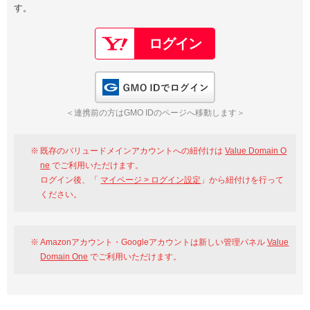
す。
以下でもログイン可能
Google
Yahoo!
以下でも登録可能
GMO ID
Amazon
Google
Yahoo!
GMO IDでログイン
※AmazonはValue Domain Oneのログイン画面へ遷移します
GMO ID
Amazon
＜連携前の方はGMO IDのページへ移動します＞
※AmazonはValue Domain Oneのアカウント作成画面へ遷移します
既存のバリュードメインアカウントへの紐付けは
Value Domain O
ne
でご利用いただけます。
ログイン後、「
マイページ > ログイン設定
」から紐付けを行って
ください。
Amazonアカウント・Googleアカウントは新しい管理パネル
Value
Domain One
でご利用いただけます。