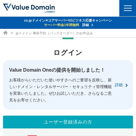
co.jpドメイン✕コアサーバーV2ビジネス応援キャンペーン
ドメイン
サーバー料金1年間無料
詳細
ドメイン取得ならバリュードメイン
.jpドメイン 事前予約（バックオーダー）のお申込み
ドメイントップ
レンタルサーバー
ログイン
ドメイン検索
サーバートップ
セキュリティ
ドメイン登録
コアサーバー
Value Domain Oneの提供を開始しました！
セキュリティトップ
サービス
ドメイン移管
お客様からいただいた使いやすさへのご要望を反映し、新
バリューサーバー
Value Domain ネットde診断
詳細
しいドメイン・レンタルサーバー・セキュリティ管理機能
サービストップ
facebook
x
ドメイン価格一覧
XREA
を実装いたしました。ぜひお試しいただき、さらなるご意
SSL証明書
見をお寄せください。
お得意様割引
ドメイン一括検索
お知らせ
サポート
Oneレンタルサーバー
サイトロック
おまかせスタート
.jpドメインオークション
マニュアル
ライブチャット
ユーザー登録済みの方
ポイント制度
gTLDオークション
NEW!
お問い合わせ