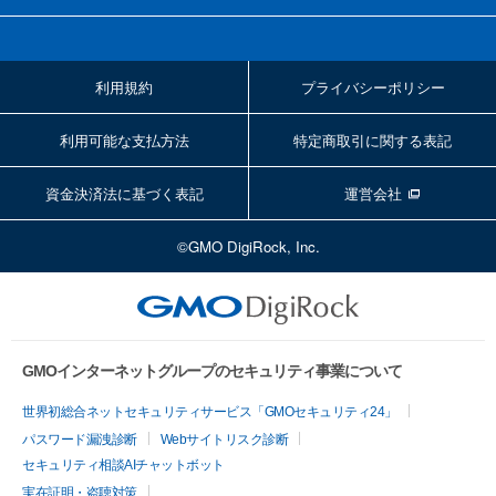
利用規約
プライバシーポリシー
利用可能な支払方法
特定商取引に関する表記
資金決済法に基づく表記
運営会社
©GMO DigiRock, Inc.
GMOインターネットグループのセキュリティ事業について
世界初総合ネットセキュリティサービス「GMOセキュリティ24」
パスワード漏洩診断
Webサイトリスク診断
セキュリティ相談AIチャットボット
実在証明・盗聴対策