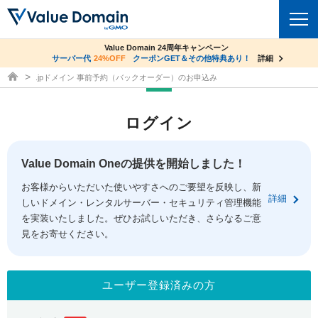
co.jpドメイン✕コアサーバーV2ビジネス応援キャンペーン
Value Domain 24周年キャンペーン
ドメイン
サーバー代
24%OFF
サーバー料金1年間無料
クーポンGET＆その他特典あり！
詳細
詳細
ドメイン取得ならバリュードメイン
.jpドメイン 事前予約（バックオーダー）のお申込み
ドメイントップ
レンタルサーバー
ログイン
ドメイン検索
サーバートップ
セキュリティ
ドメイン登録
コアサーバー
Value Domain Oneの提供を開始しました！
セキュリティトップ
サービス
ドメイン移管
お客様からいただいた使いやすさへのご要望を反映し、新
バリューサーバー
Value Domain ネットde診断
詳細
しいドメイン・レンタルサーバー・セキュリティ管理機能
サービストップ
facebook
x
ドメイン価格一覧
XREA
を実装いたしました。ぜひお試しいただき、さらなるご意
SSL証明書
見をお寄せください。
お得意様割引
ドメイン一括検索
お知らせ
サポート
Oneレンタルサーバー
サイトロック
おまかせスタート
.jpドメインオークション
マニュアル
ライブチャット
ユーザー登録済みの方
ポイント制度
gTLDオークション
NEW!
お問い合わせ