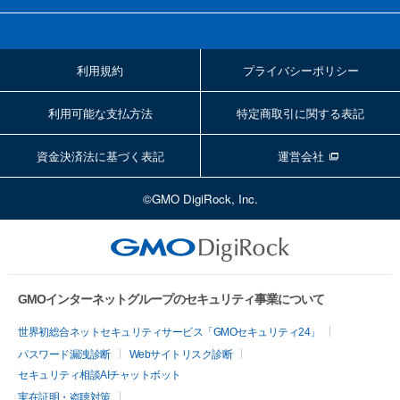
利用規約
プライバシーポリシー
利用可能な支払方法
特定商取引に関する表記
資金決済法に基づく表記
運営会社
©GMO DigiRock, Inc.
GMOインターネットグループのセキュリティ事業について
世界初総合ネットセキュリティサービス「GMOセキュリティ24」
パスワード漏洩診断
Webサイトリスク診断
セキュリティ相談AIチャットボット
実在証明・盗聴対策