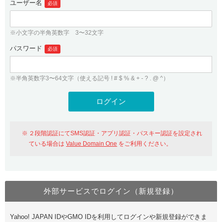
ユーザー名
必須
紹介制度
.jpドメインバックオーダー
ログイン
バリュードメインAPI
プレミアムドメイン
※小文字の半角英数字 3〜32文字
従来のバリュードメインをご利用希望の方
ユーザー登録
ドメイン・ホスティングOEM
パスワード
人気ドメインの種類
必須
従来のバリュードメインをご利用希望の方
ドメインコンシェルジュ
WHOIS検索
※半角英数字3〜64文字（使える記号 ! # $ % & + - ? . @ ^）
Value Domain Analyzer
Value Domainにログイン
Value AI Writer
外部サービスでの登録が一部未対応（Google等）
Value Domainユーザー登録
２段階認証にてSMS認証・アプリ認証・パスキー認証を設定され
外部サービスでの登録が一部未対応（Google等）
One レンタルサーバーを含む最新の機能を使う方
おすすめ
ている場合は
Value Domain One
をご利用ください。
One レンタルサーバーを含む最新の機能を使う方
おすすめ
外部サービスでログイン（新規登録）
Value Domain Oneにログイン
Yahoo! JAPAN IDやGMO IDを利用してログインや新規登録ができま
Value Domain Oneアカウント作成