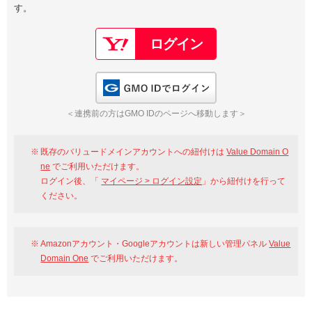
す。
以下でもログイン可能
Google
Yahoo!
以下でも登録可能
GMO ID
Amazon
Google
Yahoo!
GMO IDでログイン
※AmazonはValue Domain Oneのログイン画面へ遷移します
GMO ID
Amazon
＜連携前の方はGMO IDのページへ移動します＞
※AmazonはValue Domain Oneのアカウント作成画面へ遷移します
既存のバリュードメインアカウントへの紐付けは
Value Domain O
ne
でご利用いただけます。
ログイン後、「
マイページ > ログイン設定
」から紐付けを行って
ください。
Amazonアカウント・Googleアカウントは新しい管理パネル
Value
Domain One
でご利用いただけます。