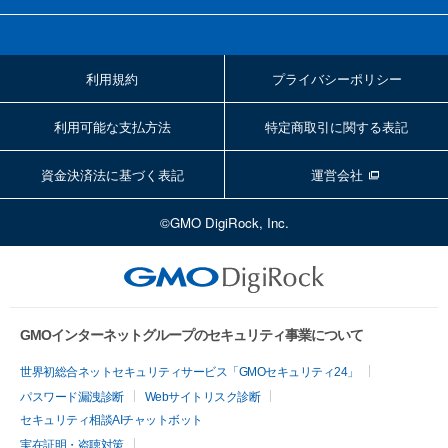
利用規約
プライバシーポリシー
利用可能な支払方法
特定商取引に関する表記
資金決済法に基づく表記
運営会社
©GMO DigiRock, Inc.
GMOインターネットグループのセキュリティ事業について
世界初総合ネットセキュリティサービス「GMOセキュリティ24」
パスワード漏洩診断
Webサイトリスク診断
セキュリティ相談AIチャットボット
実在証明・盗聴対策