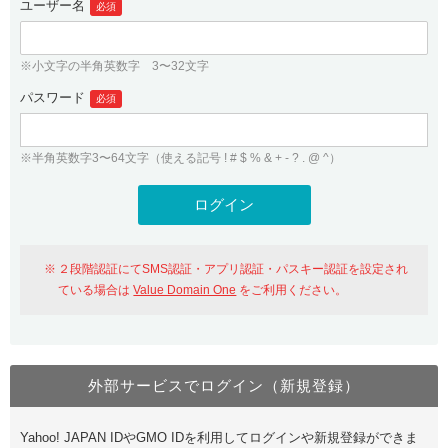
ユーザー名
必須
紹介制度
.jpドメインバックオーダー
ログイン
バリュードメインAPI
プレミアムドメイン
※小文字の半角英数字 3〜32文字
従来のバリュードメインをご利用希望の方
ユーザー登録
ドメイン・ホスティングOEM
パスワード
人気ドメインの種類
必須
従来のバリュードメインをご利用希望の方
ドメインコンシェルジュ
WHOIS検索
※半角英数字3〜64文字（使える記号 ! # $ % & + - ? . @ ^）
Value Domain Analyzer
Value Domainにログイン
Value AI Writer
外部サービスでの登録が一部未対応（Google等）
Value Domainユーザー登録
２段階認証にてSMS認証・アプリ認証・パスキー認証を設定され
外部サービスでの登録が一部未対応（Google等）
One レンタルサーバーを含む最新の機能を使う方
おすすめ
ている場合は
Value Domain One
をご利用ください。
One レンタルサーバーを含む最新の機能を使う方
おすすめ
外部サービスでログイン（新規登録）
Value Domain Oneにログイン
Yahoo! JAPAN IDやGMO IDを利用してログインや新規登録ができま
Value Domain Oneアカウント作成