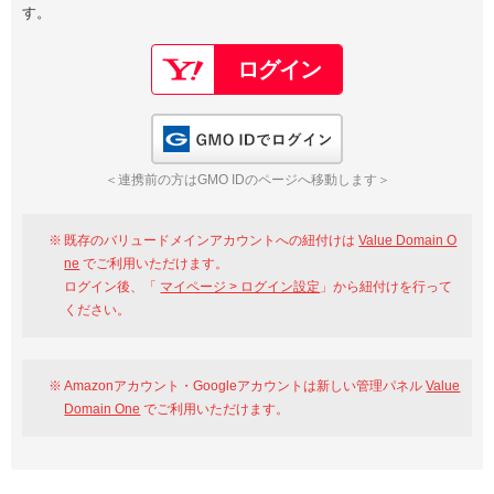
す。
以下でもログイン可能
Google
Yahoo!
以下でも登録可能
GMO ID
Amazon
Google
Yahoo!
GMO IDでログイン
※AmazonはValue Domain Oneのログイン画面へ遷移します
GMO ID
Amazon
＜連携前の方はGMO IDのページへ移動します＞
※AmazonはValue Domain Oneのアカウント作成画面へ遷移します
既存のバリュードメインアカウントへの紐付けは
Value Domain O
ne
でご利用いただけます。
ログイン後、「
マイページ > ログイン設定
」から紐付けを行って
ください。
Amazonアカウント・Googleアカウントは新しい管理パネル
Value
Domain One
でご利用いただけます。