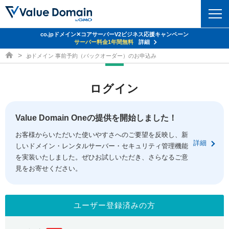
co.jpドメイン✕コアサーバーV2ビジネス応援キャンペーン
ドメイン
サーバー料金1年間無料
詳細
ドメイン取得ならバリュードメイン
.jpドメイン 事前予約（バックオーダー）のお申込み
ドメイントップ
レンタルサーバー
ログイン
ドメイン検索
サーバートップ
セキュリティ
ドメイン登録
コアサーバー
Value Domain Oneの提供を開始しました！
セキュリティトップ
サービス
ドメイン移管
お客様からいただいた使いやすさへのご要望を反映し、新
バリューサーバー
Value Domain ネットde診断
詳細
しいドメイン・レンタルサーバー・セキュリティ管理機能
サービストップ
facebook
x
ドメイン価格一覧
XREA
を実装いたしました。ぜひお試しいただき、さらなるご意
SSL証明書
見をお寄せください。
お得意様割引
ドメイン一括検索
お知らせ
サポート
Oneレンタルサーバー
サイトロック
おまかせスタート
.jpドメインオークション
マニュアル
ライブチャット
ユーザー登録済みの方
ポイント制度
gTLDオークション
NEW!
お問い合わせ