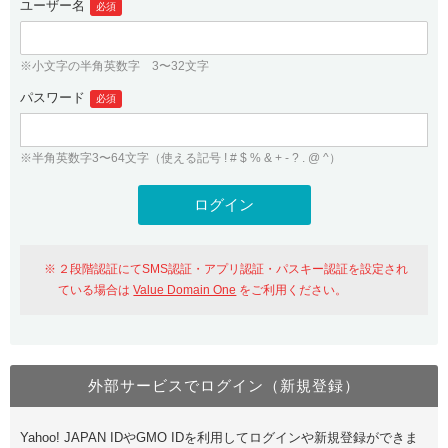
ユーザー名
必須
紹介制度
.jpドメインバックオーダー
ログイン
バリュードメインAPI
プレミアムドメイン
※小文字の半角英数字 3〜32文字
従来のバリュードメインをご利用希望の方
ユーザー登録
ドメイン・ホスティングOEM
パスワード
人気ドメインの種類
必須
従来のバリュードメインをご利用希望の方
ドメインコンシェルジュ
WHOIS検索
※半角英数字3〜64文字（使える記号 ! # $ % & + - ? . @ ^）
Value Domain Analyzer
Value Domainにログイン
Value AI Writer
外部サービスでの登録が一部未対応（Google等）
Value Domainユーザー登録
２段階認証にてSMS認証・アプリ認証・パスキー認証を設定され
外部サービスでの登録が一部未対応（Google等）
One レンタルサーバーを含む最新の機能を使う方
おすすめ
ている場合は
Value Domain One
をご利用ください。
One レンタルサーバーを含む最新の機能を使う方
おすすめ
外部サービスでログイン（新規登録）
Value Domain Oneにログイン
Yahoo! JAPAN IDやGMO IDを利用してログインや新規登録ができま
Value Domain Oneアカウント作成