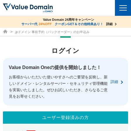
co.jpドメイン✕コアサーバーV2ビジネス応援キャンペーン
Value Domain 24周年キャンペーン
ドメイン
サーバー代
24%OFF
サーバー料金1年間無料
クーポンGET＆その他特典あり！
詳細
詳細
ドメイン取得ならバリュードメイン
.jpドメイン 事前予約（バックオーダー）のお申込み
ドメイントップ
レンタルサーバー
ログイン
ドメイン検索
サーバートップ
セキュリティ
ドメイン登録
コアサーバー
Value Domain Oneの提供を開始しました！
セキュリティトップ
サービス
ドメイン移管
お客様からいただいた使いやすさへのご要望を反映し、新
バリューサーバー
Value Domain ネットde診断
詳細
しいドメイン・レンタルサーバー・セキュリティ管理機能
サービストップ
facebook
x
ドメイン価格一覧
XREA
を実装いたしました。ぜひお試しいただき、さらなるご意
SSL証明書
見をお寄せください。
お得意様割引
ドメイン一括検索
お知らせ
サポート
Oneレンタルサーバー
サイトロック
おまかせスタート
.jpドメインオークション
マニュアル
ライブチャット
ユーザー登録済みの方
ポイント制度
gTLDオークション
NEW!
お問い合わせ