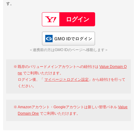
す。
以下でもログイン可能
Google
Yahoo!
以下でも登録可能
GMO ID
Amazon
Google
Yahoo!
GMO IDでログイン
※AmazonはValue Domain Oneのログイン画面へ遷移します
GMO ID
Amazon
＜連携前の方はGMO IDのページへ移動します＞
※AmazonはValue Domain Oneのアカウント作成画面へ遷移します
既存のバリュードメインアカウントへの紐付けは
Value Domain O
ne
でご利用いただけます。
ログイン後、「
マイページ > ログイン設定
」から紐付けを行って
ください。
Amazonアカウント・Googleアカウントは新しい管理パネル
Value
Domain One
でご利用いただけます。