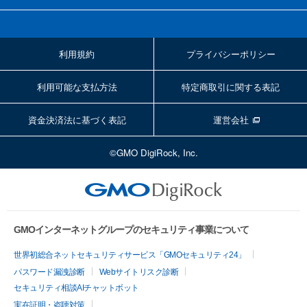
利用規約
プライバシーポリシー
利用可能な支払方法
特定商取引に関する表記
資金決済法に基づく表記
運営会社
©GMO DigiRock, Inc.
GMOインターネットグループのセキュリティ事業について
世界初総合ネットセキュリティサービス「GMOセキュリティ24」
パスワード漏洩診断
Webサイトリスク診断
セキュリティ相談AIチャットボット
実在証明・盗聴対策