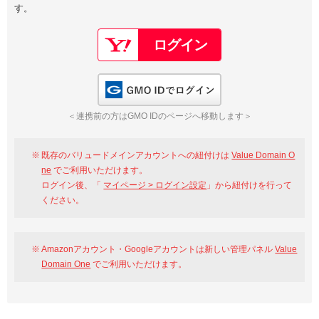
す。
以下でもログイン可能
Google
Yahoo!
以下でも登録可能
GMO ID
Amazon
Google
Yahoo!
GMO IDでログイン
※AmazonはValue Domain Oneのログイン画面へ遷移します
GMO ID
Amazon
＜連携前の方はGMO IDのページへ移動します＞
※AmazonはValue Domain Oneのアカウント作成画面へ遷移します
既存のバリュードメインアカウントへの紐付けは
Value Domain O
ne
でご利用いただけます。
ログイン後、「
マイページ > ログイン設定
」から紐付けを行って
ください。
Amazonアカウント・Googleアカウントは新しい管理パネル
Value
Domain One
でご利用いただけます。