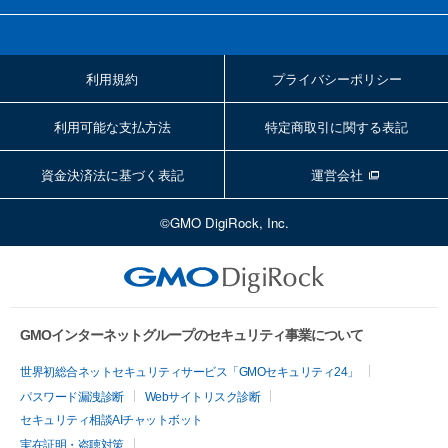
利用規約
プライバシーポリシー
利用可能な支払方法
特定商取引に関する表記
資金決済法に基づく表記
運営会社
©GMO DigiRock, Inc.
GMOインターネットグループのセキュリティ事業について
世界初総合ネットセキュリティサービス「GMOセキュリティ24」
パスワード漏洩診断
Webサイトリスク診断
セキュリティ相談AIチャットボット
実在証明・盗聴対策