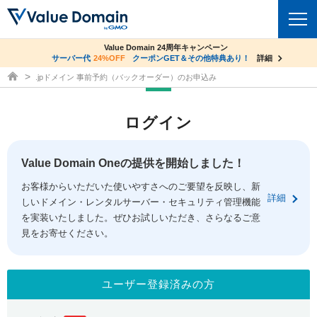
co.jpドメイン✕コアサーバーV2ビジネス応援キャンペーン
Value Domain 24周年キャンペーン
ドメイン
サーバー代
24%OFF
サーバー料金1年間無料
クーポンGET＆その他特典あり！
詳細
詳細
ドメイン取得ならバリュードメイン
.jpドメイン 事前予約（バックオーダー）のお申込み
ドメイントップ
レンタルサーバー
ログイン
ドメイン検索
サーバートップ
セキュリティ
ドメイン登録
コアサーバー
Value Domain Oneの提供を開始しました！
セキュリティトップ
サービス
ドメイン移管
お客様からいただいた使いやすさへのご要望を反映し、新
バリューサーバー
Value Domain ネットde診断
詳細
しいドメイン・レンタルサーバー・セキュリティ管理機能
サービストップ
facebook
x
ドメイン価格一覧
XREA
を実装いたしました。ぜひお試しいただき、さらなるご意
SSL証明書
見をお寄せください。
お得意様割引
ドメイン一括検索
お知らせ
サポート
Oneレンタルサーバー
サイトロック
おまかせスタート
.jpドメインオークション
マニュアル
ライブチャット
ユーザー登録済みの方
ポイント制度
gTLDオークション
NEW!
お問い合わせ