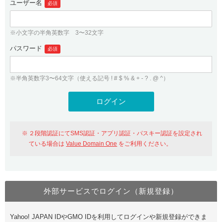
ユーザー名
必須
紹介制度
.jpドメインバックオーダー
ログイン
バリュードメインAPI
プレミアムドメイン
※小文字の半角英数字 3〜32文字
従来のバリュードメインをご利用希望の方
ユーザー登録
ドメイン・ホスティングOEM
パスワード
人気ドメインの種類
必須
従来のバリュードメインをご利用希望の方
ドメインコンシェルジュ
WHOIS検索
※半角英数字3〜64文字（使える記号 ! # $ % & + - ? . @ ^）
Value Domain Analyzer
Value Domainにログイン
Value AI Writer
外部サービスでの登録が一部未対応（Google等）
Value Domainユーザー登録
２段階認証にてSMS認証・アプリ認証・パスキー認証を設定され
外部サービスでの登録が一部未対応（Google等）
One レンタルサーバーを含む最新の機能を使う方
おすすめ
ている場合は
Value Domain One
をご利用ください。
One レンタルサーバーを含む最新の機能を使う方
おすすめ
外部サービスでログイン（新規登録）
Value Domain Oneにログイン
Yahoo! JAPAN IDやGMO IDを利用してログインや新規登録ができま
Value Domain Oneアカウント作成