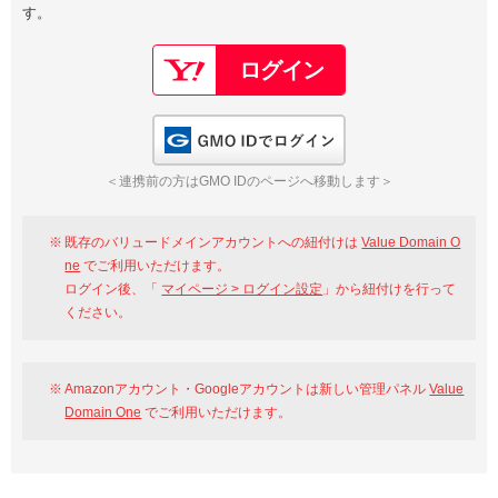
す。
以下でもログイン可能
Google
Yahoo!
以下でも登録可能
GMO ID
Amazon
Google
Yahoo!
GMO IDでログイン
※AmazonはValue Domain Oneのログイン画面へ遷移します
GMO ID
Amazon
＜連携前の方はGMO IDのページへ移動します＞
※AmazonはValue Domain Oneのアカウント作成画面へ遷移します
既存のバリュードメインアカウントへの紐付けは
Value Domain O
ne
でご利用いただけます。
ログイン後、「
マイページ > ログイン設定
」から紐付けを行って
ください。
Amazonアカウント・Googleアカウントは新しい管理パネル
Value
Domain One
でご利用いただけます。