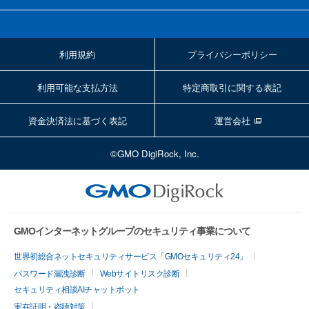
利用規約
プライバシーポリシー
利用可能な支払方法
特定商取引に関する表記
資金決済法に基づく表記
運営会社
©GMO DigiRock, Inc.
GMOインターネットグループのセキュリティ事業について
世界初総合ネットセキュリティサービス「GMOセキュリティ24」
パスワード漏洩診断
Webサイトリスク診断
セキュリティ相談AIチャットボット
実在証明・盗聴対策