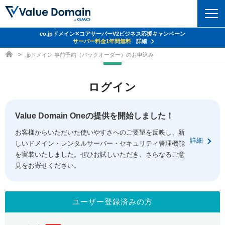
co.jpドメイン✕コアサーバーV2ビジネス応援キャンペーン
ドメイン
サーバー料金1年間無料
詳細
ドメイン取得ならバリュードメイン
.jpドメイン 事前予約（バックオーダー）のお申込み
ドメイントップ
レンタルサーバー
ログイン
ドメイン検索
サーバートップ
セキュリティ
ドメイン登録
コアサーバー
Value Domain Oneの提供を開始しました！
セキュリティトップ
サービス
ドメイン移管
お客様からいただいた使いやすさへのご要望を反映し、新
バリューサーバー
Value Domain ネットde診断
詳細
しいドメイン・レンタルサーバー・セキュリティ管理機能
サービストップ
facebook
x
ドメイン価格一覧
XREA
を実装いたしました。ぜひお試しいただき、さらなるご意
SSL証明書
見をお寄せください。
お得意様割引
ドメイン一括検索
お知らせ
サポート
Oneレンタルサーバー
サイトロック
おまかせスタート
.jpドメインオークション
マニュアル
ライブチャット
ユーザー登録済みの方
ポイント制度
gTLDオークション
NEW!
お問い合わせ