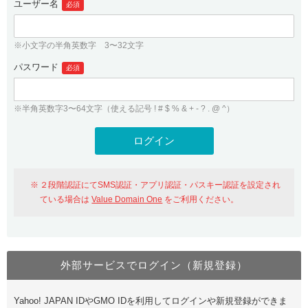
ユーザー名
必須
紹介制度
.jpドメインバックオーダー
ログイン
バリュードメインAPI
プレミアムドメイン
※小文字の半角英数字 3〜32文字
従来のバリュードメインをご利用希望の方
ユーザー登録
ドメイン・ホスティングOEM
パスワード
人気ドメインの種類
必須
従来のバリュードメインをご利用希望の方
ドメインコンシェルジュ
WHOIS検索
※半角英数字3〜64文字（使える記号 ! # $ % & + - ? . @ ^）
Value Domain Analyzer
Value Domainにログイン
Value AI Writer
外部サービスでの登録が一部未対応（Google等）
Value Domainユーザー登録
２段階認証にてSMS認証・アプリ認証・パスキー認証を設定され
外部サービスでの登録が一部未対応（Google等）
One レンタルサーバーを含む最新の機能を使う方
おすすめ
ている場合は
Value Domain One
をご利用ください。
One レンタルサーバーを含む最新の機能を使う方
おすすめ
外部サービスでログイン（新規登録）
Value Domain Oneにログイン
Yahoo! JAPAN IDやGMO IDを利用してログインや新規登録ができま
Value Domain Oneアカウント作成