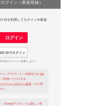
でログイン（新規登録）
DやGMO IDを利用してログインや新規
GMO IDでログイン
O IDのページへ移動します＞
メインアカウントへの紐付けは
Val
ご利用いただけます。
イページ > ログイン設定
」から紐
さい。
ント・Googleアカウントは新しい管