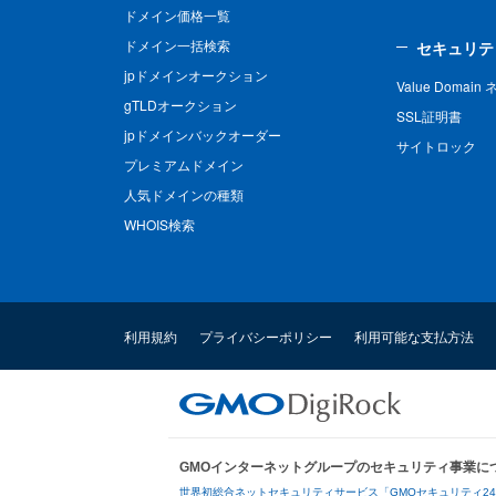
ドメイン価格一覧
ドメイン一括検索
セキュリテ
jpドメインオークション
Value Domai
gTLDオークション
SSL証明書
jpドメインバックオーダー
サイトロック
プレミアムドメイン
人気ドメインの種類
WHOIS検索
利用規約
プライバシーポリシー
利用可能な支払方法
GMOインターネットグループのセキュリティ事業に
世界初総合ネットセキュリティサービス「GMOセキュリティ2