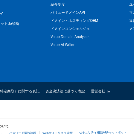
紹介制度
ユ
バリュードメインAPI
マ
ィ
ドメイン・ホスティングOEM
違
n ネットde診断
ドメインコンシェルジュ
メ
Value Domain Analyzer
Value AI Writer
特定商取引に関する表記
資金決済法に基づく表記
運営会社
ついて
セキュリティ相談AIチャットボット
4」
パスワード漏洩診断
Webサイトリスク診断