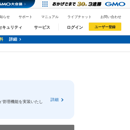
知らせ
サポート
マニュアル
ライブチャット
お問い合わせ
セキュリティ
サービス
ログイン
ユーザー登録
料
詳細
ドメイン移管
XREA
サイトロック
ポイント制度
ーを含む最新の機能を使う方
ーを含む最新の機能を使う方
.jpドメインオークション
ドメイン・ホスティングOEM
プレミアムドメイン
Value AI Writer
neアカウント作成
Oneにログイン
詳細
イン可能
録可能
ィ管理機能を実装いたし
GMO ID
GMO ID
Amazon
Amazon
n Oneのアカウント作成画面へ遷移します
main Oneのログイン画面へ遷移します