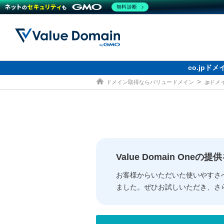
無料診断
co.jp
ドメイン取得ならバリュードメイン
.jpド
ドメイン
レンタルサーバー
セキュリティ
サービス
ドメイ
コアサ
Value
お得意
従来のバリュー
従来のバリュー
DOMAIN
RENTAL SERVER
SECURITY
SERVICE
ドメイ
One
紹介制
ドメイントップ
サーバートップ
セキュリティトップ
サービストップ
gTLD
ドメイ
Value 
Value
Value Domain One
外部サービスでの登録が一部未対
外部サービスでの登録が一部未対
人気ド
お客様からいただいた使いやすさ
ました。ぜひお試しいただき、さ