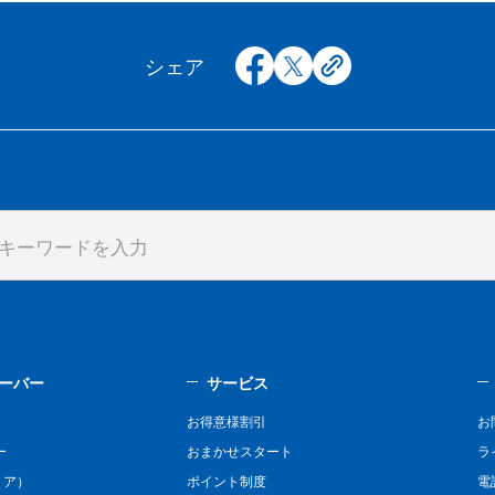
facebook
x
copy
シェア
ーバー
サービス
お得意様割引
お
ー
おまかせスタート
ラ
リア）
ポイント制度
電