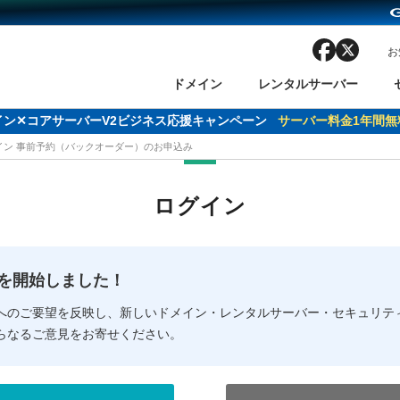
facebook
x
お
ドメイン
レンタルサーバー
ドメイン✕コアサーバーV2ビジネス応援キャンペーン
サーバー料金1年間無
メイン 事前予約（バックオーダー）のお申込み
ン検索
ーバー
 Domain ネットde診断
様割引
ドメイン登録
バリューサーバー
SSL証明書
おまかせスタート
ドメインをご利用希望の方
ドメインをご利用希望の方
One レンタルサーバ
One レンタルサーバ
おすすめ
おすすめ
ログイン
ン価格一覧
レンタルサーバー
度
ドメイン一括検索
バリュードメインAPI
オークション
ンコンシェルジュ
.jpドメインバックオーダー
Value Domain Analyzer
Domainユーザー登録
 Domainにログイン
Value Domain O
Value Domain 
NEW!
の提供を開始しました！
応（Google等）
応（Google等）
メインの種類
WHOIS検索
以下でもログ
以下でも登
へのご要望を反映し、新しいドメイン・レンタルサーバー・セキュリテ
らなるご意見をお寄せください。
Google
Google
Yahoo!
Yahoo!
※AmazonはValue Domai
※AmazonはValue Do