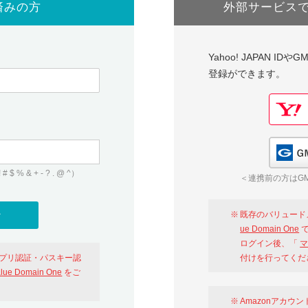
済みの方
外部サービス
Yahoo! JAPAN I
登録ができます。
 & + - ? . @ ^）
＜連携前の方はGM
既存のバリュード
ue Domain One
で
ログイン後、「
マ
アプリ認証・パスキー認
付けを行ってくだ
alue Domain One
をご
Amazonアカウ