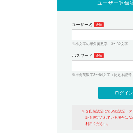
ユーザー登録
ユーザー名
必須
※小文字の半角英数字 3〜32文字
パスワード
必須
※半角英数字3〜64文字（使える記号 ! # $ %
２段階認証にてSMS認証・
証を設定されている場合は
V
利用ください。