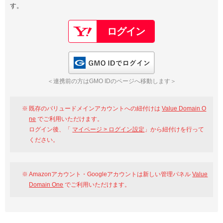
す。
以下でもログイン可能
Google
Yahoo!
以下でも登録可能
GMO ID
Amazon
Google
Yahoo!
GMO IDでログイン
※AmazonはValue Domain Oneのログイン画面へ遷移します
GMO ID
Amazon
＜連携前の方はGMO IDのページへ移動します＞
※AmazonはValue Domain Oneのアカウント作成画面へ遷移します
既存のバリュードメインアカウントへの紐付けは
Value Domain O
ne
でご利用いただけます。
ログイン後、「
マイページ > ログイン設定
」から紐付けを行って
ください。
Amazonアカウント・Googleアカウントは新しい管理パネル
Value
Domain One
でご利用いただけます。