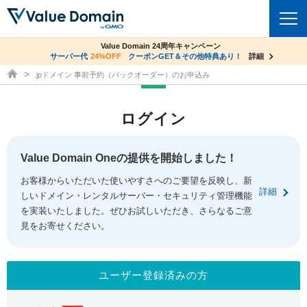
co.jpドメイン✕コアサーバーV2ビジネス応援キャンペーン
Value Domain 24周年キャンペーン
ドメイン
サーバー代
24%OFF
サーバー料金1年間無料
クーポンGET＆その他特典あり！
詳細
詳細
ドメイン取得ならバリュードメイン
.jpドメイン 事前予約（バックオーダー）のお申込み
ドメイントップ
レンタルサーバー
ログイン
ドメイン検索
サーバートップ
セキュリティ
ドメイン登録
コアサーバー
Value Domain Oneの提供を開始しました！
セキュリティトップ
サービス
ドメイン移管
お客様からいただいた使いやすさへのご要望を反映し、新
バリューサーバー
Value Domain ネットde診断
詳細
しいドメイン・レンタルサーバー・セキュリティ管理機能
サービストップ
facebook
x
ドメイン価格一覧
XREA
を実装いたしました。ぜひお試しいただき、さらなるご意
SSL証明書
見をお寄せください。
お得意様割引
ドメイン一括検索
お知らせ
サポート
Oneレンタルサーバー
サイトロック
おまかせスタート
.jpドメインオークション
マニュアル
ライブチャット
ユーザー登録済みの方
ポイント制度
gTLDオークション
NEW!
お問い合わせ