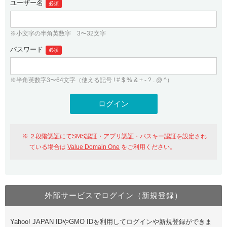
ユーザー名
必須
紹介制度
.jpドメインバックオーダー
ログイン
バリュードメインAPI
プレミアムドメイン
※小文字の半角英数字 3〜32文字
従来のバリュードメインをご利用希望の方
ユーザー登録
ドメイン・ホスティングOEM
パスワード
人気ドメインの種類
必須
従来のバリュードメインをご利用希望の方
ドメインコンシェルジュ
WHOIS検索
※半角英数字3〜64文字（使える記号 ! # $ % & + - ? . @ ^）
Value Domain Analyzer
Value Domainにログイン
Value AI Writer
外部サービスでの登録が一部未対応（Google等）
Value Domainユーザー登録
２段階認証にてSMS認証・アプリ認証・パスキー認証を設定され
外部サービスでの登録が一部未対応（Google等）
One レンタルサーバーを含む最新の機能を使う方
おすすめ
ている場合は
Value Domain One
をご利用ください。
One レンタルサーバーを含む最新の機能を使う方
おすすめ
外部サービスでログイン（新規登録）
Value Domain Oneにログイン
Yahoo! JAPAN IDやGMO IDを利用してログインや新規登録ができま
Value Domain Oneアカウント作成