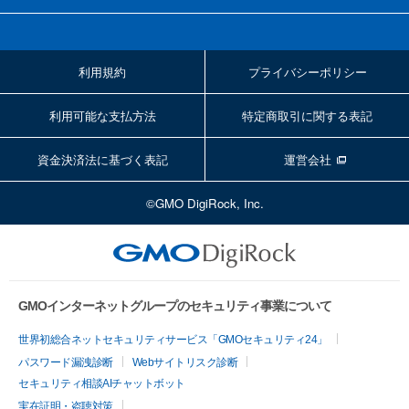
利用規約
プライバシーポリシー
利用可能な支払方法
特定商取引に関する表記
資金決済法に基づく表記
運営会社
©GMO DigiRock, Inc.
GMOインターネットグループのセキュリティ事業について
世界初総合ネットセキュリティサービス「GMOセキュリティ24」
パスワード漏洩診断
Webサイトリスク診断
セキュリティ相談AIチャットボット
実在証明・盗聴対策