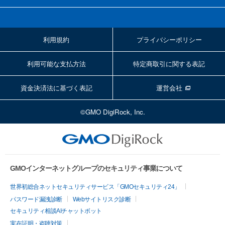
利用規約
プライバシーポリシー
利用可能な支払方法
特定商取引に関する表記
資金決済法に基づく表記
運営会社
©GMO DigiRock, Inc.
GMOインターネットグループのセキュリティ事業について
世界初総合ネットセキュリティサービス「GMOセキュリティ24」
パスワード漏洩診断
Webサイトリスク診断
セキュリティ相談AIチャットボット
実在証明・盗聴対策