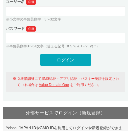
ユーザー名
必須
紹介制度
.jpドメインバックオーダー
ログイン
バリュードメインAPI
プレミアムドメイン
※小文字の半角英数字 3〜32文字
従来のバリュードメインをご利用希望の方
ユーザー登録
ドメイン・ホスティングOEM
パスワード
人気ドメインの種類
必須
従来のバリュードメインをご利用希望の方
ドメインコンシェルジュ
WHOIS検索
※半角英数字3〜64文字（使える記号 ! # $ % & + - ? . @ ^）
Value Domain Analyzer
Value Domainにログイン
Value AI Writer
外部サービスでの登録が一部未対応（Google等）
Value Domainユーザー登録
２段階認証にてSMS認証・アプリ認証・パスキー認証を設定され
外部サービスでの登録が一部未対応（Google等）
One レンタルサーバーを含む最新の機能を使う方
おすすめ
ている場合は
Value Domain One
をご利用ください。
One レンタルサーバーを含む最新の機能を使う方
おすすめ
外部サービスでログイン（新規登録）
Value Domain Oneにログイン
Yahoo! JAPAN IDやGMO IDを利用してログインや新規登録ができま
Value Domain Oneアカウント作成