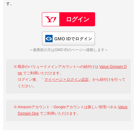
す。
以下でもログイン可能
Google
Yahoo!
以下でも登録可能
GMO ID
Amazon
Google
Yahoo!
GMO IDでログイン
※AmazonはValue Domain Oneのログイン画面へ遷移します
GMO ID
Amazon
＜連携前の方はGMO IDのページへ移動します＞
※AmazonはValue Domain Oneのアカウント作成画面へ遷移します
既存のバリュードメインアカウントへの紐付けは
Value Domain O
ne
でご利用いただけます。
ログイン後、「
マイページ > ログイン設定
」から紐付けを行って
ください。
Amazonアカウント・Googleアカウントは新しい管理パネル
Value
Domain One
でご利用いただけます。