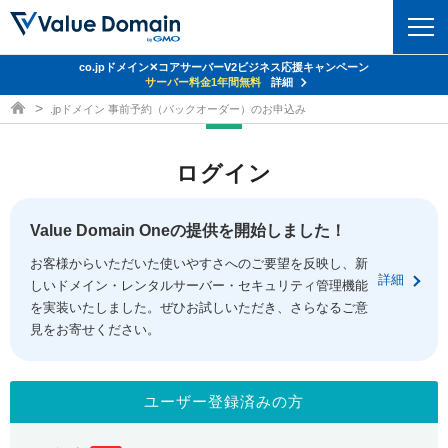
co.jpドメイン✕コアサーバーV2ビジネス応援キャンペーン
ドメイン
サーバー料金1年間無料
詳細
ドメイン取得ならバリュードメイン
.jpドメイン 事前予約（バックオーダー）のお申込み
ドメイントップ
レンタルサーバー
ログイン
ドメイン検索
サーバートップ
セキュリティ
ドメイン登録
コアサーバー
Value Domain Oneの提供を開始しました！
セキュリティトップ
サービス
ドメイン移管
お客様からいただいた使いやすさへのご要望を反映し、新
バリューサーバー
Value Domain ネットde診断
詳細
しいドメイン・レンタルサーバー・セキュリティ管理機能
サービストップ
facebook
x
ドメイン価格一覧
XREA
を実装いたしました。ぜひお試しいただき、さらなるご意
SSL証明書
見をお寄せください。
お得意様割引
ドメイン一括検索
お知らせ
サポート
Oneレンタルサーバー
サイトロック
おまかせスタート
.jpドメインオークション
マニュアル
ライブチャット
ユーザー登録済みの方
ポイント制度
gTLDオークション
NEW!
お問い合わせ