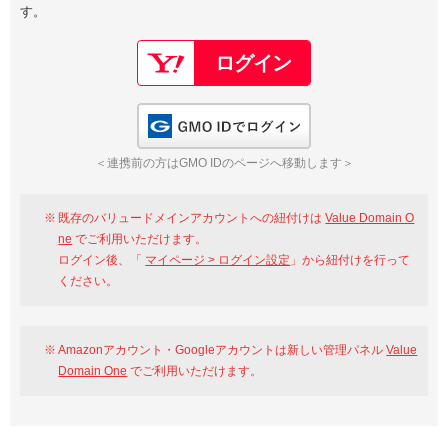
す。
以下でもログイン可能
Google
Yahoo!
以下でも登録可能
GMO ID
Amazon
Google
Yahoo!
GMO IDでログイン
※AmazonはValue Domain Oneのログイン画面へ遷移します
GMO ID
Amazon
＜連携前の方はGMO IDのページへ移動します＞
※AmazonはValue Domain Oneのアカウント作成画面へ遷移します
既存のバリュードメインアカウントへの紐付けは
Value Domain O
ne
でご利用いただけます。
ログイン後、「
マイページ > ログイン設定
」から紐付けを行って
ください。
Amazonアカウント・Googleアカウントは新しい管理パネル
Value
Domain One
でご利用いただけます。