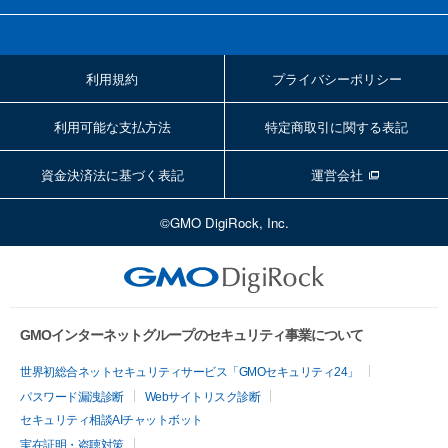
利用規約
プライバシーポリシー
利用可能な支払方法
特定商取引に関する表記
資金決済法に基づく表記
運営会社
©GMO DigiRock, Inc.
GMOインターネットグループのセキュリティ事業について
世界初総合ネットセキュリティサービス「GMOセキュリティ24」
パスワード漏洩診断
Webサイトリスク診断
セキュリティ相談AIチャットボット
実在証明・盗聴対策