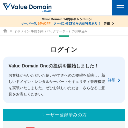
co.jpドメイン✕コアサーバーV2ビジネス応援キャンペーン
Value Domain 24周年キャンペーン
ドメイン
サーバー代
24%OFF
サーバー料金1年間無料
クーポンGET＆その他特典あり！
詳細
詳細
ドメイン取得ならバリュードメイン
.jpドメイン 事前予約（バックオーダー）のお申込み
ドメイントップ
レンタルサーバー
ログイン
ドメイン検索
サーバートップ
セキュリティ
ドメイン登録
コアサーバー
Value Domain Oneの提供を開始しました！
セキュリティトップ
サービス
ドメイン移管
お客様からいただいた使いやすさへのご要望を反映し、新
バリューサーバー
Value Domain ネットde診断
詳細
しいドメイン・レンタルサーバー・セキュリティ管理機能
サービストップ
facebook
x
ドメイン価格一覧
XREA
を実装いたしました。ぜひお試しいただき、さらなるご意
SSL証明書
見をお寄せください。
お得意様割引
ドメイン一括検索
お知らせ
サポート
Oneレンタルサーバー
サイトロック
おまかせスタート
.jpドメインオークション
マニュアル
ライブチャット
ユーザー登録済みの方
ポイント制度
gTLDオークション
NEW!
お問い合わせ