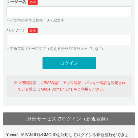
ユーザー名
必須
紹介制度
.jpドメインバックオーダー
ログイン
バリュードメインAPI
プレミアムドメイン
※小文字の半角英数字 3〜32文字
従来のバリュードメインをご利用希望の方
ユーザー登録
ドメイン・ホスティングOEM
パスワード
人気ドメインの種類
必須
従来のバリュードメインをご利用希望の方
ドメインコンシェルジュ
WHOIS検索
※半角英数字3〜64文字（使える記号 ! # $ % & + - ? . @ ^）
Value Domain Analyzer
Value Domainにログイン
Value AI Writer
外部サービスでの登録が一部未対応（Google等）
Value Domainユーザー登録
２段階認証にてSMS認証・アプリ認証・パスキー認証を設定され
外部サービスでの登録が一部未対応（Google等）
One レンタルサーバーを含む最新の機能を使う方
おすすめ
ている場合は
Value Domain One
をご利用ください。
One レンタルサーバーを含む最新の機能を使う方
おすすめ
外部サービスでログイン（新規登録）
Value Domain Oneにログイン
Yahoo! JAPAN IDやGMO IDを利用してログインや新規登録ができま
Value Domain Oneアカウント作成