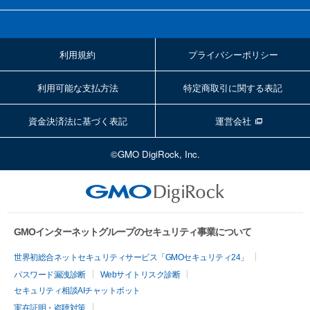
利用規約
プライバシーポリシー
利用可能な支払方法
特定商取引に関する表記
資金決済法に基づく表記
運営会社
©GMO DigiRock, Inc.
GMOインターネットグループのセキュリティ事業について
世界初総合ネットセキュリティサービス「GMOセキュリティ24」
パスワード漏洩診断
Webサイトリスク診断
セキュリティ相談AIチャットボット
実在証明・盗聴対策