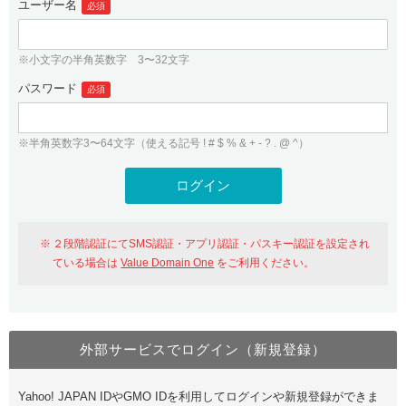
ユーザー名
必須
紹介制度
.jpドメインバックオーダー
ログイン
バリュードメインAPI
プレミアムドメイン
※小文字の半角英数字 3〜32文字
従来のバリュードメインをご利用希望の方
ユーザー登録
ドメイン・ホスティングOEM
パスワード
人気ドメインの種類
必須
従来のバリュードメインをご利用希望の方
ドメインコンシェルジュ
WHOIS検索
※半角英数字3〜64文字（使える記号 ! # $ % & + - ? . @ ^）
Value Domain Analyzer
Value Domainにログイン
Value AI Writer
外部サービスでの登録が一部未対応（Google等）
Value Domainユーザー登録
２段階認証にてSMS認証・アプリ認証・パスキー認証を設定され
外部サービスでの登録が一部未対応（Google等）
One レンタルサーバーを含む最新の機能を使う方
おすすめ
ている場合は
Value Domain One
をご利用ください。
One レンタルサーバーを含む最新の機能を使う方
おすすめ
外部サービスでログイン（新規登録）
Value Domain Oneにログイン
Yahoo! JAPAN IDやGMO IDを利用してログインや新規登録ができま
Value Domain Oneアカウント作成