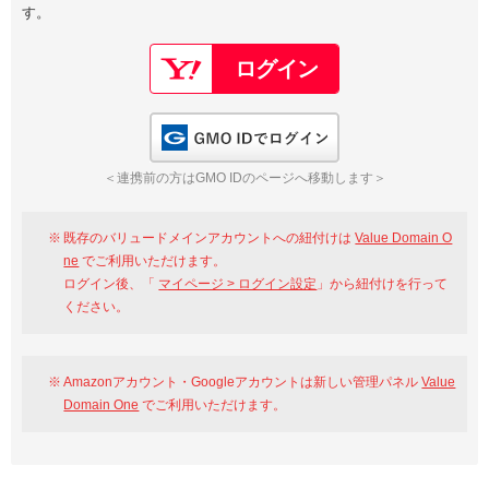
す。
以下でもログイン可能
Google
Yahoo!
以下でも登録可能
GMO ID
Amazon
Google
Yahoo!
GMO IDでログイン
※AmazonはValue Domain Oneのログイン画面へ遷移します
GMO ID
Amazon
＜連携前の方はGMO IDのページへ移動します＞
※AmazonはValue Domain Oneのアカウント作成画面へ遷移します
既存のバリュードメインアカウントへの紐付けは
Value Domain O
ne
でご利用いただけます。
ログイン後、「
マイページ > ログイン設定
」から紐付けを行って
ください。
Amazonアカウント・Googleアカウントは新しい管理パネル
Value
Domain One
でご利用いただけます。