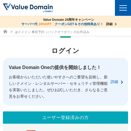
co.jpドメイン✕コアサーバーV2ビジネス応援キャンペーン
Value Domain 24周年キャンペーン
ドメイン
サーバー代
24%OFF
サーバー料金1年間無料
クーポンGET＆その他特典あり！
詳細
詳細
ドメイン取得ならバリュードメイン
.jpドメイン 事前予約（バックオーダー）のお申込み
ドメイントップ
レンタルサーバー
ログイン
ドメイン検索
サーバートップ
セキュリティ
ドメイン登録
コアサーバー
Value Domain Oneの提供を開始しました！
セキュリティトップ
サービス
ドメイン移管
お客様からいただいた使いやすさへのご要望を反映し、新
バリューサーバー
Value Domain ネットde診断
詳細
しいドメイン・レンタルサーバー・セキュリティ管理機能
サービストップ
facebook
x
ドメイン価格一覧
XREA
を実装いたしました。ぜひお試しいただき、さらなるご意
SSL証明書
見をお寄せください。
お得意様割引
ドメイン一括検索
お知らせ
サポート
Oneレンタルサーバー
サイトロック
おまかせスタート
.jpドメインオークション
マニュアル
ライブチャット
ユーザー登録済みの方
ポイント制度
gTLDオークション
NEW!
お問い合わせ