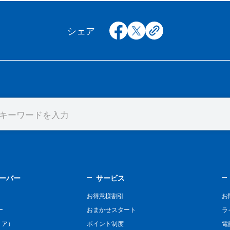
facebook
x
copy
シェア
ーバー
サービス
お得意様割引
お
ー
おまかせスタート
ラ
リア）
ポイント制度
電