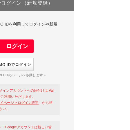
でログイン（新規登録）
DやGMO IDを利用してログインや新規
GMO IDでログイン
O IDのページへ移動します＞
メインアカウントへの紐付けは
Val
ご利用いただけます。
イページ > ログイン設定
」から紐
さい。
ント・Googleアカウントは新しい管