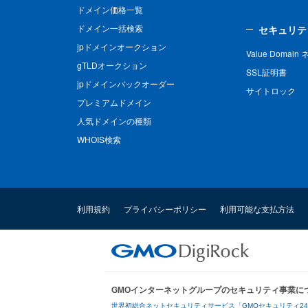
ドメイン価格一覧
ドメイン一括検索
セキュリテ
jpドメインオークション
Value Domai
gTLDオークション
SSL証明書
jpドメインバックオーダー
サイトロック
プレミアムドメイン
人気ドメインの種類
WHOIS検索
利用規約
プライバシーポリシー
利用可能な支払方法
GMOインターネットグループのセキュリティ事業に
世界初総合ネットセキュリティサービス「GMOセキュリティ2