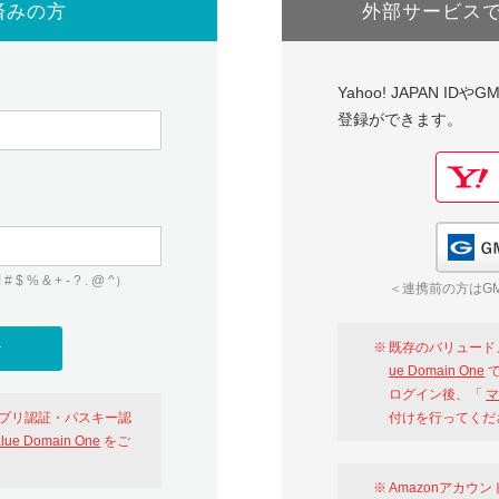
済みの方
外部サービス
Yahoo! JAPAN I
登録ができます。
 & + - ? . @ ^）
＜連携前の方はGM
既存のバリュード
ue Domain One
で
ログイン後、「
マ
アプリ認証・パスキー認
付けを行ってくだ
alue Domain One
をご
Amazonアカウ