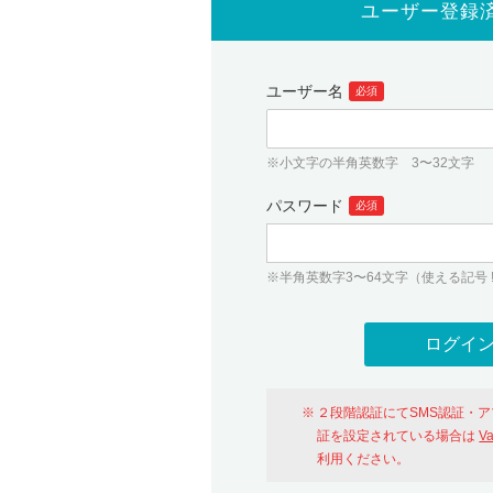
ユーザー登録
ユーザー名
必須
※小文字の半角英数字 3〜32文字
パスワード
必須
※半角英数字3〜64文字（使える記号 ! # $ %
２段階認証にてSMS認証・
証を設定されている場合は
V
利用ください。