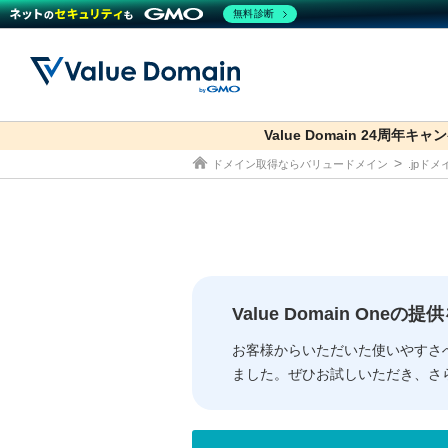
無料診断
Value Domain 24周年キャ
co.jp
ドメイン取得ならバリュードメイン
.jpド
ドメイン
レンタルサーバー
セキュリティ
サービス
ドメイ
コアサ
Value
お得意
従来のバリュー
従来のバリュー
DOMAIN
RENTAL SERVER
SECURITY
SERVICE
ドメイ
One
紹介制
ドメイントップ
サーバートップ
セキュリティトップ
サービストップ
gTLD
ドメイ
Value 
Value
Value Domain One
外部サービスでの登録が一部未対
外部サービスでの登録が一部未対
人気ド
お客様からいただいた使いやすさ
ました。ぜひお試しいただき、さ