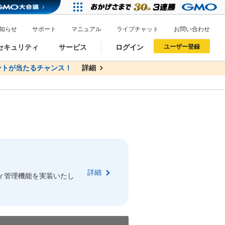
知らせ
サポート
マニュアル
ライブチャット
お問い合わせ
セキュリティ
サービス
ログイン
ユーザー登録
トが当たるチャンス！
無料
詳細
詳細
ドメイン移管
XREA
サイトロック
ポイント制度
ーを含む最新の機能を使う方
ーを含む最新の機能を使う方
.jpドメインオークション
ドメイン・ホスティングOEM
プレミアムドメイン
Value AI Writer
neアカウント作成
Oneにログイン
詳細
イン可能
録可能
ィ管理機能を実装いたし
GMO ID
GMO ID
Amazon
Amazon
n Oneのアカウント作成画面へ遷移します
main Oneのログイン画面へ遷移します