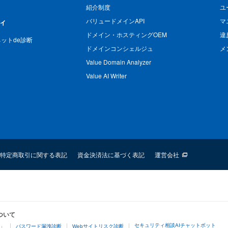
紹介制度
ユ
バリュードメインAPI
マ
ィ
ドメイン・ホスティングOEM
違
n ネットde診断
ドメインコンシェルジュ
メ
Value Domain Analyzer
Value AI Writer
特定商取引に関する表記
資金決済法に基づく表記
運営会社
ついて
セキュリティ相談AIチャットボット
4」
パスワード漏洩診断
Webサイトリスク診断