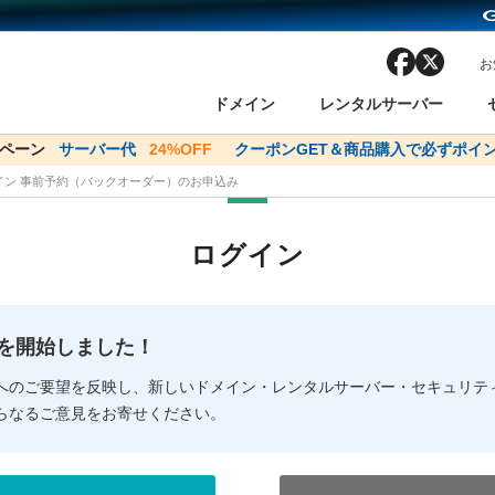
facebook
x
お
ドメイン
レンタルサーバー
ンペーン
ドメイン✕コアサーバーV2ビジネス応援キャンペーン
サーバー代
24%OFF
クーポンGET＆商品購入で必ずポイン
サーバー料金1年間
メイン 事前予約（バックオーダー）のお申込み
ン検索
ーバー
 Domain ネットde診断
様割引
ドメイン登録
バリューサーバー
SSL証明書
おまかせスタート
ドメインをご利用希望の方
ドメインをご利用希望の方
One レンタルサーバ
One レンタルサーバ
おすすめ
おすすめ
ログイン
ン価格一覧
レンタルサーバー
度
ドメイン一括検索
バリュードメインAPI
オークション
ンコンシェルジュ
.jpドメインバックオーダー
Value Domain Analyzer
Domainユーザー登録
 Domainにログイン
Value Domain O
Value Domain 
NEW!
の提供を開始しました！
応（Google等）
応（Google等）
メインの種類
WHOIS検索
以下でもログ
以下でも登
へのご要望を反映し、新しいドメイン・レンタルサーバー・セキュリテ
らなるご意見をお寄せください。
Google
Google
Yahoo!
Yahoo!
※AmazonはValue Domai
※AmazonはValue Do