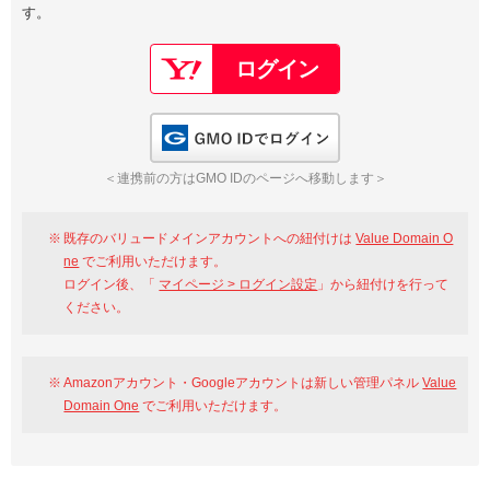
す。
以下でもログイン可能
Google
Yahoo!
以下でも登録可能
GMO ID
Amazon
Google
Yahoo!
GMO IDでログイン
※AmazonはValue Domain Oneのログイン画面へ遷移します
GMO ID
Amazon
＜連携前の方はGMO IDのページへ移動します＞
※AmazonはValue Domain Oneのアカウント作成画面へ遷移します
既存のバリュードメインアカウントへの紐付けは
Value Domain O
ne
でご利用いただけます。
ログイン後、「
マイページ > ログイン設定
」から紐付けを行って
ください。
Amazonアカウント・Googleアカウントは新しい管理パネル
Value
Domain One
でご利用いただけます。