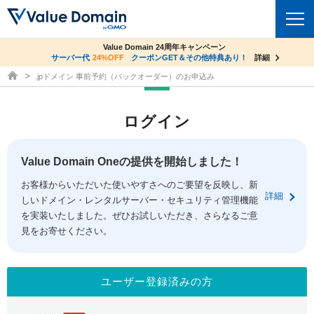
co.jpドメイン✕コアサーバーV2ビジネス応援キャンペーン
Value Domain 24周年キャンペーン
ドメイン
サーバー代
24%OFF
サーバー料金1年間無料
クーポンGET＆その他特典あり！
詳細
詳細
ドメイン取得ならバリュードメイン
.jpドメイン 事前予約（バックオーダー）のお申込み
ドメイントップ
レンタルサーバー
ログイン
ドメイン検索
サーバートップ
セキュリティ
ドメイン登録
コアサーバー
Value Domain Oneの提供を開始しました！
セキュリティトップ
サービス
ドメイン移管
お客様からいただいた使いやすさへのご要望を反映し、新
バリューサーバー
Value Domain ネットde診断
詳細
しいドメイン・レンタルサーバー・セキュリティ管理機能
サービストップ
facebook
x
ドメイン価格一覧
XREA
を実装いたしました。ぜひお試しいただき、さらなるご意
SSL証明書
見をお寄せください。
お得意様割引
ドメイン一括検索
お知らせ
サポート
Oneレンタルサーバー
サイトロック
おまかせスタート
.jpドメインオークション
マニュアル
ライブチャット
ユーザー登録済みの方
ポイント制度
gTLDオークション
NEW!
お問い合わせ