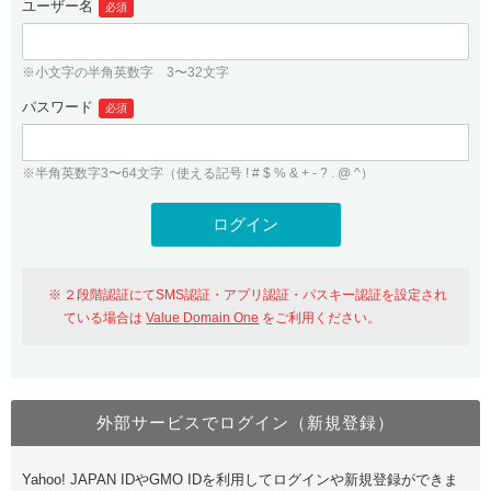
ユーザー名
必須
紹介制度
.jpドメインバックオーダー
ログイン
バリュードメインAPI
プレミアムドメイン
※小文字の半角英数字 3〜32文字
従来のバリュードメインをご利用希望の方
ユーザー登録
ドメイン・ホスティングOEM
パスワード
人気ドメインの種類
必須
従来のバリュードメインをご利用希望の方
ドメインコンシェルジュ
WHOIS検索
※半角英数字3〜64文字（使える記号 ! # $ % & + - ? . @ ^）
Value Domain Analyzer
Value Domainにログイン
Value AI Writer
外部サービスでの登録が一部未対応（Google等）
Value Domainユーザー登録
２段階認証にてSMS認証・アプリ認証・パスキー認証を設定され
外部サービスでの登録が一部未対応（Google等）
One レンタルサーバーを含む最新の機能を使う方
おすすめ
ている場合は
Value Domain One
をご利用ください。
One レンタルサーバーを含む最新の機能を使う方
おすすめ
外部サービスでログイン（新規登録）
Value Domain Oneにログイン
Yahoo! JAPAN IDやGMO IDを利用してログインや新規登録ができま
Value Domain Oneアカウント作成