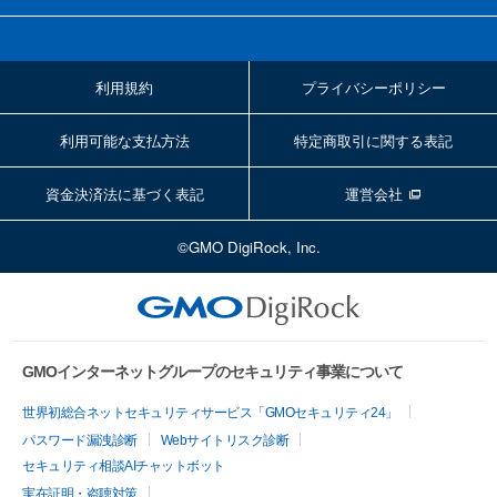
利用規約
プライバシーポリシー
利用可能な支払方法
特定商取引に関する表記
資金決済法に基づく表記
運営会社
©GMO DigiRock, Inc.
GMOインターネットグループのセキュリティ事業について
世界初総合ネットセキュリティサービス「GMOセキュリティ24」
パスワード漏洩診断
Webサイトリスク診断
セキュリティ相談AIチャットボット
実在証明・盗聴対策