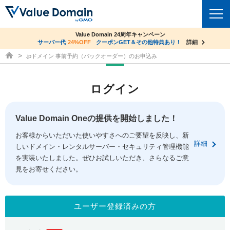
co.jpドメイン✕コアサーバーV2ビジネス応援キャンペーン
Value Domain 24周年キャンペーン
ドメイン
サーバー代
24%OFF
サーバー料金1年間無料
クーポンGET＆その他特典あり！
詳細
詳細
ドメイン取得ならバリュードメイン
.jpドメイン 事前予約（バックオーダー）のお申込み
ドメイントップ
レンタルサーバー
ログイン
ドメイン検索
サーバートップ
セキュリティ
ドメイン登録
コアサーバー
Value Domain Oneの提供を開始しました！
セキュリティトップ
サービス
ドメイン移管
お客様からいただいた使いやすさへのご要望を反映し、新
バリューサーバー
Value Domain ネットde診断
詳細
しいドメイン・レンタルサーバー・セキュリティ管理機能
サービストップ
facebook
x
ドメイン価格一覧
XREA
を実装いたしました。ぜひお試しいただき、さらなるご意
SSL証明書
見をお寄せください。
お得意様割引
ドメイン一括検索
お知らせ
サポート
Oneレンタルサーバー
サイトロック
おまかせスタート
.jpドメインオークション
マニュアル
ライブチャット
ユーザー登録済みの方
ポイント制度
gTLDオークション
NEW!
お問い合わせ