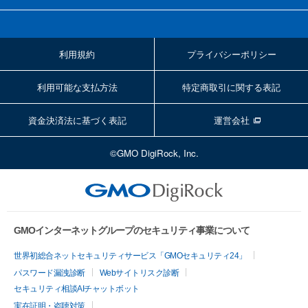
利用規約
プライバシーポリシー
利用可能な支払方法
特定商取引に関する表記
資金決済法に基づく表記
運営会社
©GMO DigiRock, Inc.
GMOインターネットグループのセキュリティ事業について
世界初総合ネットセキュリティサービス「GMOセキュリティ24」
パスワード漏洩診断
Webサイトリスク診断
セキュリティ相談AIチャットボット
実在証明・盗聴対策