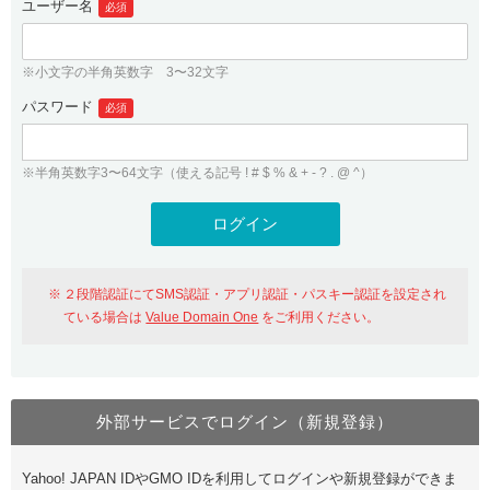
ユーザー名
必須
紹介制度
.jpドメインバックオーダー
ログイン
バリュードメインAPI
プレミアムドメイン
※小文字の半角英数字 3〜32文字
従来のバリュードメインをご利用希望の方
ユーザー登録
ドメイン・ホスティングOEM
パスワード
人気ドメインの種類
必須
従来のバリュードメインをご利用希望の方
ドメインコンシェルジュ
WHOIS検索
※半角英数字3〜64文字（使える記号 ! # $ % & + - ? . @ ^）
Value Domain Analyzer
Value Domainにログイン
Value AI Writer
外部サービスでの登録が一部未対応（Google等）
Value Domainユーザー登録
２段階認証にてSMS認証・アプリ認証・パスキー認証を設定され
外部サービスでの登録が一部未対応（Google等）
One レンタルサーバーを含む最新の機能を使う方
おすすめ
ている場合は
Value Domain One
をご利用ください。
One レンタルサーバーを含む最新の機能を使う方
おすすめ
外部サービスでログイン（新規登録）
Value Domain Oneにログイン
Yahoo! JAPAN IDやGMO IDを利用してログインや新規登録ができま
Value Domain Oneアカウント作成