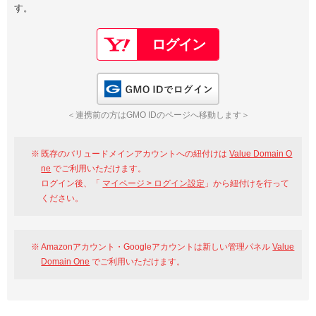
す。
以下でもログイン可能
Google
Yahoo!
以下でも登録可能
GMO ID
Amazon
Google
Yahoo!
GMO IDでログイン
※AmazonはValue Domain Oneのログイン画面へ遷移します
GMO ID
Amazon
＜連携前の方はGMO IDのページへ移動します＞
※AmazonはValue Domain Oneのアカウント作成画面へ遷移します
既存のバリュードメインアカウントへの紐付けは
Value Domain O
ne
でご利用いただけます。
ログイン後、「
マイページ > ログイン設定
」から紐付けを行って
ください。
Amazonアカウント・Googleアカウントは新しい管理パネル
Value
Domain One
でご利用いただけます。