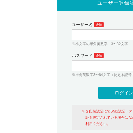
ユーザー登録
ユーザー名
必須
※小文字の半角英数字 3〜32文字
パスワード
必須
※半角英数字3〜64文字（使える記号 ! # $ %
２段階認証にてSMS認証・
証を設定されている場合は
V
利用ください。