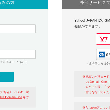
済みの方
外部サービス
Yahoo! JAPAN I
登録ができます。
 & + - ? . @ ^）
＜連携前の方はGM
既存のバリュード
ue Domain One
で
ログイン後、「
マ
アプリ認証・パスキー認
付けを行ってくだ
alue Domain One
をご
Amazonアカウ