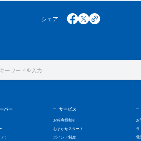
facebook
x
copy
シェア
ーバー
サービス
お得意様割引
お
ー
おまかせスタート
ラ
リア）
ポイント制度
電