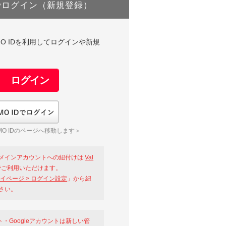
でログイン（新規登録）
DやGMO IDを利用してログインや新規
GMO IDでログイン
O IDのページへ移動します＞
メインアカウントへの紐付けは
Val
ご利用いただけます。
イページ > ログイン設定
」から紐
さい。
ント・Googleアカウントは新しい管