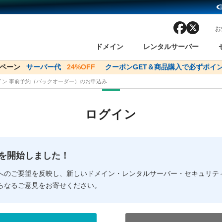
facebook
x
お
ドメイン
レンタルサーバー
ンペーン
ドメイン✕コアサーバーV2ビジネス応援キャンペーン
サーバー代
24%OFF
クーポンGET＆商品購入で必ずポイン
サーバー料金1年間
メイン 事前予約（バックオーダー）のお申込み
ン検索
ーバー
 Domain ネットde診断
様割引
ドメイン登録
バリューサーバー
SSL証明書
おまかせスタート
ドメインをご利用希望の方
ドメインをご利用希望の方
One レンタルサーバ
One レンタルサーバ
おすすめ
おすすめ
ログイン
ン価格一覧
レンタルサーバー
度
ドメイン一括検索
バリュードメインAPI
オークション
ンコンシェルジュ
.jpドメインバックオーダー
Value Domain Analyzer
Domainユーザー登録
 Domainにログイン
Value Domain O
Value Domain 
NEW!
の提供を開始しました！
応（Google等）
応（Google等）
メインの種類
WHOIS検索
以下でもログ
以下でも登
へのご要望を反映し、新しいドメイン・レンタルサーバー・セキュリテ
らなるご意見をお寄せください。
Google
Google
Yahoo!
Yahoo!
※AmazonはValue Domai
※AmazonはValue Do