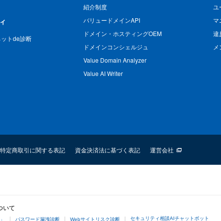
紹介制度
ユ
バリュードメインAPI
マ
ィ
ドメイン・ホスティングOEM
違
n ネットde診断
ドメインコンシェルジュ
メ
Value Domain Analyzer
Value AI Writer
特定商取引に関する表記
資金決済法に基づく表記
運営会社
ついて
セキュリティ相談AIチャットボット
4」
パスワード漏洩診断
Webサイトリスク診断