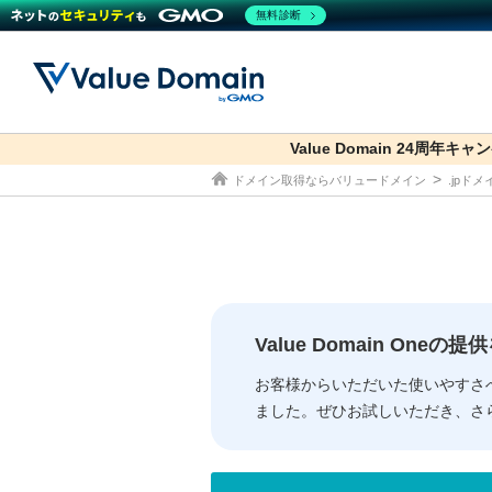
無料診断
Value Domain 24周年キャ
co.jp
ドメイン取得ならバリュードメイン
.jpド
ドメイン
レンタルサーバー
セキュリティ
サービス
ドメイ
コアサ
Value
お得意
従来のバリュー
従来のバリュー
DOMAIN
RENTAL SERVER
SECURITY
SERVICE
ドメイ
One
紹介制
ドメイントップ
サーバートップ
セキュリティトップ
サービストップ
gTLD
ドメイ
Value 
Value
Value Domain One
外部サービスでの登録が一部未対
外部サービスでの登録が一部未対
人気ド
お客様からいただいた使いやすさ
ました。ぜひお試しいただき、さ