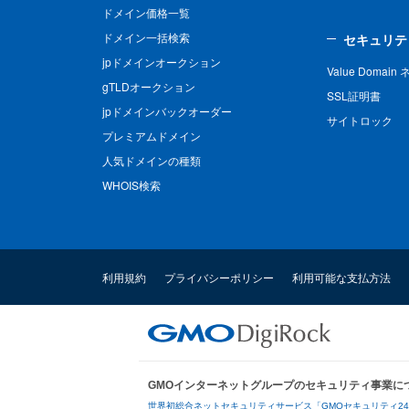
ドメイン価格一覧
ドメイン一括検索
セキュリテ
jpドメインオークション
Value Domai
gTLDオークション
SSL証明書
jpドメインバックオーダー
サイトロック
プレミアムドメイン
人気ドメインの種類
WHOIS検索
利用規約
プライバシーポリシー
利用可能な支払方法
GMOインターネットグループのセキュリティ事業に
世界初総合ネットセキュリティサービス「GMOセキュリティ2