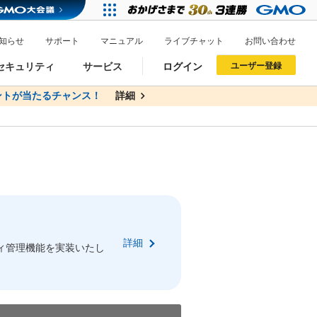
知らせ
サポート
マニュアル
ライブチャット
お問い合わせ
セキュリティ
サービス
ログイン
ユーザー登録
トが当たるチャンス！
無料
詳細
詳細
ドメイン移管
XREA
サイトロック
ポイント制度
ーを含む最新の機能を使う方
ーを含む最新の機能を使う方
.jpドメインオークション
ドメイン・ホスティングOEM
プレミアムドメイン
Value AI Writer
neアカウント作成
Oneにログイン
詳細
イン可能
録可能
ィ管理機能を実装いたし
GMO ID
GMO ID
Amazon
Amazon
n Oneのアカウント作成画面へ遷移します
main Oneのログイン画面へ遷移します