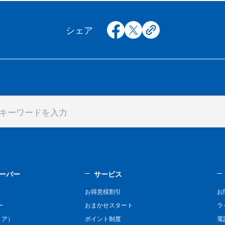
facebook
x
copy
シェア
ーバー
サービス
お得意様割引
お
ー
おまかせスタート
ラ
リア）
ポイント制度
電