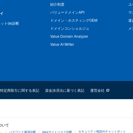
紹介制度
ユ
バリュードメインAPI
マ
ィ
ドメイン・ホスティングOEM
違
n ネットde診断
ドメインコンシェルジュ
メ
Value Domain Analyzer
Value AI Writer
特定商取引に関する表記
資金決済法に基づく表記
運営会社
ついて
セキュリティ相談AIチャットボット
4」
パスワード漏洩診断
Webサイトリスク診断