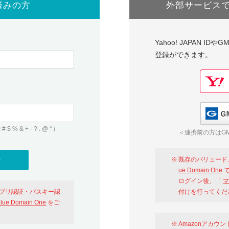
済みの方
外部サービス
Yahoo! JAPAN I
登録ができます。
 & + - ? . @ ^）
＜連携前の方はGM
既存のバリュード
ue Domain One
で
ログイン後、「
マ
アプリ認証・パスキー認
付けを行ってくだ
alue Domain One
をご
Amazonアカウ