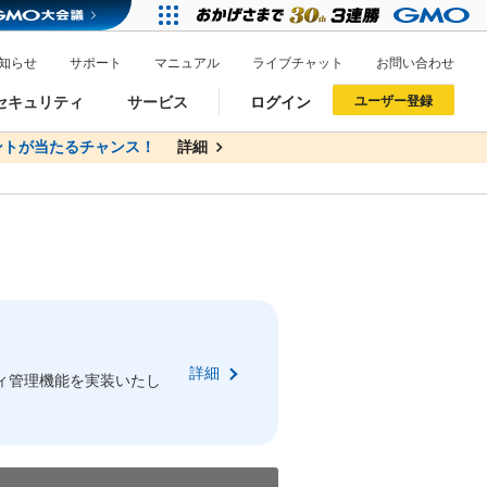
知らせ
サポート
マニュアル
ライブチャット
お問い合わせ
セキュリティ
サービス
ログイン
ユーザー登録
トが当たるチャンス！
無料
詳細
詳細
ドメイン移管
XREA
サイトロック
ポイント制度
ーを含む最新の機能を使う方
ーを含む最新の機能を使う方
.jpドメインオークション
ドメイン・ホスティングOEM
プレミアムドメイン
Value AI Writer
neアカウント作成
Oneにログイン
詳細
イン可能
録可能
ィ管理機能を実装いたし
GMO ID
GMO ID
Amazon
Amazon
n Oneのアカウント作成画面へ遷移します
main Oneのログイン画面へ遷移します