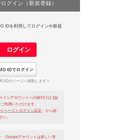
でログイン（新規登録）
DやGMO IDを利用してログインや新規
GMO IDでログイン
O IDのページへ移動します＞
メインアカウントへの紐付けは
Val
ご利用いただけます。
イページ > ログイン設定
」から紐
さい。
ント・Googleアカウントは新しい管