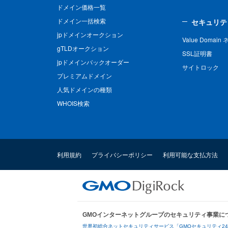
ドメイン価格一覧
ドメイン一括検索
セキュリテ
jpドメインオークション
Value Domai
gTLDオークション
SSL証明書
jpドメインバックオーダー
サイトロック
プレミアムドメイン
人気ドメインの種類
WHOIS検索
利用規約
プライバシーポリシー
利用可能な支払方法
GMOインターネットグループのセキュリティ事業に
世界初総合ネットセキュリティサービス「GMOセキュリティ2