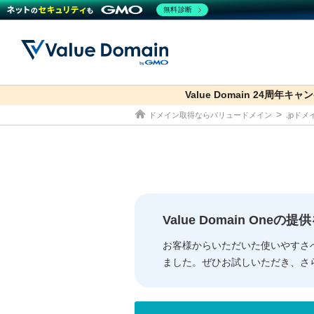
無料診断
Value Domain 24周年キャ
co.jp
ドメイン取得ならバリュードメイン
.jpド
ドメイン
レンタルサーバー
セキュリティ
サービス
ドメイ
コアサ
Value
お得意
従来のバリュー
従来のバリュー
DOMAIN
RENTAL SERVER
SECURITY
SERVICE
ドメイ
One
紹介制
ドメイントップ
サーバートップ
セキュリティトップ
サービストップ
gTLD
ドメイ
Value 
Value
Value Domain One
外部サービスでの登録が一部未対
外部サービスでの登録が一部未対
人気ド
お客様からいただいた使いやすさ
ました。ぜひお試しいただき、さ