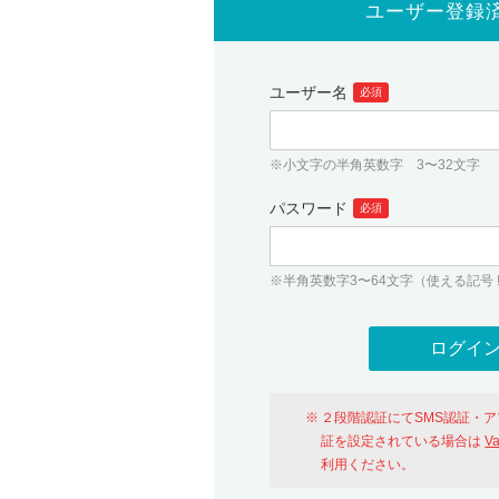
ユーザー登録
ユーザー名
必須
※小文字の半角英数字 3〜32文字
パスワード
必須
※半角英数字3〜64文字（使える記号 ! # $ %
２段階認証にてSMS認証・
証を設定されている場合は
V
利用ください。