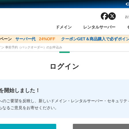
facebook
x
お
ドメイン
レンタルサーバー
ンペーン
ドメイン✕コアサーバーV2ビジネス応援キャンペーン
サーバー代
24%OFF
クーポンGET＆商品購入で必ずポイン
サーバー料金1年間
メイン 事前予約（バックオーダー）のお申込み
ン検索
ーバー
 Domain ネットde診断
様割引
ドメイン登録
バリューサーバー
SSL証明書
おまかせスタート
ドメインをご利用希望の方
ドメインをご利用希望の方
One レンタルサーバ
One レンタルサーバ
おすすめ
おすすめ
ログイン
ン価格一覧
レンタルサーバー
度
ドメイン一括検索
バリュードメインAPI
オークション
ンコンシェルジュ
.jpドメインバックオーダー
Value Domain Analyzer
Domainユーザー登録
 Domainにログイン
Value Domain O
Value Domain 
NEW!
の提供を開始しました！
応（Google等）
応（Google等）
メインの種類
WHOIS検索
以下でもログ
以下でも登
へのご要望を反映し、新しいドメイン・レンタルサーバー・セキュリテ
らなるご意見をお寄せください。
Google
Google
Yahoo!
Yahoo!
※AmazonはValue Domai
※AmazonはValue Do