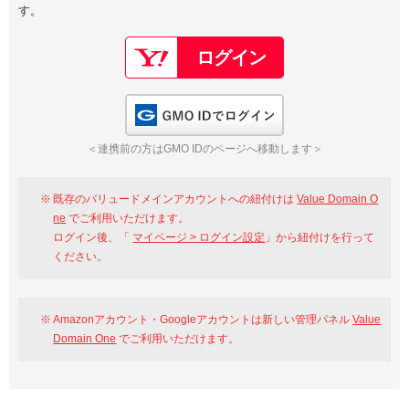
す。
以下でもログイン可能
Google
Yahoo!
以下でも登録可能
GMO ID
Amazon
Google
Yahoo!
GMO IDでログイン
※AmazonはValue Domain Oneのログイン画面へ遷移します
GMO ID
Amazon
＜連携前の方はGMO IDのページへ移動します＞
※AmazonはValue Domain Oneのアカウント作成画面へ遷移します
既存のバリュードメインアカウントへの紐付けは
Value Domain O
ne
でご利用いただけます。
ログイン後、「
マイページ > ログイン設定
」から紐付けを行って
ください。
Amazonアカウント・Googleアカウントは新しい管理パネル
Value
Domain One
でご利用いただけます。