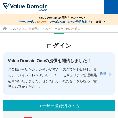
co.jpドメイン✕コアサーバーV2ビジネス応援キャンペーン
Value Domain 24周年キャンペーン
ドメイン
サーバー代
24%OFF
サーバー料金1年間無料
クーポンGET＆その他特典あり！
詳細
詳細
ドメイン取得ならバリュードメイン
.jpドメイン 事前予約（バックオーダー）のお申込み
ドメイントップ
レンタルサーバー
ログイン
ドメイン検索
サーバートップ
セキュリティ
ドメイン登録
コアサーバー
Value Domain Oneの提供を開始しました！
セキュリティトップ
サービス
ドメイン移管
お客様からいただいた使いやすさへのご要望を反映し、新
バリューサーバー
Value Domain ネットde診断
詳細
しいドメイン・レンタルサーバー・セキュリティ管理機能
サービストップ
facebook
x
ドメイン価格一覧
XREA
を実装いたしました。ぜひお試しいただき、さらなるご意
SSL証明書
見をお寄せください。
お得意様割引
ドメイン一括検索
お知らせ
サポート
Oneレンタルサーバー
サイトロック
おまかせスタート
.jpドメインオークション
マニュアル
ライブチャット
ユーザー登録済みの方
ポイント制度
gTLDオークション
NEW!
お問い合わせ