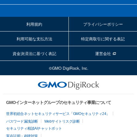
利用規約
プライバシーポリシー
利用可能な支払方法
特定商取引に関する表記
資金決済法に基づく表記
運営会社
©GMO DigiRock, Inc.
GMOインターネットグループのセキュリティ事業について
世界初総合ネットセキュリティサービス「GMOセキュリティ24」
パスワード漏洩診断
Webサイトリスク診断
セキュリティ相談AIチャットボット
実在証明・盗聴対策