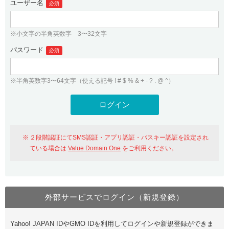
ユーザー名
必須
紹介制度
.jpドメインバックオーダー
ログイン
バリュードメインAPI
プレミアムドメイン
※小文字の半角英数字 3〜32文字
従来のバリュードメインをご利用希望の方
ユーザー登録
ドメイン・ホスティングOEM
パスワード
人気ドメインの種類
必須
従来のバリュードメインをご利用希望の方
ドメインコンシェルジュ
WHOIS検索
※半角英数字3〜64文字（使える記号 ! # $ % & + - ? . @ ^）
Value Domain Analyzer
Value Domainにログイン
Value AI Writer
外部サービスでの登録が一部未対応（Google等）
Value Domainユーザー登録
２段階認証にてSMS認証・アプリ認証・パスキー認証を設定され
外部サービスでの登録が一部未対応（Google等）
One レンタルサーバーを含む最新の機能を使う方
おすすめ
ている場合は
Value Domain One
をご利用ください。
One レンタルサーバーを含む最新の機能を使う方
おすすめ
外部サービスでログイン（新規登録）
Value Domain Oneにログイン
Yahoo! JAPAN IDやGMO IDを利用してログインや新規登録ができま
Value Domain Oneアカウント作成