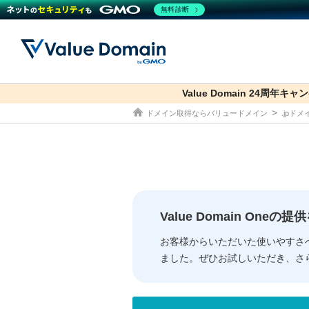
無料診断
Value Domain 24周年キャ
co.jp
ドメイン取得ならバリュードメイン
.jpド
ドメイン
レンタルサーバー
セキュリティ
サービス
ドメイ
コアサ
Value
お得意
従来のバリュー
従来のバリュー
DOMAIN
RENTAL SERVER
SECURITY
SERVICE
ドメイ
One
紹介制
ドメイントップ
サーバートップ
セキュリティトップ
サービストップ
gTLD
ドメイ
Value 
Value
Value Domain One
外部サービスでの登録が一部未対
外部サービスでの登録が一部未対
人気ド
お客様からいただいた使いやすさ
ました。ぜひお試しいただき、さ