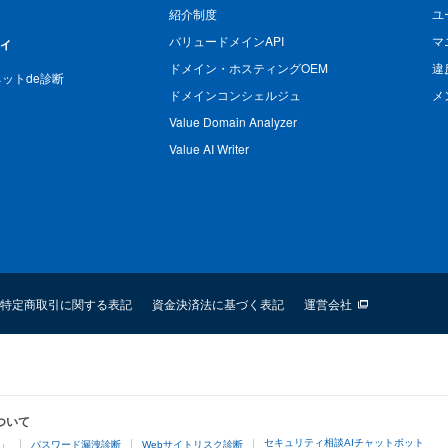
紹介制度
ユ
バリュードメインAPI
マ
ィ
ドメイン・ホスティングOEM
違
n ネットde診断
ドメインコンシェルジュ
メ
Value Domain Analyzer
Value AI Writer
特定商取引に関する表記
資金決済法に基づく表記
運営会社
ついて
セキュリティ相談AIチャットボット
4」
パスワード漏洩診断
Webサイトリスク診断