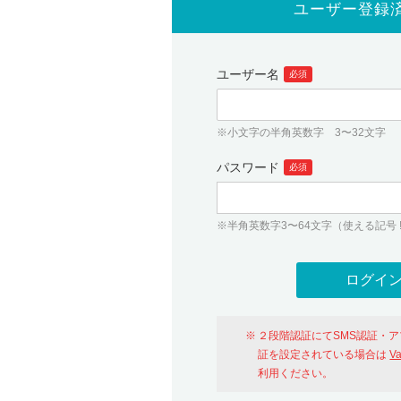
ユーザー登録
ユーザー名
必須
※小文字の半角英数字 3〜32文字
パスワード
必須
※半角英数字3〜64文字（使える記号 ! # $ %
２段階認証にてSMS認証・
証を設定されている場合は
V
利用ください。