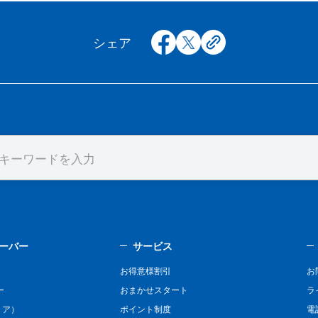
facebook
x
copy
シェア
ーバー
サービス
お得意様割引
お
ー
おまかせスタート
ラ
リア）
ポイント制度
電