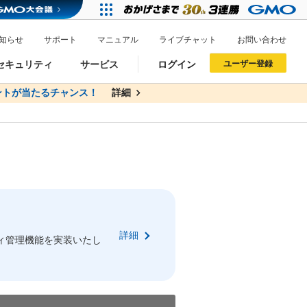
知らせ
サポート
マニュアル
ライブチャット
お問い合わせ
セキュリティ
サービス
ログイン
ユーザー登録
トが当たるチャンス！
無料
詳細
詳細
ドメイン移管
XREA
サイトロック
ポイント制度
ーを含む最新の機能を使う方
ーを含む最新の機能を使う方
.jpドメインオークション
ドメイン・ホスティングOEM
プレミアムドメイン
Value AI Writer
neアカウント作成
Oneにログイン
詳細
イン可能
録可能
ィ管理機能を実装いたし
GMO ID
GMO ID
Amazon
Amazon
n Oneのアカウント作成画面へ遷移します
main Oneのログイン画面へ遷移します