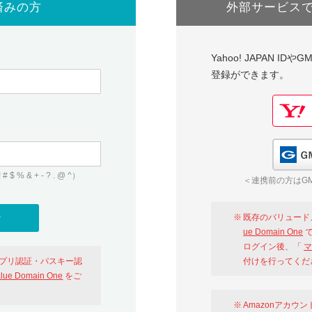
済みの方
外部サービス
Yahoo! JAPAN I
登録ができます。
 & + - ? . @ ^）
＜連携前の方はGM
既存のバリュード
ue Domain One
で
ログイン後、「
マ
アプリ認証・パスキー認
付けを行ってくだ
alue Domain One
をご
Amazonアカウ