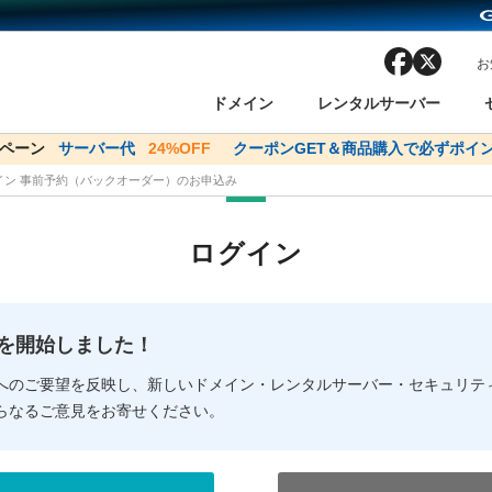
facebook
x
お
ドメイン
レンタルサーバー
ンペーン
ドメイン✕コアサーバーV2ビジネス応援キャンペーン
サーバー代
24%OFF
クーポンGET＆商品購入で必ずポイン
サーバー料金1年間
メイン 事前予約（バックオーダー）のお申込み
ン検索
ーバー
 Domain ネットde診断
様割引
ドメイン登録
バリューサーバー
SSL証明書
おまかせスタート
ドメインをご利用希望の方
ドメインをご利用希望の方
One レンタルサーバ
One レンタルサーバ
おすすめ
おすすめ
ログイン
ン価格一覧
レンタルサーバー
度
ドメイン一括検索
バリュードメインAPI
オークション
ンコンシェルジュ
.jpドメインバックオーダー
Value Domain Analyzer
Domainユーザー登録
 Domainにログイン
Value Domain O
Value Domain 
NEW!
の提供を開始しました！
応（Google等）
応（Google等）
メインの種類
WHOIS検索
以下でもログ
以下でも登
へのご要望を反映し、新しいドメイン・レンタルサーバー・セキュリテ
らなるご意見をお寄せください。
Google
Google
Yahoo!
Yahoo!
※AmazonはValue Domai
※AmazonはValue Do