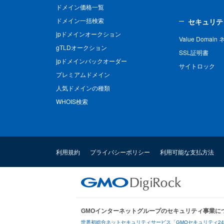
ドメイン価格一覧
ドメイン一括検索
セキュリテ
jpドメインオークション
Value Domai
gTLDオークション
SSL証明書
jpドメインバックオーダー
サイトロック
プレミアムドメイン
人気ドメインの種類
WHOIS検索
利用規約
プライバシーポリシー
利用可能な支払方法
GMOインターネットグループのセキュリティ事業に
世界初総合ネットセキュリティサービス「GMOセキュリティ2