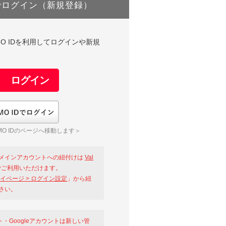
でログイン（新規登録）
DやGMO IDを利用してログインや新規
GMO IDでログイン
O IDのページへ移動します＞
メインアカウントへの紐付けは
Val
ご利用いただけます。
イページ > ログイン設定
」から紐
さい。
ント・Googleアカウントは新しい管