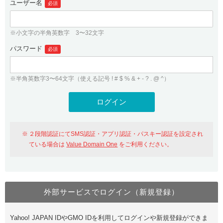
ユーザー名
必須
紹介制度
.jpドメインバックオーダー
ログイン
バリュードメインAPI
プレミアムドメイン
※小文字の半角英数字 3〜32文字
従来のバリュードメインをご利用希望の方
ユーザー登録
ドメイン・ホスティングOEM
パスワード
人気ドメインの種類
必須
従来のバリュードメインをご利用希望の方
ドメインコンシェルジュ
WHOIS検索
※半角英数字3〜64文字（使える記号 ! # $ % & + - ? . @ ^）
Value Domain Analyzer
Value Domainにログイン
Value AI Writer
外部サービスでの登録が一部未対応（Google等）
Value Domainユーザー登録
２段階認証にてSMS認証・アプリ認証・パスキー認証を設定され
外部サービスでの登録が一部未対応（Google等）
One レンタルサーバーを含む最新の機能を使う方
おすすめ
ている場合は
Value Domain One
をご利用ください。
One レンタルサーバーを含む最新の機能を使う方
おすすめ
外部サービスでログイン（新規登録）
Value Domain Oneにログイン
Yahoo! JAPAN IDやGMO IDを利用してログインや新規登録ができま
Value Domain Oneアカウント作成