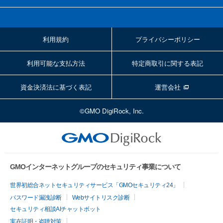
利用規約
プライバシーポリシー
利用可能な支払方法
特定商取引に関する表記
資金決済法に基づく表記
運営会社
©GMO DigiRock, Inc.
GMOインターネットグループのセキュリティ事業について
世界初総合ネットセキュリティサービス「GMOセキュリティ24」
パスワード漏洩診断
Webサイトリスク診断
セキュリティ相談AIチャットボット
実在証明・盗聴対策