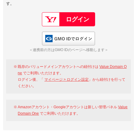
す。
以下でもログイン可能
Google
Yahoo!
以下でも登録可能
GMO ID
Amazon
Google
Yahoo!
GMO IDでログイン
※AmazonはValue Domain Oneのログイン画面へ遷移します
GMO ID
Amazon
＜連携前の方はGMO IDのページへ移動します＞
※AmazonはValue Domain Oneのアカウント作成画面へ遷移します
既存のバリュードメインアカウントへの紐付けは
Value Domain O
ne
でご利用いただけます。
ログイン後、「
マイページ > ログイン設定
」から紐付けを行って
ください。
Amazonアカウント・Googleアカウントは新しい管理パネル
Value
Domain One
でご利用いただけます。