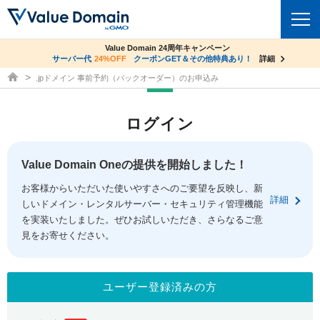
co.jpドメイン✕コアサーバーV2ビジネス応援キャンペーン
Value Domain 24周年キャンペーン
ドメイン
サーバー代
24%OFF
サーバー料金1年間無料
クーポンGET＆その他特典あり！
詳細
詳細
ドメイン取得ならバリュードメイン
.jpドメイン 事前予約（バックオーダー）のお申込み
ドメイントップ
レンタルサーバー
ログイン
ドメイン検索
サーバートップ
セキュリティ
ドメイン登録
コアサーバー
Value Domain Oneの提供を開始しました！
セキュリティトップ
サービス
ドメイン移管
お客様からいただいた使いやすさへのご要望を反映し、新
バリューサーバー
Value Domain ネットde診断
詳細
しいドメイン・レンタルサーバー・セキュリティ管理機能
サービストップ
facebook
x
ドメイン価格一覧
XREA
を実装いたしました。ぜひお試しいただき、さらなるご意
SSL証明書
見をお寄せください。
お得意様割引
ドメイン一括検索
お知らせ
サポート
Oneレンタルサーバー
サイトロック
おまかせスタート
.jpドメインオークション
マニュアル
ライブチャット
ユーザー登録済みの方
ポイント制度
gTLDオークション
NEW!
お問い合わせ