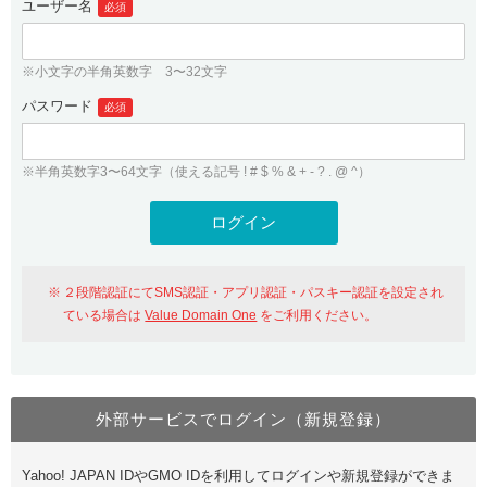
ユーザー名
必須
紹介制度
.jpドメインバックオーダー
ログイン
バリュードメインAPI
プレミアムドメイン
※小文字の半角英数字 3〜32文字
従来のバリュードメインをご利用希望の方
ユーザー登録
ドメイン・ホスティングOEM
パスワード
人気ドメインの種類
必須
従来のバリュードメインをご利用希望の方
ドメインコンシェルジュ
WHOIS検索
※半角英数字3〜64文字（使える記号 ! # $ % & + - ? . @ ^）
Value Domain Analyzer
Value Domainにログイン
Value AI Writer
外部サービスでの登録が一部未対応（Google等）
Value Domainユーザー登録
２段階認証にてSMS認証・アプリ認証・パスキー認証を設定され
外部サービスでの登録が一部未対応（Google等）
One レンタルサーバーを含む最新の機能を使う方
おすすめ
ている場合は
Value Domain One
をご利用ください。
One レンタルサーバーを含む最新の機能を使う方
おすすめ
外部サービスでログイン（新規登録）
Value Domain Oneにログイン
Yahoo! JAPAN IDやGMO IDを利用してログインや新規登録ができま
Value Domain Oneアカウント作成