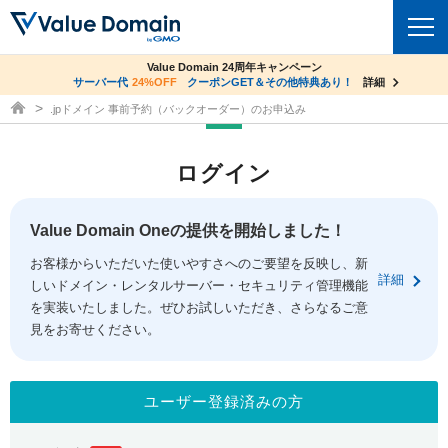
co.jpドメイン✕コアサーバーV2ビジネス応援キャンペーン
Value Domain 24周年キャンペーン
ドメイン
サーバー代
24%OFF
サーバー料金1年間無料
クーポンGET＆その他特典あり！
詳細
詳細
ドメイン取得ならバリュードメイン
.jpドメイン 事前予約（バックオーダー）のお申込み
ドメイントップ
レンタルサーバー
ログイン
ドメイン検索
サーバートップ
セキュリティ
ドメイン登録
コアサーバー
Value Domain Oneの提供を開始しました！
セキュリティトップ
サービス
ドメイン移管
お客様からいただいた使いやすさへのご要望を反映し、新
バリューサーバー
Value Domain ネットde診断
詳細
しいドメイン・レンタルサーバー・セキュリティ管理機能
サービストップ
facebook
x
ドメイン価格一覧
XREA
を実装いたしました。ぜひお試しいただき、さらなるご意
SSL証明書
見をお寄せください。
お得意様割引
ドメイン一括検索
お知らせ
サポート
Oneレンタルサーバー
サイトロック
おまかせスタート
.jpドメインオークション
マニュアル
ライブチャット
ユーザー登録済みの方
ポイント制度
gTLDオークション
NEW!
お問い合わせ