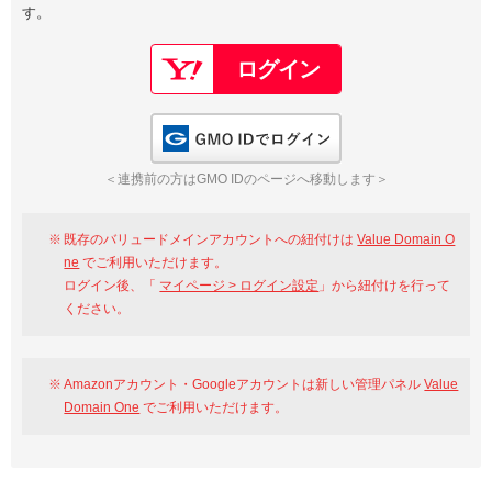
す。
以下でもログイン可能
Google
Yahoo!
以下でも登録可能
GMO ID
Amazon
Google
Yahoo!
GMO IDでログイン
※AmazonはValue Domain Oneのログイン画面へ遷移します
GMO ID
Amazon
＜連携前の方はGMO IDのページへ移動します＞
※AmazonはValue Domain Oneのアカウント作成画面へ遷移します
既存のバリュードメインアカウントへの紐付けは
Value Domain O
ne
でご利用いただけます。
ログイン後、「
マイページ > ログイン設定
」から紐付けを行って
ください。
Amazonアカウント・Googleアカウントは新しい管理パネル
Value
Domain One
でご利用いただけます。