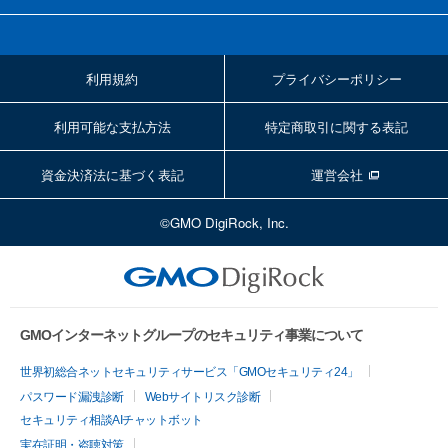
利用規約
プライバシーポリシー
利用可能な支払方法
特定商取引に関する表記
資金決済法に基づく表記
運営会社
©GMO DigiRock, Inc.
GMOインターネットグループのセキュリティ事業について
世界初総合ネットセキュリティサービス「GMOセキュリティ24」
パスワード漏洩診断
Webサイトリスク診断
セキュリティ相談AIチャットボット
実在証明・盗聴対策