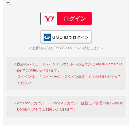
す。
以下でもログイン可能
Google
Yahoo!
以下でも登録可能
GMO ID
Amazon
Google
Yahoo!
GMO IDでログイン
※AmazonはValue Domain Oneのログイン画面へ遷移します
GMO ID
Amazon
＜連携前の方はGMO IDのページへ移動します＞
※AmazonはValue Domain Oneのアカウント作成画面へ遷移します
既存のバリュードメインアカウントへの紐付けは
Value Domain O
ne
でご利用いただけます。
ログイン後、「
マイページ > ログイン設定
」から紐付けを行って
ください。
Amazonアカウント・Googleアカウントは新しい管理パネル
Value
Domain One
でご利用いただけます。