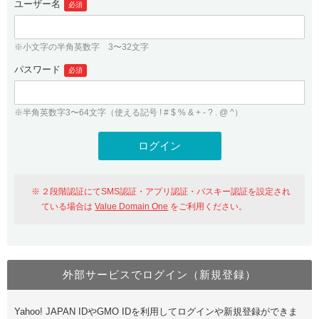
ユーザー名
必須
紹介制度
.jpドメインバックオーダー
ログイン
バリュードメインAPI
プレミアムドメイン
※小文字の半角英数字 3〜32文字
従来のバリュードメインをご利用希望の方
ユーザー登録
ドメイン・ホスティングOEM
パスワード
人気ドメインの種類
必須
従来のバリュードメインをご利用希望の方
ドメインコンシェルジュ
WHOIS検索
※半角英数字3〜64文字（使える記号 ! # $ % & + - ? . @ ^）
Value Domain Analyzer
Value Domainにログイン
Value AI Writer
外部サービスでの登録が一部未対応（Google等）
Value Domainユーザー登録
２段階認証にてSMS認証・アプリ認証・パスキー認証を設定され
外部サービスでの登録が一部未対応（Google等）
One レンタルサーバーを含む最新の機能を使う方
おすすめ
ている場合は
Value Domain One
をご利用ください。
One レンタルサーバーを含む最新の機能を使う方
おすすめ
外部サービスでログイン（新規登録）
Value Domain Oneにログイン
Yahoo! JAPAN IDやGMO IDを利用してログインや新規登録ができま
Value Domain Oneアカウント作成