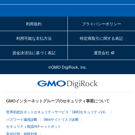
利用規約
プライバシーポリシー
利用可能な支払方法
特定商取引に関する表記
資金決済法に基づく表記
運営会社
©GMO DigiRock, Inc.
GMOインターネットグループのセキュリティ事業について
世界初総合ネットセキュリティサービス「GMOセキュリティ24」
パスワード漏洩診断
Webサイトリスク診断
セキュリティ相談AIチャットボット
実在証明・盗聴対策