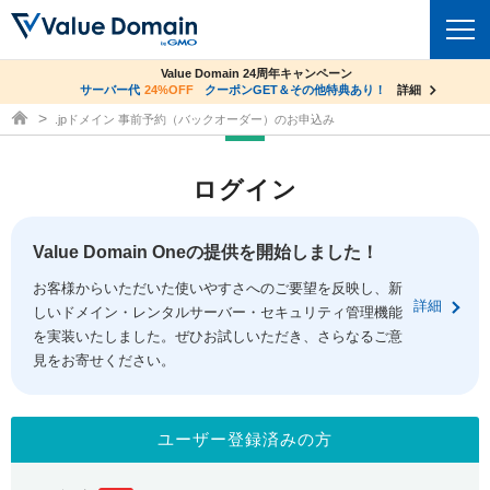
co.jpドメイン✕コアサーバーV2ビジネス応援キャンペーン
Value Domain 24周年キャンペーン
ドメイン
サーバー代
24%OFF
サーバー料金1年間無料
クーポンGET＆その他特典あり！
詳細
詳細
ドメイン取得ならバリュードメイン
.jpドメイン 事前予約（バックオーダー）のお申込み
ドメイントップ
レンタルサーバー
ログイン
ドメイン検索
サーバートップ
セキュリティ
ドメイン登録
コアサーバー
Value Domain Oneの提供を開始しました！
セキュリティトップ
サービス
ドメイン移管
お客様からいただいた使いやすさへのご要望を反映し、新
バリューサーバー
Value Domain ネットde診断
詳細
しいドメイン・レンタルサーバー・セキュリティ管理機能
サービストップ
facebook
x
ドメイン価格一覧
XREA
を実装いたしました。ぜひお試しいただき、さらなるご意
SSL証明書
見をお寄せください。
お得意様割引
ドメイン一括検索
お知らせ
サポート
Oneレンタルサーバー
サイトロック
おまかせスタート
.jpドメインオークション
マニュアル
ライブチャット
ユーザー登録済みの方
ポイント制度
gTLDオークション
NEW!
お問い合わせ