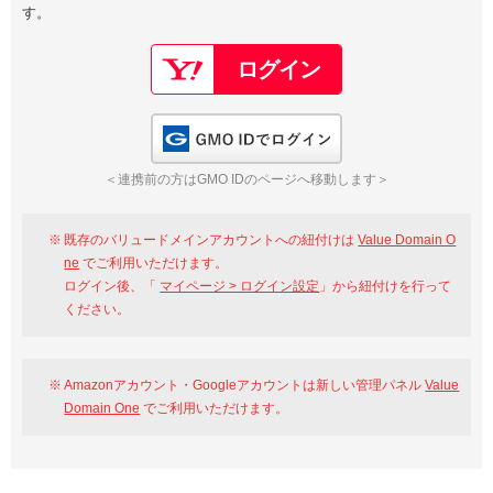
す。
以下でもログイン可能
Google
Yahoo!
以下でも登録可能
GMO ID
Amazon
Google
Yahoo!
GMO IDでログイン
※AmazonはValue Domain Oneのログイン画面へ遷移します
GMO ID
Amazon
＜連携前の方はGMO IDのページへ移動します＞
※AmazonはValue Domain Oneのアカウント作成画面へ遷移します
既存のバリュードメインアカウントへの紐付けは
Value Domain O
ne
でご利用いただけます。
ログイン後、「
マイページ > ログイン設定
」から紐付けを行って
ください。
Amazonアカウント・Googleアカウントは新しい管理パネル
Value
Domain One
でご利用いただけます。