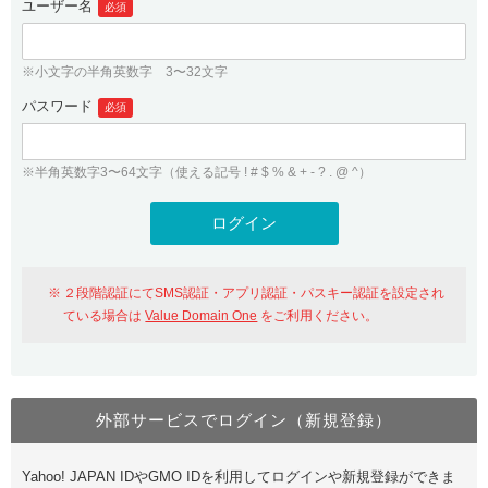
ユーザー名
必須
紹介制度
.jpドメインバックオーダー
ログイン
バリュードメインAPI
プレミアムドメイン
※小文字の半角英数字 3〜32文字
従来のバリュードメインをご利用希望の方
ユーザー登録
ドメイン・ホスティングOEM
パスワード
人気ドメインの種類
必須
従来のバリュードメインをご利用希望の方
ドメインコンシェルジュ
WHOIS検索
※半角英数字3〜64文字（使える記号 ! # $ % & + - ? . @ ^）
Value Domain Analyzer
Value Domainにログイン
Value AI Writer
外部サービスでの登録が一部未対応（Google等）
Value Domainユーザー登録
２段階認証にてSMS認証・アプリ認証・パスキー認証を設定され
外部サービスでの登録が一部未対応（Google等）
One レンタルサーバーを含む最新の機能を使う方
おすすめ
ている場合は
Value Domain One
をご利用ください。
One レンタルサーバーを含む最新の機能を使う方
おすすめ
外部サービスでログイン（新規登録）
Value Domain Oneにログイン
Yahoo! JAPAN IDやGMO IDを利用してログインや新規登録ができま
Value Domain Oneアカウント作成