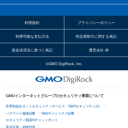
利用規約
プライバシーポリシー
利用可能な支払方法
特定商取引に関する表記
資金決済法に基づく表記
運営会社
©GMO DigiRock, Inc.
GMOインターネットグループのセキュリティ事業について
世界初総合ネットセキュリティサービス「GMOセキュリティ24」
パスワード漏洩診断
Webサイトリスク診断
セキュリティ相談AIチャットボット
実在証明・盗聴対策