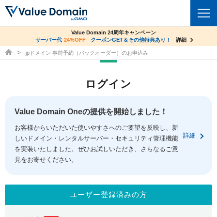
co.jpドメイン✕コアサーバーV2ビジネス応援キャンペーン
Value Domain 24周年キャンペーン
ドメイン
サーバー代
24%OFF
サーバー料金1年間無料
クーポンGET＆その他特典あり！
詳細
詳細
ドメイン取得ならバリュードメイン
.jpドメイン 事前予約（バックオーダー）のお申込み
ドメイントップ
レンタルサーバー
ログイン
ドメイン検索
サーバートップ
セキュリティ
ドメイン登録
コアサーバー
Value Domain Oneの提供を開始しました！
セキュリティトップ
サービス
ドメイン移管
お客様からいただいた使いやすさへのご要望を反映し、新
バリューサーバー
Value Domain ネットde診断
詳細
しいドメイン・レンタルサーバー・セキュリティ管理機能
サービストップ
facebook
x
ドメイン価格一覧
XREA
を実装いたしました。ぜひお試しいただき、さらなるご意
SSL証明書
見をお寄せください。
お得意様割引
ドメイン一括検索
お知らせ
サポート
Oneレンタルサーバー
サイトロック
おまかせスタート
.jpドメインオークション
マニュアル
ライブチャット
ユーザー登録済みの方
ポイント制度
gTLDオークション
NEW!
お問い合わせ