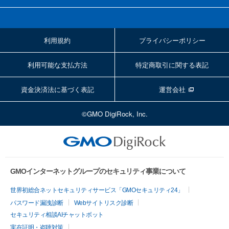
利用規約
プライバシーポリシー
利用可能な支払方法
特定商取引に関する表記
資金決済法に基づく表記
運営会社
©GMO DigiRock, Inc.
GMOインターネットグループのセキュリティ事業について
世界初総合ネットセキュリティサービス「GMOセキュリティ24」
パスワード漏洩診断
Webサイトリスク診断
セキュリティ相談AIチャットボット
実在証明・盗聴対策