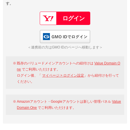
す。
以下でもログイン可能
Google
Yahoo!
以下でも登録可能
GMO ID
Amazon
Google
Yahoo!
GMO IDでログイン
※AmazonはValue Domain Oneのログイン画面へ遷移します
GMO ID
Amazon
＜連携前の方はGMO IDのページへ移動します＞
※AmazonはValue Domain Oneのアカウント作成画面へ遷移します
既存のバリュードメインアカウントへの紐付けは
Value Domain O
ne
でご利用いただけます。
ログイン後、「
マイページ > ログイン設定
」から紐付けを行って
ください。
Amazonアカウント・Googleアカウントは新しい管理パネル
Value
Domain One
でご利用いただけます。