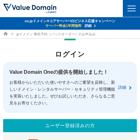
co.jpドメイン✕コアサーバーV2ビジネス応援キャンペーン
ドメイン
サーバー料金1年間無料
詳細
ドメイン取得ならバリュードメイン
.jpドメイン 事前予約（バックオーダー）のお申込み
ドメイントップ
レンタルサーバー
ログイン
ドメイン検索
サーバートップ
セキュリティ
ドメイン登録
コアサーバー
Value Domain Oneの提供を開始しました！
セキュリティトップ
サービス
ドメイン移管
お客様からいただいた使いやすさへのご要望を反映し、新
バリューサーバー
Value Domain ネットde診断
詳細
しいドメイン・レンタルサーバー・セキュリティ管理機能
サービストップ
facebook
x
ドメイン価格一覧
XREA
を実装いたしました。ぜひお試しいただき、さらなるご意
SSL証明書
見をお寄せください。
お得意様割引
ドメイン一括検索
お知らせ
サポート
Oneレンタルサーバー
サイトロック
おまかせスタート
.jpドメインオークション
マニュアル
ライブチャット
ユーザー登録済みの方
ポイント制度
gTLDオークション
NEW!
お問い合わせ