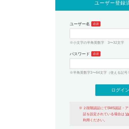
ユーザー登録
ユーザー名
必須
※小文字の半角英数字 3〜32文字
パスワード
必須
※半角英数字3〜64文字（使える記号 ! # $ %
２段階認証にてSMS認証・
証を設定されている場合は
V
利用ください。