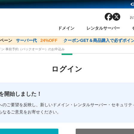
facebook
x
お
ドメイン
レンタルサーバー
ンペーン
ドメイン✕コアサーバーV2ビジネス応援キャンペーン
サーバー代
24%OFF
クーポンGET＆商品購入で必ずポイン
サーバー料金1年間
メイン 事前予約（バックオーダー）のお申込み
ン検索
ーバー
 Domain ネットde診断
様割引
ドメイン登録
バリューサーバー
SSL証明書
おまかせスタート
ドメインをご利用希望の方
ドメインをご利用希望の方
One レンタルサーバ
One レンタルサーバ
おすすめ
おすすめ
ログイン
ン価格一覧
レンタルサーバー
度
ドメイン一括検索
バリュードメインAPI
オークション
ンコンシェルジュ
.jpドメインバックオーダー
Value Domain Analyzer
Domainユーザー登録
 Domainにログイン
Value Domain O
Value Domain 
NEW!
の提供を開始しました！
応（Google等）
応（Google等）
メインの種類
WHOIS検索
以下でもログ
以下でも登
へのご要望を反映し、新しいドメイン・レンタルサーバー・セキュリテ
らなるご意見をお寄せください。
Google
Google
Yahoo!
Yahoo!
※AmazonはValue Domai
※AmazonはValue Do