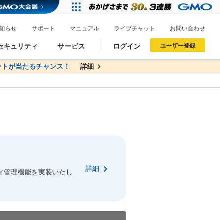
知らせ
サポート
マニュアル
ライブチャット
お問い合わせ
セキュリティ
サービス
ログイン
ユーザー登録
トが当たるチャンス！
無料
詳細
詳細
ドメイン移管
XREA
サイトロック
ポイント制度
ーを含む最新の機能を使う方
ーを含む最新の機能を使う方
.jpドメインオークション
ドメイン・ホスティングOEM
プレミアムドメイン
Value AI Writer
neアカウント作成
Oneにログイン
詳細
イン可能
録可能
ィ管理機能を実装いたし
GMO ID
GMO ID
Amazon
Amazon
n Oneのアカウント作成画面へ遷移します
main Oneのログイン画面へ遷移します