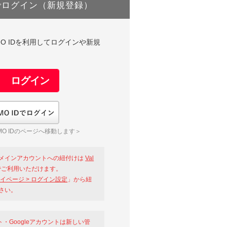
でログイン（新規登録）
DやGMO IDを利用してログインや新規
GMO IDでログイン
O IDのページへ移動します＞
メインアカウントへの紐付けは
Val
ご利用いただけます。
イページ > ログイン設定
」から紐
さい。
ント・Googleアカウントは新しい管