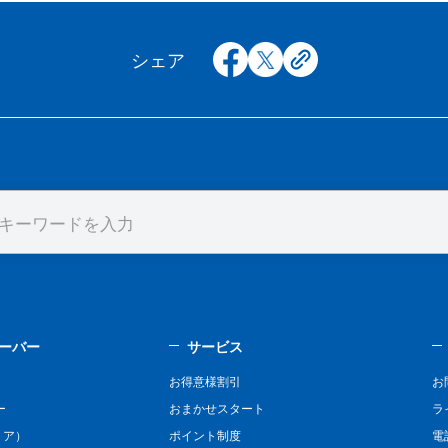
facebook
x
copy
シェア
ーバー
サービス
お得意様割引
お
ー
おまかせスタート
ラ
リア）
ポイント制度
電