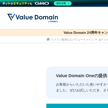
無料診断
Value Domain 24周年キャ
co.jp
ドメイン取得ならバリュードメイン
.jpド
ドメイン
レンタルサーバー
セキュリティ
サービス
ドメイ
コアサ
Value
お得意
従来のバリュー
従来のバリュー
DOMAIN
RENTAL SERVER
SECURITY
SERVICE
ドメイ
One
紹介制
ドメイントップ
サーバートップ
セキュリティトップ
サービストップ
gTLD
ドメイ
Value 
Value
Value Domain One
外部サービスでの登録が一部未対
外部サービスでの登録が一部未対
人気ド
お客様からいただいた使いやすさ
ました。ぜひお試しいただき、さ