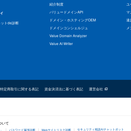
紹介制度
ユ
バリュードメインAPI
マ
ィ
ドメイン・ホスティングOEM
違
n ネットde診断
ドメインコンシェルジュ
メ
Value Domain Analyzer
Value AI Writer
特定商取引に関する表記
資金決済法に基づく表記
運営会社
ついて
セキュリティ相談AIチャットボット
4」
パスワード漏洩診断
Webサイトリスク診断