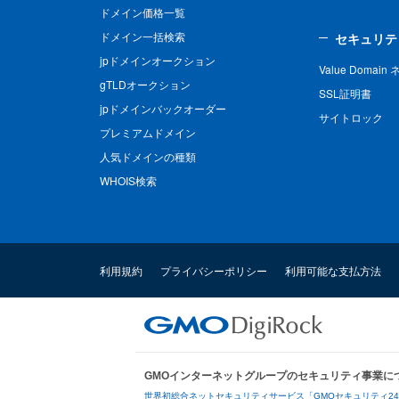
ドメイン価格一覧
ドメイン一括検索
セキュリテ
jpドメインオークション
Value Domai
gTLDオークション
SSL証明書
jpドメインバックオーダー
サイトロック
プレミアムドメイン
人気ドメインの種類
WHOIS検索
利用規約
プライバシーポリシー
利用可能な支払方法
GMOインターネットグループのセキュリティ事業に
世界初総合ネットセキュリティサービス「GMOセキュリティ2