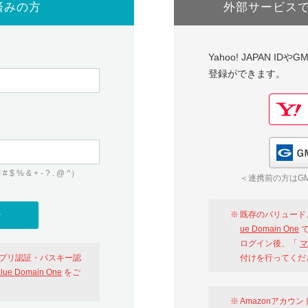
済みの方
外部サービス
Yahoo! JAPAN I
登録ができます。
 & + - ? . @ ^）
＜連携前の方はGM
既存のバリュード
ue Domain One
で
ログイン後、「
マ
アプリ認証・パスキー認
付けを行ってくだ
alue Domain One
をご
Amazonアカウ