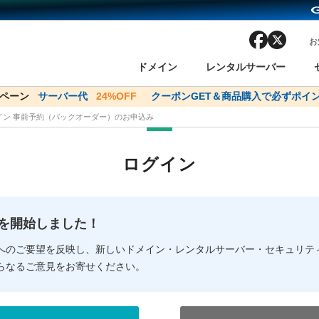
facebook
x
お
ドメイン
レンタルサーバー
ンペーン
ドメイン✕コアサーバーV2ビジネス応援キャンペーン
サーバー代
24%OFF
クーポンGET＆商品購入で必ずポイン
サーバー料金1年間
メイン 事前予約（バックオーダー）のお申込み
ン検索
ーバー
 Domain ネットde診断
様割引
ドメイン登録
バリューサーバー
SSL証明書
おまかせスタート
ドメインをご利用希望の方
ドメインをご利用希望の方
One レンタルサーバ
One レンタルサーバ
おすすめ
おすすめ
ログイン
ン価格一覧
レンタルサーバー
度
ドメイン一括検索
バリュードメインAPI
オークション
ンコンシェルジュ
.jpドメインバックオーダー
Value Domain Analyzer
Domainユーザー登録
 Domainにログイン
Value Domain O
Value Domain 
NEW!
の提供を開始しました！
応（Google等）
応（Google等）
メインの種類
WHOIS検索
以下でもログ
以下でも登
へのご要望を反映し、新しいドメイン・レンタルサーバー・セキュリテ
らなるご意見をお寄せください。
Google
Google
Yahoo!
Yahoo!
※AmazonはValue Domai
※AmazonはValue Do