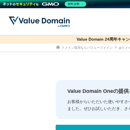
無料診断
Value Domain 24周年キャ
co.jp
ドメイン取得ならバリュードメイン
.jpド
ドメイン
レンタルサーバー
セキュリティ
サービス
ドメイ
コアサ
Value
お得意
従来のバリュー
従来のバリュー
DOMAIN
RENTAL SERVER
SECURITY
SERVICE
ドメイ
One
紹介制
ドメイントップ
サーバートップ
セキュリティトップ
サービストップ
gTLD
ドメイ
Value 
Value
Value Domain One
外部サービスでの登録が一部未対
外部サービスでの登録が一部未対
人気ド
お客様からいただいた使いやすさ
ました。ぜひお試しいただき、さ