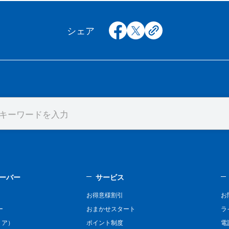
facebook
x
copy
シェア
ーバー
サービス
お得意様割引
お
ー
おまかせスタート
ラ
リア）
ポイント制度
電