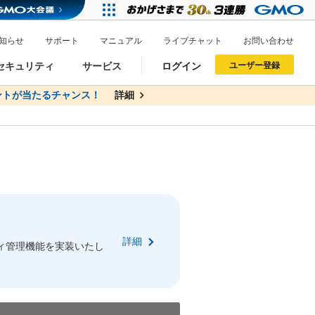
知らせ
サポート
マニュアル
ライブチャット
お問い合わせ
セキュリティ
サービス
ログイン
ユーザー登録
トが当たるチャンス！
無料
詳細
詳細
ドメイン移管
XREA
サイトロック
ポイント制度
ーを含む最新の機能を使う方
ーを含む最新の機能を使う方
.jpドメインオークション
ドメイン・ホスティングOEM
プレミアムドメイン
Value AI Writer
neアカウント作成
Oneにログイン
詳細
イン可能
録可能
ィ管理機能を実装いたし
GMO ID
GMO ID
Amazon
Amazon
n Oneのアカウント作成画面へ遷移します
main Oneのログイン画面へ遷移します