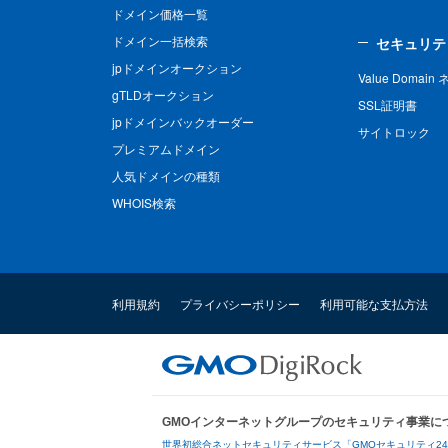
ドメイン価格一覧
ドメイン一括検索
セキュリテ
jpドメインオークション
Value Domai
gTLDオークション
SSL証明書
jpドメインバックオーダー
サイトロック
プレミアムドメイン
人気ドメインの種類
WHOIS検索
利用規約
プライバシーポリシー
利用可能な支払方法
GMOインターネットグループのセキュリティ事業に
世界初総合ネットセキュリティサービス「GMOセキュリティ2