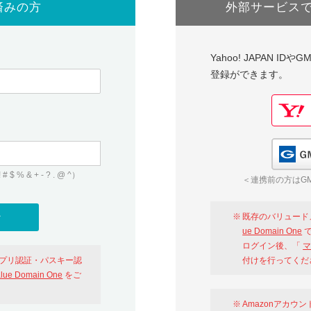
済みの方
外部サービス
Yahoo! JAPAN I
登録ができます。
 & + - ? . @ ^）
＜連携前の方はGM
既存のバリュード
ue Domain One
で
ログイン後、「
マ
アプリ認証・パスキー認
付けを行ってくだ
alue Domain One
をご
Amazonアカウ