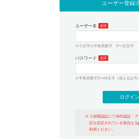
ユーザー登録
ユーザー名
必須
※小文字の半角英数字 3〜32文字
パスワード
必須
※半角英数字3〜64文字（使える記号 ! # $ %
２段階認証にてSMS認証・
証を設定されている場合は
V
利用ください。