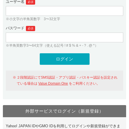
ユーザー名
必須
紹介制度
.jpドメインバックオーダー
ログイン
バリュードメインAPI
プレミアムドメイン
※小文字の半角英数字 3〜32文字
従来のバリュードメインをご利用希望の方
ユーザー登録
ドメイン・ホスティングOEM
パスワード
人気ドメインの種類
必須
従来のバリュードメインをご利用希望の方
ドメインコンシェルジュ
WHOIS検索
※半角英数字3〜64文字（使える記号 ! # $ % & + - ? . @ ^）
Value Domain Analyzer
Value Domainにログイン
Value AI Writer
外部サービスでの登録が一部未対応（Google等）
Value Domainユーザー登録
２段階認証にてSMS認証・アプリ認証・パスキー認証を設定され
外部サービスでの登録が一部未対応（Google等）
One レンタルサーバーを含む最新の機能を使う方
おすすめ
ている場合は
Value Domain One
をご利用ください。
One レンタルサーバーを含む最新の機能を使う方
おすすめ
外部サービスでログイン（新規登録）
Value Domain Oneにログイン
Yahoo! JAPAN IDやGMO IDを利用してログインや新規登録ができま
Value Domain Oneアカウント作成