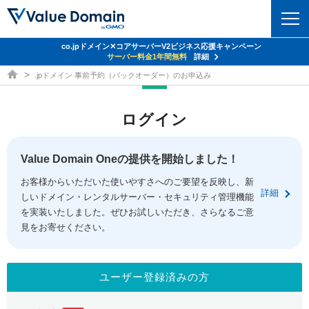
co.jpドメイン✕コアサーバーV2ビジネス応援キャンペーン
Value Domain 24周年キャンペーン
ドメイン
サーバー代
24%OFF
サーバー料金1年間無料
クーポンGET＆その他特典あり！
詳細
詳細
ドメイン取得ならバリュードメイン
.jpドメイン 事前予約（バックオーダー）のお申込み
ドメイントップ
レンタルサーバー
ログイン
ドメイン検索
サーバートップ
セキュリティ
ドメイン登録
コアサーバー
Value Domain Oneの提供を開始しました！
セキュリティトップ
サービス
ドメイン移管
お客様からいただいた使いやすさへのご要望を反映し、新
バリューサーバー
Value Domain ネットde診断
詳細
しいドメイン・レンタルサーバー・セキュリティ管理機能
サービストップ
facebook
x
ドメイン価格一覧
XREA
を実装いたしました。ぜひお試しいただき、さらなるご意
SSL証明書
見をお寄せください。
お得意様割引
ドメイン一括検索
お知らせ
サポート
Oneレンタルサーバー
サイトロック
おまかせスタート
.jpドメインオークション
マニュアル
ライブチャット
ユーザー登録済みの方
ポイント制度
gTLDオークション
NEW!
お問い合わせ