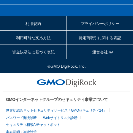
利用規約
プライバシーポリシー
利用可能な支払方法
特定商取引に関する表記
資金決済法に基づく表記
運営会社
©GMO DigiRock, Inc.
GMOインターネットグループのセキュリティ事業について
世界初総合ネットセキュリティサービス「GMOセキュリティ24」
パスワード漏洩診断
Webサイトリスク診断
セキュリティ相談AIチャットボット
実在証明・盗聴対策