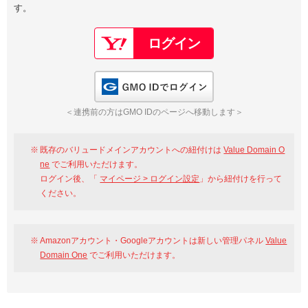
す。
以下でもログイン可能
Google
Yahoo!
以下でも登録可能
GMO ID
Amazon
Google
Yahoo!
GMO IDでログイン
※AmazonはValue Domain Oneのログイン画面へ遷移します
GMO ID
Amazon
＜連携前の方はGMO IDのページへ移動します＞
※AmazonはValue Domain Oneのアカウント作成画面へ遷移します
既存のバリュードメインアカウントへの紐付けは
Value Domain O
ne
でご利用いただけます。
ログイン後、「
マイページ > ログイン設定
」から紐付けを行って
ください。
Amazonアカウント・Googleアカウントは新しい管理パネル
Value
Domain One
でご利用いただけます。