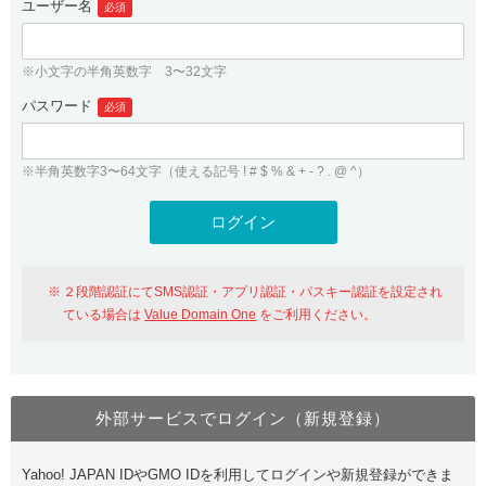
ユーザー名
必須
紹介制度
.jpドメインバックオーダー
ログイン
バリュードメインAPI
プレミアムドメイン
※小文字の半角英数字 3〜32文字
従来のバリュードメインをご利用希望の方
ユーザー登録
ドメイン・ホスティングOEM
パスワード
人気ドメインの種類
必須
従来のバリュードメインをご利用希望の方
ドメインコンシェルジュ
WHOIS検索
※半角英数字3〜64文字（使える記号 ! # $ % & + - ? . @ ^）
Value Domain Analyzer
Value Domainにログイン
Value AI Writer
外部サービスでの登録が一部未対応（Google等）
Value Domainユーザー登録
２段階認証にてSMS認証・アプリ認証・パスキー認証を設定され
外部サービスでの登録が一部未対応（Google等）
One レンタルサーバーを含む最新の機能を使う方
おすすめ
ている場合は
Value Domain One
をご利用ください。
One レンタルサーバーを含む最新の機能を使う方
おすすめ
外部サービスでログイン（新規登録）
Value Domain Oneにログイン
Yahoo! JAPAN IDやGMO IDを利用してログインや新規登録ができま
Value Domain Oneアカウント作成