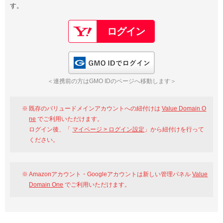
す。
以下でもログイン可能
Google
Yahoo!
以下でも登録可能
GMO ID
Amazon
Google
Yahoo!
GMO IDでログイン
※AmazonはValue Domain Oneのログイン画面へ遷移します
GMO ID
Amazon
＜連携前の方はGMO IDのページへ移動します＞
※AmazonはValue Domain Oneのアカウント作成画面へ遷移します
既存のバリュードメインアカウントへの紐付けは
Value Domain O
ne
でご利用いただけます。
ログイン後、「
マイページ > ログイン設定
」から紐付けを行って
ください。
Amazonアカウント・Googleアカウントは新しい管理パネル
Value
Domain One
でご利用いただけます。