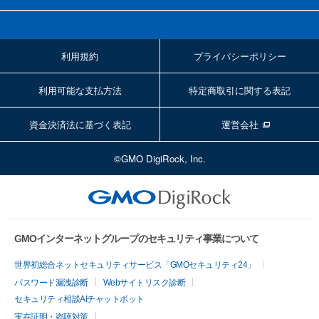
利用規約
プライバシーポリシー
利用可能な支払方法
特定商取引に関する表記
資金決済法に基づく表記
運営会社
©GMO DigiRock, Inc.
GMOインターネットグループのセキュリティ事業について
世界初総合ネットセキュリティサービス「GMOセキュリティ24」
パスワード漏洩診断
Webサイトリスク診断
セキュリティ相談AIチャットボット
実在証明・盗聴対策