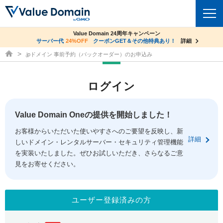
co.jpドメイン✕コアサーバーV2ビジネス応援キャンペーン
Value Domain 24周年キャンペーン
ドメイン
サーバー代
24%OFF
サーバー料金1年間無料
クーポンGET＆その他特典あり！
詳細
詳細
ドメイン取得ならバリュードメイン
.jpドメイン 事前予約（バックオーダー）のお申込み
ドメイントップ
レンタルサーバー
ログイン
ドメイン検索
サーバートップ
セキュリティ
ドメイン登録
コアサーバー
Value Domain Oneの提供を開始しました！
セキュリティトップ
サービス
ドメイン移管
お客様からいただいた使いやすさへのご要望を反映し、新
バリューサーバー
Value Domain ネットde診断
詳細
しいドメイン・レンタルサーバー・セキュリティ管理機能
サービストップ
facebook
x
ドメイン価格一覧
XREA
を実装いたしました。ぜひお試しいただき、さらなるご意
SSL証明書
見をお寄せください。
お得意様割引
ドメイン一括検索
お知らせ
サポート
Oneレンタルサーバー
サイトロック
おまかせスタート
.jpドメインオークション
マニュアル
ライブチャット
ユーザー登録済みの方
ポイント制度
gTLDオークション
NEW!
お問い合わせ