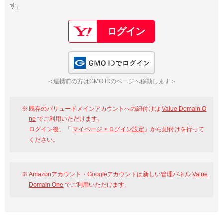
す。
以下でもログイン可能
Google
Yahoo!
以下でも登録可能
GMO ID
Amazon
Google
Yahoo!
GMO IDでログイン
※AmazonはValue Domain Oneのログイン画面へ遷移します
GMO ID
Amazon
＜連携前の方はGMO IDのページへ移動します＞
※AmazonはValue Domain Oneのアカウント作成画面へ遷移します
既存のバリュードメインアカウントへの紐付けは
Value Domain O
ne
でご利用いただけます。
ログイン後、「
マイページ > ログイン設定
」から紐付けを行って
ください。
Amazonアカウント・Googleアカウントは新しい管理パネル
Value
Domain One
でご利用いただけます。