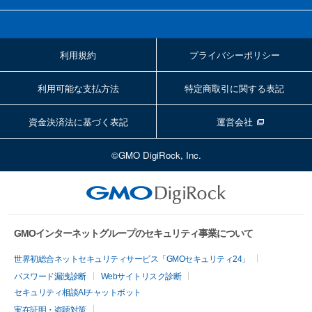
利用規約
プライバシーポリシー
利用可能な支払方法
特定商取引に関する表記
資金決済法に基づく表記
運営会社
©GMO DigiRock, Inc.
GMOインターネットグループのセキュリティ事業について
世界初総合ネットセキュリティサービス「GMOセキュリティ24」
パスワード漏洩診断
Webサイトリスク診断
セキュリティ相談AIチャットボット
実在証明・盗聴対策