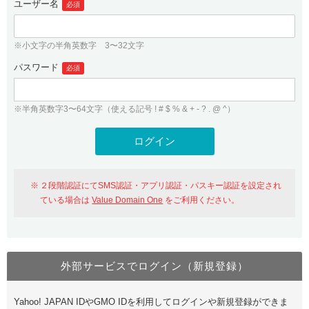
ユーザー名
必須
紹介制度
.jpドメインバックオーダー
ログイン
バリュードメインAPI
プレミアムドメイン
※小文字の半角英数字 3〜32文字
従来のバリュードメインをご利用希望の方
ユーザー登録
ドメイン・ホスティングOEM
パスワード
人気ドメインの種類
必須
従来のバリュードメインをご利用希望の方
ドメインコンシェルジュ
WHOIS検索
※半角英数字3〜64文字（使える記号 ! # $ % & + - ? . @ ^）
Value Domain Analyzer
Value Domainにログイン
Value AI Writer
外部サービスでの登録が一部未対応（Google等）
Value Domainユーザー登録
２段階認証にてSMS認証・アプリ認証・パスキー認証を設定され
外部サービスでの登録が一部未対応（Google等）
One レンタルサーバーを含む最新の機能を使う方
おすすめ
ている場合は
Value Domain One
をご利用ください。
One レンタルサーバーを含む最新の機能を使う方
おすすめ
外部サービスでログイン（新規登録）
Value Domain Oneにログイン
Yahoo! JAPAN IDやGMO IDを利用してログインや新規登録ができま
Value Domain Oneアカウント作成