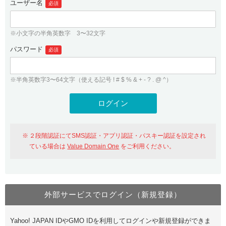
ユーザー名
必須
紹介制度
.jpドメインバックオーダー
ログイン
バリュードメインAPI
プレミアムドメイン
※小文字の半角英数字 3〜32文字
従来のバリュードメインをご利用希望の方
ユーザー登録
ドメイン・ホスティングOEM
パスワード
人気ドメインの種類
必須
従来のバリュードメインをご利用希望の方
ドメインコンシェルジュ
WHOIS検索
※半角英数字3〜64文字（使える記号 ! # $ % & + - ? . @ ^）
Value Domain Analyzer
Value Domainにログイン
Value AI Writer
外部サービスでの登録が一部未対応（Google等）
Value Domainユーザー登録
２段階認証にてSMS認証・アプリ認証・パスキー認証を設定され
外部サービスでの登録が一部未対応（Google等）
One レンタルサーバーを含む最新の機能を使う方
おすすめ
ている場合は
Value Domain One
をご利用ください。
One レンタルサーバーを含む最新の機能を使う方
おすすめ
外部サービスでログイン（新規登録）
Value Domain Oneにログイン
Yahoo! JAPAN IDやGMO IDを利用してログインや新規登録ができま
Value Domain Oneアカウント作成