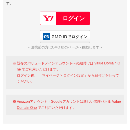
す。
以下でもログイン可能
Google
Yahoo!
以下でも登録可能
GMO ID
Amazon
Google
Yahoo!
GMO IDでログイン
※AmazonはValue Domain Oneのログイン画面へ遷移します
GMO ID
Amazon
＜連携前の方はGMO IDのページへ移動します＞
※AmazonはValue Domain Oneのアカウント作成画面へ遷移します
既存のバリュードメインアカウントへの紐付けは
Value Domain O
ne
でご利用いただけます。
ログイン後、「
マイページ > ログイン設定
」から紐付けを行って
ください。
Amazonアカウント・Googleアカウントは新しい管理パネル
Value
Domain One
でご利用いただけます。