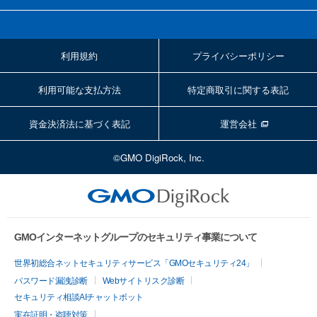
利用規約
プライバシーポリシー
利用可能な支払方法
特定商取引に関する表記
資金決済法に基づく表記
運営会社
©GMO DigiRock, Inc.
GMOインターネットグループのセキュリティ事業について
世界初総合ネットセキュリティサービス「GMOセキュリティ24」
パスワード漏洩診断
Webサイトリスク診断
セキュリティ相談AIチャットボット
実在証明・盗聴対策