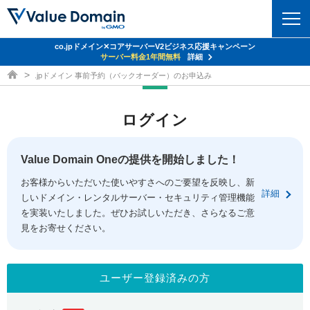
co.jpドメイン✕コアサーバーV2ビジネス応援キャンペーン
ドメイン
サーバー料金1年間無料
詳細
ドメイン取得ならバリュードメイン
.jpドメイン 事前予約（バックオーダー）のお申込み
ドメイントップ
レンタルサーバー
ログイン
ドメイン検索
サーバートップ
セキュリティ
ドメイン登録
コアサーバー
Value Domain Oneの提供を開始しました！
セキュリティトップ
サービス
ドメイン移管
お客様からいただいた使いやすさへのご要望を反映し、新
バリューサーバー
Value Domain ネットde診断
詳細
しいドメイン・レンタルサーバー・セキュリティ管理機能
サービストップ
facebook
x
ドメイン価格一覧
XREA
を実装いたしました。ぜひお試しいただき、さらなるご意
SSL証明書
見をお寄せください。
お得意様割引
ドメイン一括検索
お知らせ
サポート
Oneレンタルサーバー
サイトロック
おまかせスタート
.jpドメインオークション
マニュアル
ライブチャット
ユーザー登録済みの方
ポイント制度
gTLDオークション
NEW!
お問い合わせ