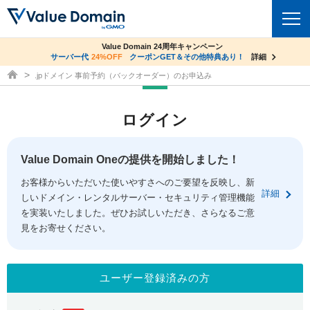
co.jpドメイン✕コアサーバーV2ビジネス応援キャンペーン
Value Domain 24周年キャンペーン
ドメイン
サーバー代
24%OFF
サーバー料金1年間無料
クーポンGET＆その他特典あり！
詳細
詳細
ドメイン取得ならバリュードメイン
.jpドメイン 事前予約（バックオーダー）のお申込み
ドメイントップ
レンタルサーバー
ログイン
ドメイン検索
サーバートップ
セキュリティ
ドメイン登録
コアサーバー
Value Domain Oneの提供を開始しました！
セキュリティトップ
サービス
ドメイン移管
お客様からいただいた使いやすさへのご要望を反映し、新
バリューサーバー
Value Domain ネットde診断
詳細
しいドメイン・レンタルサーバー・セキュリティ管理機能
サービストップ
facebook
x
ドメイン価格一覧
XREA
を実装いたしました。ぜひお試しいただき、さらなるご意
SSL証明書
見をお寄せください。
お得意様割引
ドメイン一括検索
お知らせ
サポート
Oneレンタルサーバー
サイトロック
おまかせスタート
.jpドメインオークション
マニュアル
ライブチャット
ユーザー登録済みの方
ポイント制度
gTLDオークション
NEW!
お問い合わせ