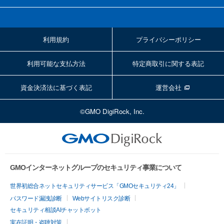
利用規約
プライバシーポリシー
利用可能な支払方法
特定商取引に関する表記
資金決済法に基づく表記
運営会社
©GMO DigiRock, Inc.
GMOインターネットグループのセキュリティ事業について
世界初総合ネットセキュリティサービス「GMOセキュリティ24」
パスワード漏洩診断
Webサイトリスク診断
セキュリティ相談AIチャットボット
実在証明・盗聴対策