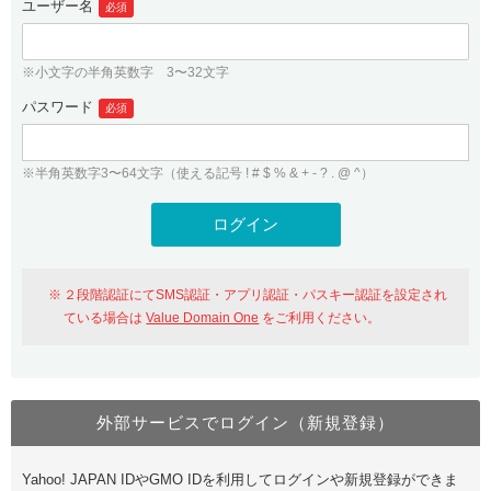
ユーザー名
必須
紹介制度
.jpドメインバックオーダー
ログイン
バリュードメインAPI
プレミアムドメイン
※小文字の半角英数字 3〜32文字
従来のバリュードメインをご利用希望の方
ユーザー登録
ドメイン・ホスティングOEM
パスワード
人気ドメインの種類
必須
従来のバリュードメインをご利用希望の方
ドメインコンシェルジュ
WHOIS検索
※半角英数字3〜64文字（使える記号 ! # $ % & + - ? . @ ^）
Value Domain Analyzer
Value Domainにログイン
Value AI Writer
外部サービスでの登録が一部未対応（Google等）
Value Domainユーザー登録
２段階認証にてSMS認証・アプリ認証・パスキー認証を設定され
外部サービスでの登録が一部未対応（Google等）
One レンタルサーバーを含む最新の機能を使う方
おすすめ
ている場合は
Value Domain One
をご利用ください。
One レンタルサーバーを含む最新の機能を使う方
おすすめ
外部サービスでログイン（新規登録）
Value Domain Oneにログイン
Yahoo! JAPAN IDやGMO IDを利用してログインや新規登録ができま
Value Domain Oneアカウント作成