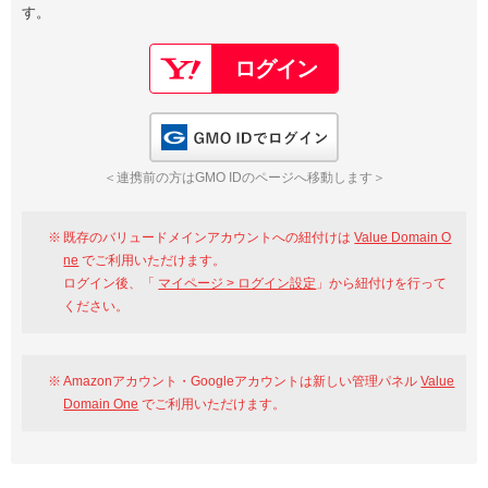
す。
以下でもログイン可能
Google
Yahoo!
以下でも登録可能
GMO ID
Amazon
Google
Yahoo!
GMO IDでログイン
※AmazonはValue Domain Oneのログイン画面へ遷移します
GMO ID
Amazon
＜連携前の方はGMO IDのページへ移動します＞
※AmazonはValue Domain Oneのアカウント作成画面へ遷移します
既存のバリュードメインアカウントへの紐付けは
Value Domain O
ne
でご利用いただけます。
ログイン後、「
マイページ > ログイン設定
」から紐付けを行って
ください。
Amazonアカウント・Googleアカウントは新しい管理パネル
Value
Domain One
でご利用いただけます。