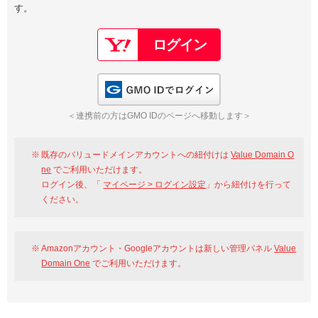
す。
以下でもログイン可能
Google
Yahoo!
以下でも登録可能
GMO ID
Amazon
Google
Yahoo!
GMO IDでログイン
※AmazonはValue Domain Oneのログイン画面へ遷移します
GMO ID
Amazon
＜連携前の方はGMO IDのページへ移動します＞
※AmazonはValue Domain Oneのアカウント作成画面へ遷移します
既存のバリュードメインアカウントへの紐付けは
Value Domain O
ne
でご利用いただけます。
ログイン後、「
マイページ > ログイン設定
」から紐付けを行って
ください。
Amazonアカウント・Googleアカウントは新しい管理パネル
Value
Domain One
でご利用いただけます。