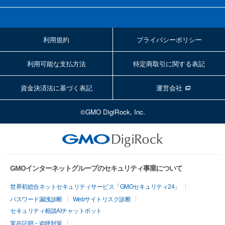
利用規約
プライバシーポリシー
利用可能な支払方法
特定商取引に関する表記
資金決済法に基づく表記
運営会社
©GMO DigiRock, Inc.
GMOインターネットグループのセキュリティ事業について
世界初総合ネットセキュリティサービス「GMOセキュリティ24」
パスワード漏洩診断
Webサイトリスク診断
セキュリティ相談AIチャットボット
実在証明・盗聴対策