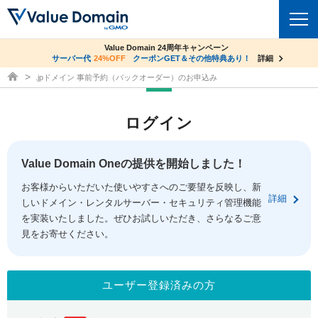
co.jpドメイン✕コアサーバーV2ビジネス応援キャンペーン
Value Domain 24周年キャンペーン
ドメイン
サーバー代
24%OFF
サーバー料金1年間無料
クーポンGET＆その他特典あり！
詳細
詳細
ドメイン取得ならバリュードメイン
.jpドメイン 事前予約（バックオーダー）のお申込み
ドメイントップ
レンタルサーバー
ログイン
ドメイン検索
サーバートップ
セキュリティ
ドメイン登録
コアサーバー
Value Domain Oneの提供を開始しました！
セキュリティトップ
サービス
ドメイン移管
お客様からいただいた使いやすさへのご要望を反映し、新
バリューサーバー
Value Domain ネットde診断
詳細
しいドメイン・レンタルサーバー・セキュリティ管理機能
サービストップ
facebook
x
ドメイン価格一覧
XREA
を実装いたしました。ぜひお試しいただき、さらなるご意
SSL証明書
見をお寄せください。
お得意様割引
ドメイン一括検索
お知らせ
サポート
Oneレンタルサーバー
サイトロック
おまかせスタート
.jpドメインオークション
マニュアル
ライブチャット
ユーザー登録済みの方
ポイント制度
gTLDオークション
NEW!
お問い合わせ