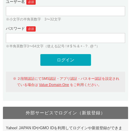
ユーザー名
必須
紹介制度
.jpドメインバックオーダー
ログイン
バリュードメインAPI
プレミアムドメイン
※小文字の半角英数字 3〜32文字
従来のバリュードメインをご利用希望の方
ユーザー登録
ドメイン・ホスティングOEM
パスワード
人気ドメインの種類
必須
従来のバリュードメインをご利用希望の方
ドメインコンシェルジュ
WHOIS検索
※半角英数字3〜64文字（使える記号 ! # $ % & + - ? . @ ^）
Value Domain Analyzer
Value Domainにログイン
Value AI Writer
外部サービスでの登録が一部未対応（Google等）
Value Domainユーザー登録
２段階認証にてSMS認証・アプリ認証・パスキー認証を設定され
外部サービスでの登録が一部未対応（Google等）
One レンタルサーバーを含む最新の機能を使う方
おすすめ
ている場合は
Value Domain One
をご利用ください。
One レンタルサーバーを含む最新の機能を使う方
おすすめ
外部サービスでログイン（新規登録）
Value Domain Oneにログイン
Yahoo! JAPAN IDやGMO IDを利用してログインや新規登録ができま
Value Domain Oneアカウント作成