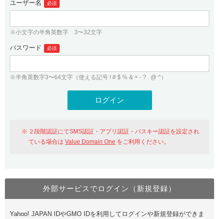
ユーザー名
必須
紹介制度
.jpドメインバックオーダー
ログイン
バリュードメインAPI
プレミアムドメイン
※小文字の半角英数字 3〜32文字
従来のバリュードメインをご利用希望の方
ユーザー登録
ドメイン・ホスティングOEM
パスワード
人気ドメインの種類
必須
従来のバリュードメインをご利用希望の方
ドメインコンシェルジュ
WHOIS検索
※半角英数字3〜64文字（使える記号 ! # $ % & + - ? . @ ^）
Value Domain Analyzer
Value Domainにログイン
Value AI Writer
外部サービスでの登録が一部未対応（Google等）
Value Domainユーザー登録
２段階認証にてSMS認証・アプリ認証・パスキー認証を設定され
外部サービスでの登録が一部未対応（Google等）
One レンタルサーバーを含む最新の機能を使う方
おすすめ
ている場合は
Value Domain One
をご利用ください。
One レンタルサーバーを含む最新の機能を使う方
おすすめ
外部サービスでログイン（新規登録）
Value Domain Oneにログイン
Yahoo! JAPAN IDやGMO IDを利用してログインや新規登録ができま
Value Domain Oneアカウント作成