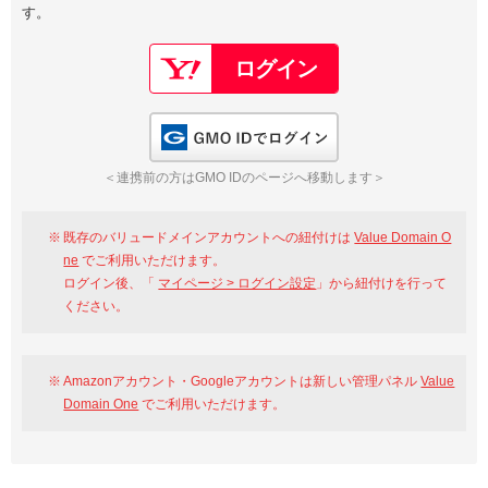
す。
以下でもログイン可能
Google
Yahoo!
以下でも登録可能
GMO ID
Amazon
Google
Yahoo!
GMO IDでログイン
※AmazonはValue Domain Oneのログイン画面へ遷移します
GMO ID
Amazon
＜連携前の方はGMO IDのページへ移動します＞
※AmazonはValue Domain Oneのアカウント作成画面へ遷移します
既存のバリュードメインアカウントへの紐付けは
Value Domain O
ne
でご利用いただけます。
ログイン後、「
マイページ > ログイン設定
」から紐付けを行って
ください。
Amazonアカウント・Googleアカウントは新しい管理パネル
Value
Domain One
でご利用いただけます。