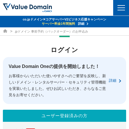
co.jpドメイン✕コアサーバーV2ビジネス応援キャンペーン
ドメイン
サーバー料金1年間無料
詳細
ドメイン取得ならバリュードメイン
.jpドメイン 事前予約（バックオーダー）のお申込み
ドメイントップ
レンタルサーバー
ログイン
ドメイン検索
サーバートップ
セキュリティ
ドメイン登録
コアサーバー
Value Domain Oneの提供を開始しました！
セキュリティトップ
サービス
ドメイン移管
お客様からいただいた使いやすさへのご要望を反映し、新
バリューサーバー
Value Domain ネットde診断
詳細
しいドメイン・レンタルサーバー・セキュリティ管理機能
サービストップ
facebook
x
ドメイン価格一覧
XREA
を実装いたしました。ぜひお試しいただき、さらなるご意
SSL証明書
見をお寄せください。
お得意様割引
ドメイン一括検索
お知らせ
サポート
Oneレンタルサーバー
サイトロック
おまかせスタート
.jpドメインオークション
マニュアル
ライブチャット
ユーザー登録済みの方
ポイント制度
gTLDオークション
NEW!
お問い合わせ