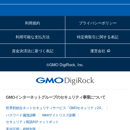
利用規約
プライバシーポリシー
利用可能な支払方法
特定商取引に関する表記
資金決済法に基づく表記
運営会社
©GMO DigiRock, Inc.
GMOインターネットグループのセキュリティ事業について
世界初総合ネットセキュリティサービス「GMOセキュリティ24」
パスワード漏洩診断
Webサイトリスク診断
セキュリティ相談AIチャットボット
実在証明・盗聴対策