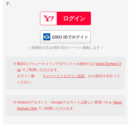
す。
以下でもログイン可能
Google
Yahoo!
以下でも登録可能
GMO ID
Amazon
Google
Yahoo!
GMO IDでログイン
※AmazonはValue Domain Oneのログイン画面へ遷移します
GMO ID
Amazon
＜連携前の方はGMO IDのページへ移動します＞
※AmazonはValue Domain Oneのアカウント作成画面へ遷移します
既存のバリュードメインアカウントへの紐付けは
Value Domain O
ne
でご利用いただけます。
ログイン後、「
マイページ > ログイン設定
」から紐付けを行って
ください。
Amazonアカウント・Googleアカウントは新しい管理パネル
Value
Domain One
でご利用いただけます。