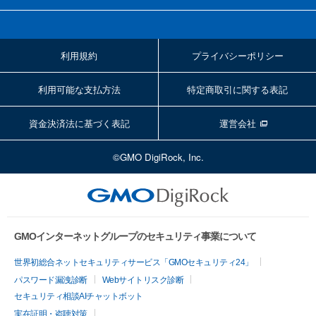
利用規約
プライバシーポリシー
利用可能な支払方法
特定商取引に関する表記
資金決済法に基づく表記
運営会社
©GMO DigiRock, Inc.
GMOインターネットグループのセキュリティ事業について
世界初総合ネットセキュリティサービス「GMOセキュリティ24」
パスワード漏洩診断
Webサイトリスク診断
セキュリティ相談AIチャットボット
実在証明・盗聴対策