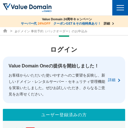
co.jpドメイン✕コアサーバーV2ビジネス応援キャンペーン
Value Domain 24周年キャンペーン
ドメイン
サーバー代
24%OFF
サーバー料金1年間無料
クーポンGET＆その他特典あり！
詳細
詳細
ドメイン取得ならバリュードメイン
.jpドメイン 事前予約（バックオーダー）のお申込み
ドメイントップ
レンタルサーバー
ログイン
ドメイン検索
サーバートップ
セキュリティ
ドメイン登録
コアサーバー
Value Domain Oneの提供を開始しました！
セキュリティトップ
サービス
ドメイン移管
お客様からいただいた使いやすさへのご要望を反映し、新
バリューサーバー
Value Domain ネットde診断
詳細
しいドメイン・レンタルサーバー・セキュリティ管理機能
サービストップ
facebook
x
ドメイン価格一覧
XREA
を実装いたしました。ぜひお試しいただき、さらなるご意
SSL証明書
見をお寄せください。
お得意様割引
ドメイン一括検索
お知らせ
サポート
Oneレンタルサーバー
サイトロック
おまかせスタート
.jpドメインオークション
マニュアル
ライブチャット
ユーザー登録済みの方
ポイント制度
gTLDオークション
NEW!
お問い合わせ