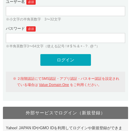
ユーザー名
必須
紹介制度
.jpドメインバックオーダー
ログイン
バリュードメインAPI
プレミアムドメイン
※小文字の半角英数字 3〜32文字
従来のバリュードメインをご利用希望の方
ユーザー登録
ドメイン・ホスティングOEM
パスワード
人気ドメインの種類
必須
従来のバリュードメインをご利用希望の方
ドメインコンシェルジュ
WHOIS検索
※半角英数字3〜64文字（使える記号 ! # $ % & + - ? . @ ^）
Value Domain Analyzer
Value Domainにログイン
Value AI Writer
外部サービスでの登録が一部未対応（Google等）
Value Domainユーザー登録
２段階認証にてSMS認証・アプリ認証・パスキー認証を設定され
外部サービスでの登録が一部未対応（Google等）
One レンタルサーバーを含む最新の機能を使う方
おすすめ
ている場合は
Value Domain One
をご利用ください。
One レンタルサーバーを含む最新の機能を使う方
おすすめ
外部サービスでログイン（新規登録）
Value Domain Oneにログイン
Yahoo! JAPAN IDやGMO IDを利用してログインや新規登録ができま
Value Domain Oneアカウント作成