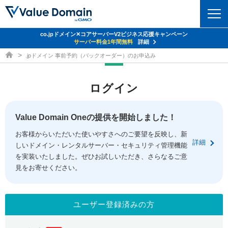
co.jpドメイン✕コアサーバーV2ビジネス応援キャンペーン
ドメイン
サーバー料金1年間無料
詳細
ドメイン取得ならバリュードメイン
.jpドメイン 事前予約（バックオーダー）のお申込み
ドメイントップ
レンタルサーバー
ログイン
ドメイン検索
サーバートップ
セキュリティ
ドメイン登録
コアサーバー
Value Domain Oneの提供を開始しました！
セキュリティトップ
サービス
ドメイン移管
お客様からいただいた使いやすさへのご要望を反映し、新
バリューサーバー
Value Domain ネットde診断
詳細
しいドメイン・レンタルサーバー・セキュリティ管理機能
サービストップ
facebook
x
ドメイン価格一覧
XREA
を実装いたしました。ぜひお試しいただき、さらなるご意
SSL証明書
見をお寄せください。
お得意様割引
ドメイン一括検索
お知らせ
サポート
Oneレンタルサーバー
サイトロック
おまかせスタート
.jpドメインオークション
マニュアル
ライブチャット
ユーザー登録済みの方
ポイント制度
gTLDオークション
NEW!
お問い合わせ