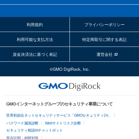
利用規約
プライバシーポリシー
利用可能な支払方法
特定商取引に関する表記
資金決済法に基づく表記
運営会社
©GMO DigiRock, Inc.
GMOインターネットグループのセキュリティ事業について
世界初総合ネットセキュリティサービス「GMOセキュリティ24」
パスワード漏洩診断
Webサイトリスク診断
セキュリティ相談AIチャットボット
実在証明・盗聴対策