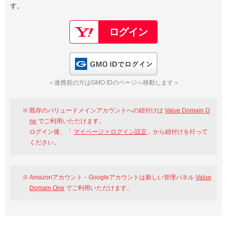
す。
以下でもログイン可能
Google
Yahoo!
以下でも登録可能
GMO ID
Amazon
Google
Yahoo!
GMO IDでログイン
※AmazonはValue Domain Oneのログイン画面へ遷移します
GMO ID
Amazon
＜連携前の方はGMO IDのページへ移動します＞
※AmazonはValue Domain Oneのアカウント作成画面へ遷移します
既存のバリュードメインアカウントへの紐付けは
Value Domain O
ne
でご利用いただけます。
ログイン後、「
マイページ > ログイン設定
」から紐付けを行って
ください。
Amazonアカウント・Googleアカウントは新しい管理パネル
Value
Domain One
でご利用いただけます。