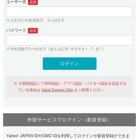
ユーザー名
必須
紹介制度
.jpドメインバックオーダー
ログイン
バリュードメインAPI
プレミアムドメイン
※小文字の半角英数字 3〜32文字
従来のバリュードメインをご利用希望の方
ユーザー登録
ドメイン・ホスティングOEM
パスワード
人気ドメインの種類
必須
従来のバリュードメインをご利用希望の方
ドメインコンシェルジュ
WHOIS検索
※半角英数字3〜64文字（使える記号 ! # $ % & + - ? . @ ^）
Value Domain Analyzer
Value Domainにログイン
Value AI Writer
外部サービスでの登録が一部未対応（Google等）
Value Domainユーザー登録
２段階認証にてSMS認証・アプリ認証・パスキー認証を設定され
外部サービスでの登録が一部未対応（Google等）
One レンタルサーバーを含む最新の機能を使う方
おすすめ
ている場合は
Value Domain One
をご利用ください。
One レンタルサーバーを含む最新の機能を使う方
おすすめ
外部サービスでログイン（新規登録）
Value Domain Oneにログイン
Yahoo! JAPAN IDやGMO IDを利用してログインや新規登録ができま
Value Domain Oneアカウント作成